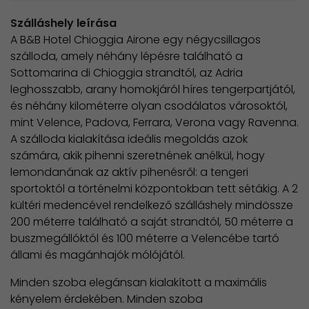
Szálláshely leírása
A B&B Hotel Chioggia Airone egy négycsillagos
szálloda, amely néhány lépésre található a
Sottomarina di Chioggia strandtól, az Adria
leghosszabb, arany homokjáról híres tengerpartjától,
és néhány kilométerre olyan csodálatos városoktól,
mint Velence, Padova, Ferrara, Verona vagy Ravenna.
A szálloda kialakítása ideális megoldás azok
számára, akik pihenni szeretnének anélkül, hogy
lemondanának az aktív pihenésről: a tengeri
sportoktól a történelmi központokban tett sétákig. A 2
kültéri medencével rendelkező szálláshely mindössze
200 méterre található a saját strandtól, 50 méterre a
buszmegállóktól és 100 méterre a Velencébe tartó
állami és magánhajók mólójától.
Minden szoba elegánsan kialakított a maximális
kényelem érdekében. Minden szoba