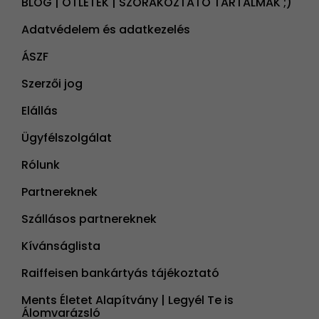
BLOG | ÖTLETEK | SZÓRAKOZTATÓ TARTALMAK ;)
Adatvédelem és adatkezelés
ÁSZF
Szerzői jog
Elállás
Ügyfélszolgálat
Rólunk
Partnereknek
Szállásos partnereknek
Kívánságlista
Raiffeisen bankártyás tájékoztató
Ments Életet Alapítvány | Legyél Te is
Álomvarázsló