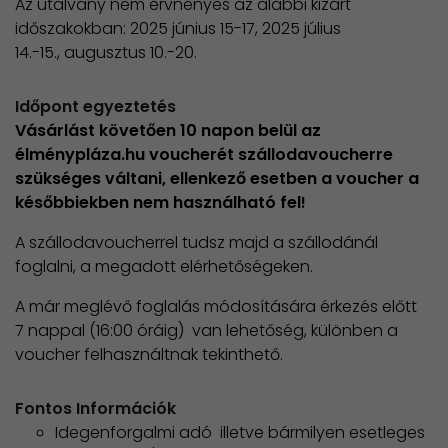
Az utalvány nem érvnényes az alábbi kizárt
időszakokban: 2025 június 15-17, 2025 július
14.-15., augusztus 10.-20.
Időpont egyeztetés
Vásárlást követően 10 napon belül az
élménypláza.hu voucherét szállodavoucherre
szükséges váltani, ellenkező esetben a voucher a
későbbiekben nem használható fel!
A szállodavoucherrel tudsz majd a szállodánál
foglalni, a megadott elérhetőségeken.
A már meglévő foglalás módosítására érkezés előtt
7 nappal (16:00 óráig) van lehetőség, különben a
voucher felhasználtnak tekinthető.
Fontos Információk
Idegenforgalmi adó illetve bármilyen esetleges