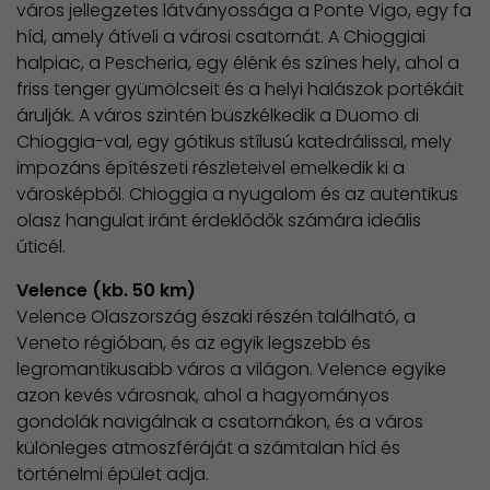
város jellegzetes látványossága a Ponte Vigo, egy fa
híd, amely átíveli a városi csatornát. A Chioggiai
halpiac, a Pescheria, egy élénk és színes hely, ahol a
friss tenger gyümölcseit és a helyi halászok portékáit
árulják. A város szintén büszkélkedik a Duomo di
Chioggia-val, egy gótikus stílusú katedrálissal, mely
impozáns építészeti részleteivel emelkedik ki a
városképből. Chioggia a nyugalom és az autentikus
olasz hangulat iránt érdeklődők számára ideális
úticél.
Velence (kb. 50 km)
Velence Olaszország északi részén található, a
Veneto régióban, és az egyik legszebb és
legromantikusabb város a világon. Velence egyike
azon kevés városnak, ahol a hagyományos
gondolák navigálnak a csatornákon, és a város
különleges atmoszféráját a számtalan híd és
történelmi épület adja.