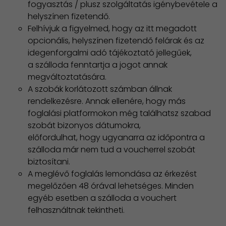
fogyasztás / plusz szolgáltatás igénybevétele a
helyszínen fizetendő.
Felhívjuk a figyelmed, hogy az itt megadott
opcionális, helyszínen fizetendő felárak és az
idegenforgalmi adó tájékoztató jellegűek,
a szálloda fenntartja a jogot annak
megváltoztatására.
A szobák korlátozott számban állnak
rendelkezésre. Annak ellenére, hogy más
foglalási platformokon még találhatsz szabad
szobát bizonyos dátumokra,
előfordulhat, hogy ugyanarra az időpontra a
szálloda már nem tud a voucherrel szobát
biztosítani.
A meglévő foglalás lemondása az érkezést
megelőzően 48 órával lehetséges. Minden
egyéb esetben a szálloda a vouchert
felhasználtnak tekintheti.