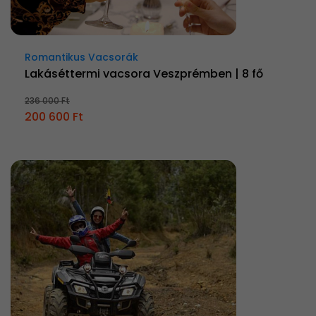
Romantikus Vacsorák
Lakáséttermi vacsora Veszprémben | 8 fő
236 000 Ft
200 600 Ft