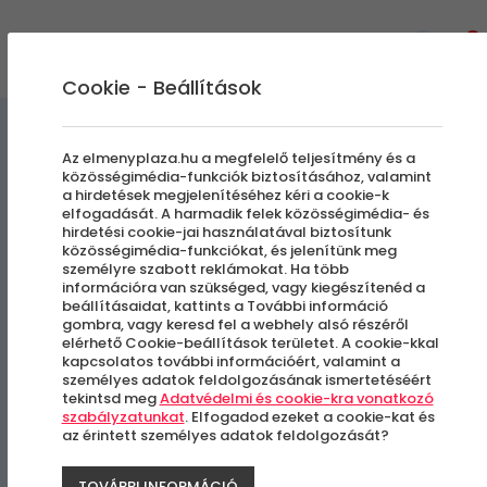
0
Cookie - Beállítások
Szállás és Wellness
Az elmenyplaza.hu a megfelelő teljesítmény és a
közösségimédia-funkciók biztosításához, valamint
a hirdetések megjelenítéséhez kéri a cookie-k
B&B Hotel Chioggia Airone****
elfogadását. A harmadik felek közösségimédia- és
hirdetési cookie-jai használatával biztosítunk
közösségimédia-funkciókat, és jelenítünk meg
Külföldi városlátogatás
személyre szabott reklámokat. Ha több
információra van szükséged, vagy kiegészítenéd a
beállításaidat, kattints a További információ
Chioggia , Olaszország
gombra, vagy keresd fel a webhely alsó részéről
elérhető Cookie-beállítások területet. A cookie-kkal
kapcsolatos további információért, valamint a
személyes adatok feldolgozásának ismertetéséért
tekintsd meg
Adatvédelmi és cookie-kra vonatkozó
szabályzatunkat
. Elfogadod ezeket a cookie-kat és
az érintett személyes adatok feldolgozását?
TOVÁBBI INFORMÁCIÓ