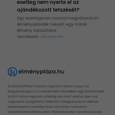
esetleg nem nyerte el az
ajándékozott tetszését?
Egy esetlegesen rosszul megválasztott
élményajándék helyett egy másik
élmény választása
természet
...
elolvasom
Az ÉlményPláza Csapata egyetért abban, hogy ma
Magyarországon a Családunkkal, Párunkkal vagy Barátainkkal
töltött időre nagyobb szükség van mint valaha. Igen sok
nagyszerű szolgáltató található a Magyar piacon akiknek
lelkiismeretes munkája által sok ember szerezhet
felejthetetlen élményeket. Weboldalunkon természetesen