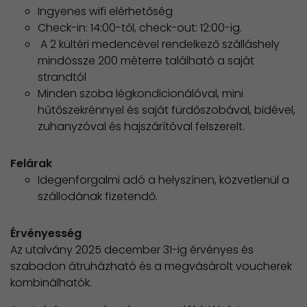
Ingyenes wifi elérhetőség
Check-in: 14:00-től, check-out: 12:00-ig.
A 2 kültéri medencével rendelkező szálláshely
mindössze 200 méterre található a saját
strandtól
Minden szoba légkondicionálóval, mini
hűtőszekrénnyel és saját fürdőszobával, bidével,
zuhanyzóval és hajszárítóval felszerelt.
Felárak
Idegenforgalmi adó a helyszínen, közvetlenül a
szállodának fizetendő.
Érvényesség
Az utalvány 2025 december 31-ig érvényes és
szabadon átruházható és a megvásárolt voucherek
kombinálhatók.