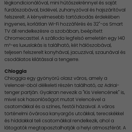
légkondicionálóval, mini hűtőszekrénnyel és saját
fürdőszobával, bidével, zuhanyzóval és hajszárítóval
felszerelt. A kényelmesebb tartózkodás érdekében
ingyenes, korlátlan Wi-Fi hozzáférés és 32"-os Smart
TV áll rendelkezésre a szobában, beépített
Chromecasttel. A szálloda legfelső emeletén egy 140
m²-es luxuslakás is található, két hálószobával,
teljesen felszerelt konyhával, jacuzzival, szaunával és
csodálatos kilátással a tengerre.
Chioggia
Chioggia egy gyönyörű olasz város, amely a
Velencei-öböl délkeleti részén található, az Adriai-
tenger partján. Gyakran nevezik a "Kis Velencének" is,
mivel sok hasonlóságot mutat Velencével a
csatornákkal és a színes, festői házaival. A város
történelmi óvárosa kanyargós utcákkal, terecskékkel
és híddakkal teli csatornákkal rendelkezik, ahol a
látogatók megtapasztalhatják a helyi atmoszférát. A