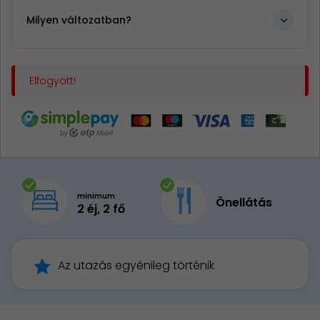
Milyen változatban?
Elfogyott!
minimum
Önellátás
2 éj, 2 fő
Az utazás egyénileg történik