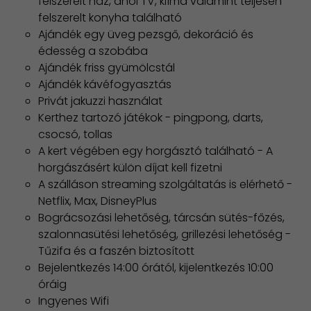
felszerelt ház, ahol TV, klíma valamint teljesen
felszerelt konyha található
Ajándék egy üveg pezsgő, dekoráció és
édesség a szobába
Ajándék friss gyümölcstál
Ajándék kávéfogyasztás
Privát jakuzzi használat
Kerthez tartozó játékok - pingpong, darts,
csocsó, tollas
A kert végében egy horgásztó található - A
horgászásért külön díjat kell fizetni
A szálláson streaming szolgáltatás is elérhető -
Netflix, Max, DisneyPlus
Bográcsozási lehetőség, tárcsán sütés-főzés,
szalonnasütési lehetőség, grillezési lehetőség -
Tűzifa és a faszén biztosított
Bejelentkezés 14:00 órától, kijelentkezés 10:00
óráig
Ingyenes Wifi