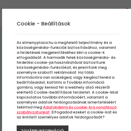
0
Cookie - Beállítások
Szállás és Wellness
Az elmenyplaza.hu a megfelelő teljesítmény és a
közösségimédia-funkciók biztosításához, valamint
a hirdetések megjelenítéséhez kéri a cookie-k
Chillhouse
elfogadását. A harmadik felek közösségimédia- és
hirdetési cookie-jai használatával biztosítunk
közösségimédia-funkciókat, és jelenítünk meg
Romantikus ajánlat
személyre szabott reklámokat. Ha több
információra van szükséged, vagy kiegészítenéd a
beállításaidat, kattints a További információ
Nyíregyháza
gombra, vagy keresd fel a webhely alsó részéről
elérhető Cookie-beállítások területet. A cookie-kkal
kapcsolatos további információért, valamint a
személyes adatok feldolgozásának ismertetéséért
tekintsd meg
Adatvédelmi és cookie-kra vonatkozó
szabályzatunkat
. Elfogadod ezeket a cookie-kat és
az érintett személyes adatok feldolgozását?
TOVÁBBI INFORMÁCIÓ