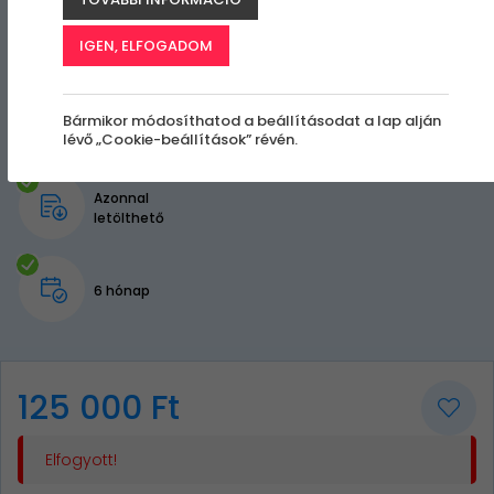
IGEN, ELFOGADOM
Bármikor módosíthatod a beállításodat a lap alján
lévő „Cookie-beállítások” révén.
Azonnal
letölthető
6 hónap
125 000 Ft
Elfogyott!