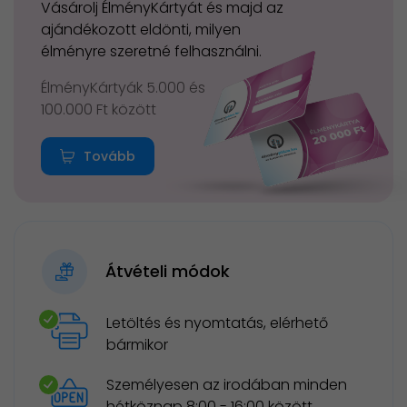
Vásárolj ÉlményKártyát és majd az
ajándékozott eldönti, milyen
élményre szeretné felhasználni.
ÉlményKártyák 5.000 és
100.000 Ft között
Tovább
Átvételi módok
Letöltés és nyomtatás, elérhető
bármikor
Személyesen az irodában minden
hétköznap 8:00 - 16:00 között