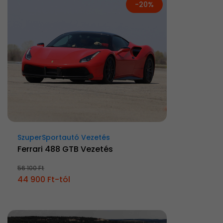
-20%
SzuperSportautó Vezetés
Ferrari 488 GTB Vezetés
56 100 Ft
44 900 Ft-tól