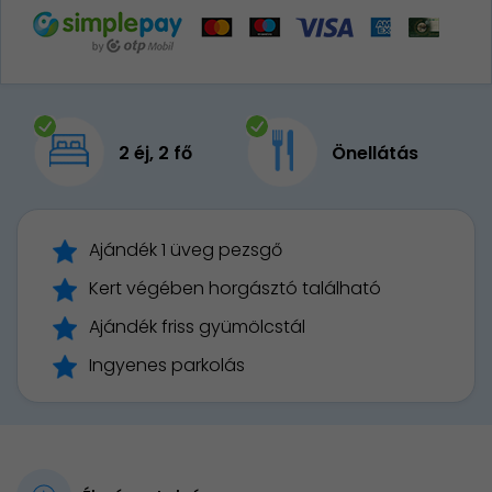
2 éj, 2 fő
Önellátás
Ajándék 1 üveg pezsgő
Kert végében horgásztó található
Ajándék friss gyümölcstál
Ingyenes parkolás