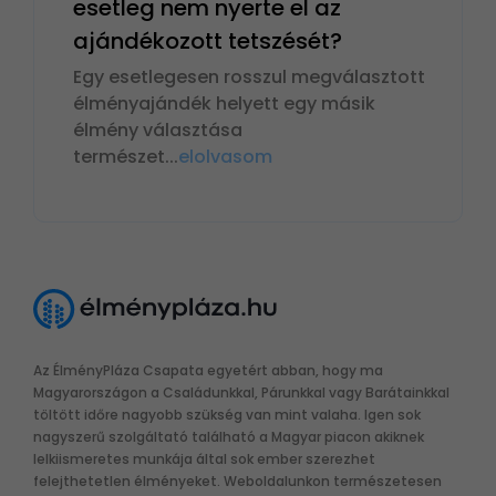
esetleg nem nyerte el az
ajándékozott tetszését?
Egy esetlegesen rosszul megválasztott
élményajándék helyett egy másik
élmény választása
természet
...
elolvasom
Az ÉlményPláza Csapata egyetért abban, hogy ma
Magyarországon a Családunkkal, Párunkkal vagy Barátainkkal
töltött időre nagyobb szükség van mint valaha. Igen sok
nagyszerű szolgáltató található a Magyar piacon akiknek
lelkiismeretes munkája által sok ember szerezhet
felejthetetlen élményeket. Weboldalunkon természetesen