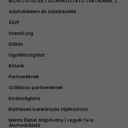
BLOG | ÖTLETEK | SZÓRAKOZTATÓ TARTALMAK ;)
Adatvédelem és adatkezelés
ÁSZF
Szerzői jog
Elállás
Ügyfélszolgálat
Rólunk
Partnereknek
Szállásos partnereknek
Kívánságlista
Raiffeisen bankártyás tájékoztató
Ments Életet Alapítvány | Legyél Te is
Álomvarázsló