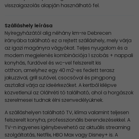
visszaigazolás alapján használható fel.
Szálláshely leírása
Nyíregyházától alig néhány km-re Debrecen
irányába található ez a rejtett szálláshely, mely várja
az igazi magányra vágyókat. Teljes nyugalom és a
modern megjelenés kombinációja 1 szobás + nappali
konyhás, fürdővel és wc-vel felszerelt kis
otthon, amelyhez egy 40 m2-es fedett terasz
jakuzzival, grill sütővel, csocsóval és pingpong
asztallal várja az ideérkezőket. A kertből kilépve
közvetlenül az Oláhréti tó található, ahol a horgászok
szerelmesei tudnak élni szenvedélyüknek.
A szálláshelyen található TV, klíma valamint teljesen
felszerelt konyha, professzionális berendezésekkel. A
TV-n ingyenes igénybevehető az aktuális streaming
szolgáltatás, Netflix, HBO Max vagy Disney+ is. A