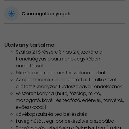
Csomagolóanyagok
Utalvány tartalma
Szállás 2 fő részére 3 nap 2 éjszakára a
franciaágyas apartmanok egyikében
önellátással
Érkezéskor alkoholmentes welcome drink
Az apartmanok külön bejárattal, törölközővel
ellátott zuhanyzós fürdőszobával rendelkeznek
Felszerelt konyha (hűtő, főzőlap, mikró,
mosogató, kávé- és teafőző, edények, tányérok,
evőeszközök)
Kávékapszula és tea bekészítés
1 üveg hűtött egri bor bekészítve a szobába
Bográcsozási lehetőség a Relax kertben (tűzifa