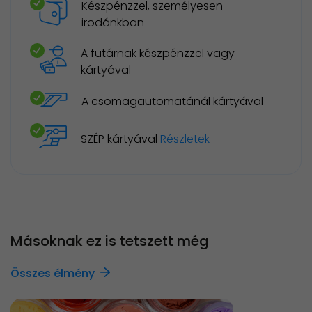
Készpénzzel, személyesen
irodánkban
A futárnak készpénzzel vagy
kártyával
A csomagautomatánál kártyával
SZÉP kártyával
Részletek
Másoknak ez is tetszett még
Összes élmény