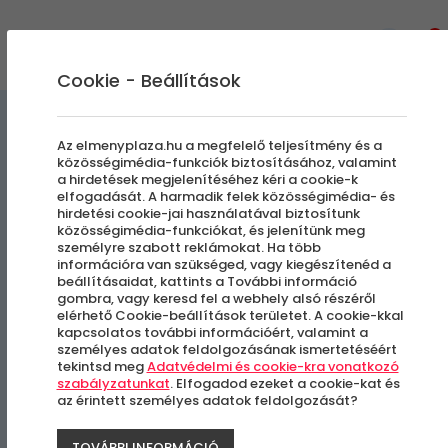
0
Cookie - Beállítások
Szállás és Wellness
Az elmenyplaza.hu a megfelelő teljesítmény és a
közösségimédia-funkciók biztosításához, valamint
a hirdetések megjelenítéséhez kéri a cookie-k
Csobogó Vendégház
elfogadását. A harmadik felek közösségimédia- és
hirdetési cookie-jai használatával biztosítunk
közösségimédia-funkciókat, és jelenítünk meg
Népszerű ajánlat
személyre szabott reklámokat. Ha több
információra van szükséged, vagy kiegészítenéd a
beállításaidat, kattints a További információ
Eger
gombra, vagy keresd fel a webhely alsó részéről
elérhető Cookie-beállítások területet. A cookie-kkal
kapcsolatos további információért, valamint a
személyes adatok feldolgozásának ismertetéséért
tekintsd meg
Adatvédelmi és cookie-kra vonatkozó
szabályzatunkat
. Elfogadod ezeket a cookie-kat és
az érintett személyes adatok feldolgozását?
TOVÁBBI INFORMÁCIÓ