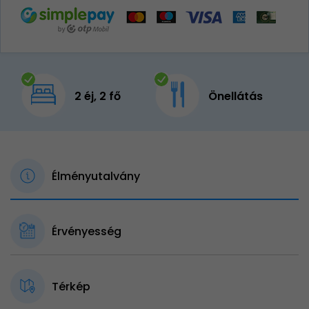
2 éj, 2 fő
Önellátás
Élményutalvány
Érvényesség
Térkép