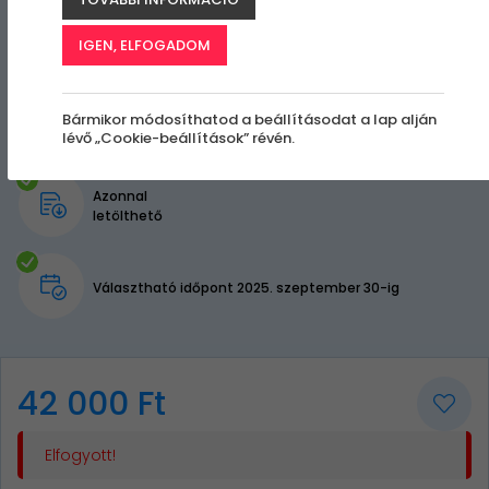
IGEN, ELFOGADOM
Bármikor módosíthatod a beállításodat a lap alján
lévő „Cookie-beállítások” révén.
Azonnal
letölthető
Választható időpont 2025. szeptember 30-ig
42 000 Ft
Elfogyott!