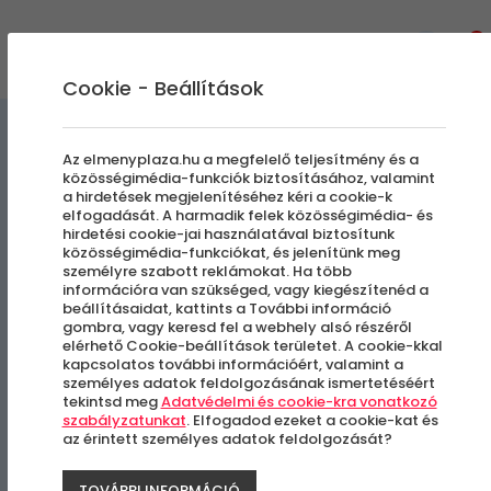
0
Cookie - Beállítások
Vizen, Vízben, Víz alatt
Az elmenyplaza.hu a megfelelő teljesítmény és a
közösségimédia-funkciók biztosításához, valamint
a hirdetések megjelenítéséhez kéri a cookie-k
Csoportos Sárkányhajózás
elfogadását. A harmadik felek közösségimédia- és
hirdetési cookie-jai használatával biztosítunk
a Dunán
közösségimédia-funkciókat, és jelenítünk meg
személyre szabott reklámokat. Ha több
információra van szükséged, vagy kiegészítenéd a
beállításaidat, kattints a További információ
Népsziget (Szúnyog-sziget)
gombra, vagy keresd fel a webhely alsó részéről
elérhető Cookie-beállítások területet. A cookie-kkal
kapcsolatos további információért, valamint a
személyes adatok feldolgozásának ismertetéséért
tekintsd meg
Adatvédelmi és cookie-kra vonatkozó
szabályzatunkat
. Elfogadod ezeket a cookie-kat és
az érintett személyes adatok feldolgozását?
TOVÁBBI INFORMÁCIÓ