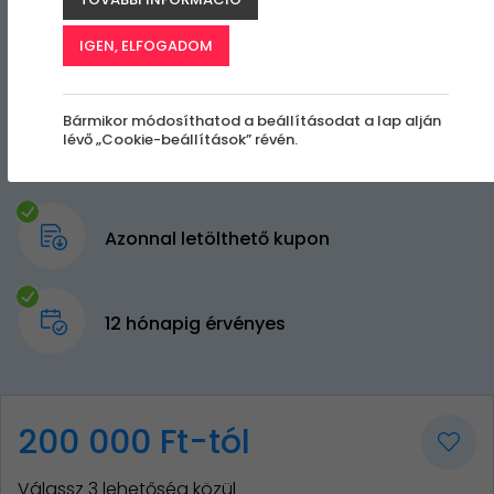
IGEN, ELFOGADOM
Bármikor módosíthatod a beállításodat a lap alján
lévő „Cookie-beállítások” révén.
Azonnal letölthető kupon
12 hónapig érvényes
200 000 Ft-tól
Válassz 3 lehetőség közül