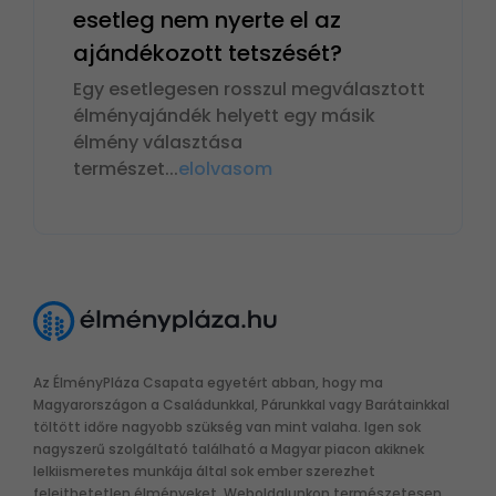
esetleg nem nyerte el az
ajándékozott tetszését?
Egy esetlegesen rosszul megválasztott
élményajándék helyett egy másik
élmény választása
természet
...
elolvasom
Az ÉlményPláza Csapata egyetért abban, hogy ma
Magyarországon a Családunkkal, Párunkkal vagy Barátainkkal
töltött időre nagyobb szükség van mint valaha. Igen sok
nagyszerű szolgáltató található a Magyar piacon akiknek
lelkiismeretes munkája által sok ember szerezhet
felejthetetlen élményeket. Weboldalunkon természetesen