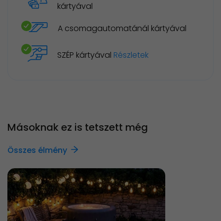
kártyával
A csomagautomatánál kártyával
SZÉP kártyával
Részletek
Másoknak ez is tetszett még
Összes élmény