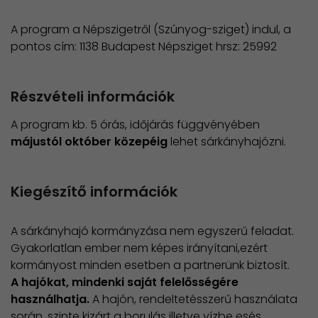
A program a Népszigetről (Szúnyog-sziget) indul, a
pontos cím: 1138 Budapest Népsziget hrsz: 25992
Részvételi információk
A program kb. 5 órás, időjárás függvényében
májustól október közepéig
lehet sárkányhajózni.
Kiegészítő információk
A sárkányhajó kormányzása nem egyszerű feladat.
Gyakorlatlan ember nem képes irányítani,ezért
kormányost minden esetben a partnerünk biztosít.
A hajókat, mindenki saját felelősségére
használhatja.
A hajón, rendeltetésszerű használata
során, szinte kizárt a borulás illetve vízbe esés,