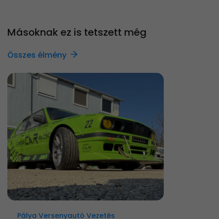
Másoknak ez is tetszett még
Összes élmény
Pálya Versenyautó Vezetés