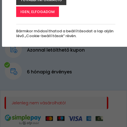
IGEN, ELFOGADOM
Bármikor módosíthatod a beállításodat a lap alján
lévő „Cookie-beállítások” révén.
Azonnal letölthető kupon
6 hónapig érvényes
Jelenleg nem vásárolható!