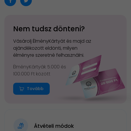
Nem tudsz dönteni?
Vásárolj ÉlményKártyát és majd az
ajándékozott eldönti, milyen
élményre szeretné felhasználni.
ÉlményKártyák 5.000 és
100.000 Ft között
Tovább
Átvételi módok