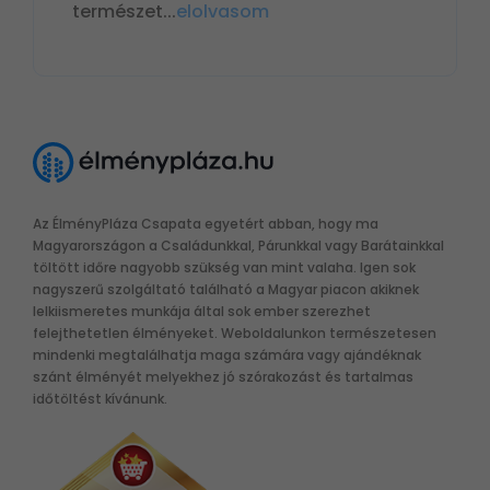
természet
...
elolvasom
Az ÉlményPláza Csapata egyetért abban, hogy ma
Magyarországon a Családunkkal, Párunkkal vagy Barátainkkal
töltött időre nagyobb szükség van mint valaha. Igen sok
nagyszerű szolgáltató található a Magyar piacon akiknek
lelkiismeretes munkája által sok ember szerezhet
felejthetetlen élményeket. Weboldalunkon természetesen
mindenki megtalálhatja maga számára vagy ajándéknak
szánt élményét melyekhez jó szórakozást és tartalmas
időtöltést kívánunk.