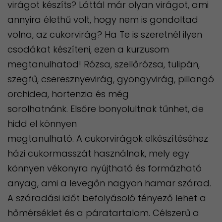
virágot készíts? Láttál már olyan virágot, ami
annyira élethű volt, hogy nem is gondoltad
volna, az cukorvirág? Ha Te is szeretnél ilyen
csodákat készíteni, ezen a kurzusom
megtanulhatod! Rózsa, szellőrózsa, tulipán,
szegfű, cseresznyevirág, gyöngyvirág, pillangó
orchidea, hortenzia és még
sorolhatnánk. Elsőre bonyolultnak tűnhet, de
hidd el könnyen
megtanulható. A cukorvirágok elkészítéséhez
házi cukormasszát használnak, mely egy
könnyen vékonyra nyújtható és formázható
anyag, ami a levegőn nagyon hamar szárad.
A száradási időt befolyásoló tényező lehet a
hőmérséklet és a páratartalom. Célszerű a