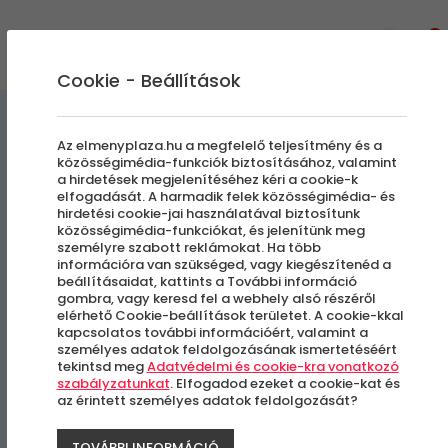
0
Cookie - Beállítások
Főzőtanfolyamok
Gasztronómiai Kalandok
Az elmenyplaza.hu a megfelelő teljesítmény és a
közösségimédia-funkciók biztosításához, valamint
a hirdetések megjelenítéséhez kéri a cookie-k
Cukorvirág Készítő Kurzus
elfogadását. A harmadik felek közösségimédia- és
hirdetési cookie-jai használatával biztosítunk
közösségimédia-funkciókat, és jelenítünk meg
személyre szabott reklámokat. Ha több
Budapest, IX. kerület
információra van szükséged, vagy kiegészítenéd a
beállításaidat, kattints a További információ
gombra, vagy keresd fel a webhely alsó részéről
elérhető Cookie-beállítások területet. A cookie-kkal
kapcsolatos további információért, valamint a
személyes adatok feldolgozásának ismertetéséért
tekintsd meg
Adatvédelmi és cookie-kra vonatkozó
szabályzatunkat
. Elfogadod ezeket a cookie-kat és
az érintett személyes adatok feldolgozását?
TOVÁBBI INFORMÁCIÓ