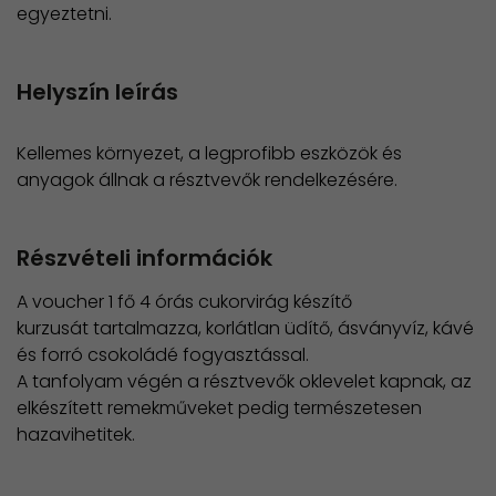
egyeztetni.
Helyszín leírás
Kellemes környezet, a legprofibb eszközök és
anyagok állnak a résztvevők rendelkezésére.
Részvételi információk
A voucher 1 fő 4 órás cukorvirág készítő
kurzusát tartalmazza, korlátlan üdítő, ásványvíz, kávé
és forró csokoládé fogyasztással.
​A tanfolyam végén a résztvevők oklevelet kapnak, az
elkészített remekműveket pedig természetesen
hazavihetitek.