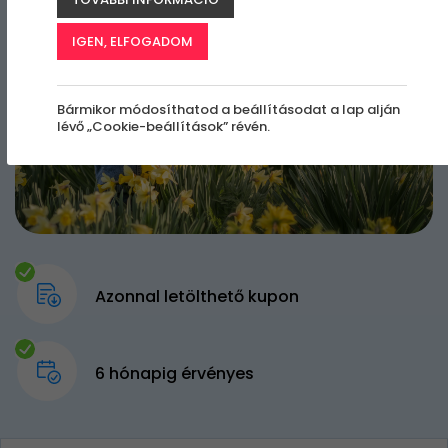
IGEN, ELFOGADOM
Bármikor módosíthatod a beállításodat a lap alján
lévő „Cookie-beállítások” révén.
Azonnal letölthető kupon
6 hónapig érvényes