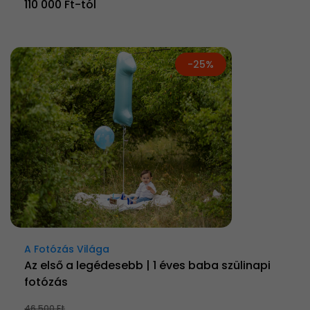
110 000 Ft-tól
-25%
A Fotózás Világa
Az első a legédesebb | 1 éves baba szülinapi
fotózás
46 500 Ft