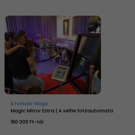
A Fotózás Világa
Magic Mirror Extra | A selfie fotóautomata
180 000 Ft-tól