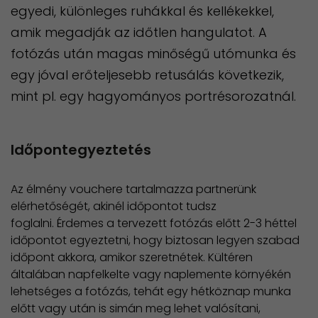
egyedi, különleges ruhákkal és kellékekkel,
amik megadják az időtlen hangulatot. A
fotózás után magas minőségű utómunka és
egy jóval erőteljesebb retusálás következik,
mint pl. egy hagyományos portrésorozatnál.
Időpontegyeztetés
Az élmény vouchere tartalmazza partnerünk
elérhetőségét, akinél időpontot tudsz
foglalni. Érdemes a tervezett fotózás előtt 2-3 héttel
időpontot egyeztetni, hogy biztosan legyen szabad
időpont akkora, amikor szeretnétek. Kültéren
általában napfelkelte vagy naplemente környékén
lehetséges a fotózás, tehát egy hétköznap munka
előtt vagy után is simán meg lehet valósítani,