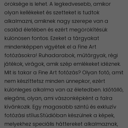
öröksége is lehet. A legkedvesebb, amikor
olyan kellékeket és szetteket is tudtok
alkalmazni, amiknek nagy szerepe van a
család életében és ezért megörökítésük
különösen fontos. Ezeket a tárgyakat
mindenképpen vigyétek el a Fine Art
fotózásokra! Ruhadarabok, műtárgyak, régi
játékok, virágok, amik szép emlékeket idéznek.
Mit is takar a Fine Art fotózás? Olyan fotó, amit
nem készíttetsz minden ünnepkor, ezért
különleges alkalma van az életedben. Időtálló,
elegáns, olyan, ami vászonképként a falra
kívánkozik. Egy magasabb szintű és exkluzív
fotózási stílus.Stúdióban készülnek a képek,
melyekhez speciális háttereket alkalmaznak,