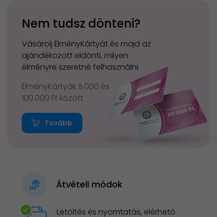
Nem tudsz dönteni?
Vásárolj ÉlményKártyát és majd az
ajándékozott eldönti, milyen
élményre szeretné felhasználni.
ÉlményKártyák 5.000 és
100.000 Ft között
Tovább
Átvételi módok
Letöltés és nyomtatás, elérhető