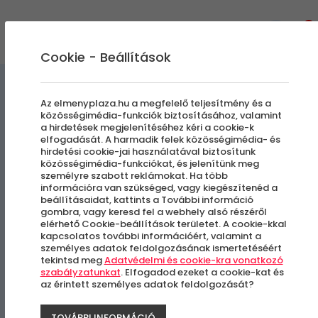
0
Cookie - Beállítások
Egyedi Élmények
Az elmenyplaza.hu a megfelelő teljesítmény és a
közösségimédia-funkciók biztosításához, valamint
a hirdetések megjelenítéséhez kéri a cookie-k
Szabadtéri Fine art
elfogadását. A harmadik felek közösségimédia- és
hirdetési cookie-jai használatával biztosítunk
gyermekfotózás - A régi
közösségimédia-funkciókat, és jelenítünk meg
személyre szabott reklámokat. Ha több
idők hangulatának
információra van szükséged, vagy kiegészítenéd a
beállításaidat, kattints a További információ
gombra, vagy keresd fel a webhely alsó részéről
felidézésére
elérhető Cookie-beállítások területet. A cookie-kkal
kapcsolatos további információért, valamint a
személyes adatok feldolgozásának ismertetéséért
tekintsd meg
Adatvédelmi és cookie-kra vonatkozó
Több Helyszín
szabályzatunkat
. Elfogadod ezeket a cookie-kat és
az érintett személyes adatok feldolgozását?
-15%
TOVÁBBI INFORMÁCIÓ