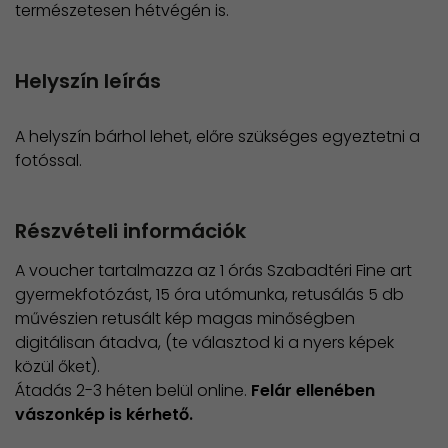
természetesen hétvégén is.
Helyszín leírás
A helyszín bárhol lehet, előre szükséges egyeztetni a
fotóssal.
Részvételi információk
A voucher tartalmazza az 1 órás Szabadtéri Fine art
gyermekfotózást, 15 óra utómunka, retusálás 5 db
művészien retusált kép magas minőségben
digitálisan átadva, (te választod ki a nyers képek
közül őket).
Átadás 2-3 héten belül online.
Felár ellenében
vászonkép is kérhető.