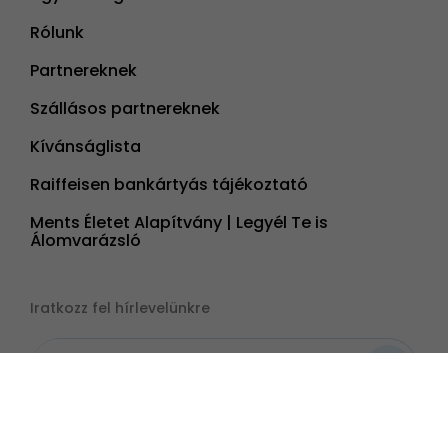
Rólunk
Partnereknek
Szállásos partnereknek
Kívánságlista
Raiffeisen bankártyás tájékoztató
Ments Életet Alapítvány | Legyél Te is
Álomvarázsló
Iratkozz fel hírlevelünkre
Kövess minket