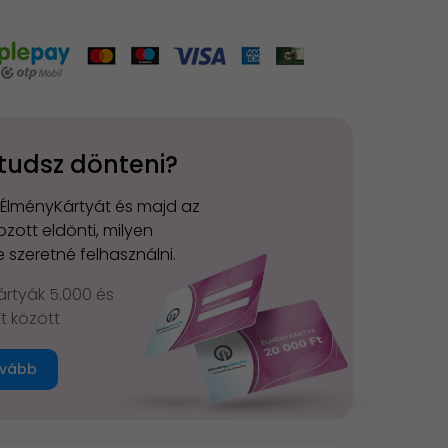
tudsz dönteni?
 ÉlményKártyát és majd az
zott eldönti, milyen
 szeretné felhasználni.
rtyák 5.000 és
Ft között
vább