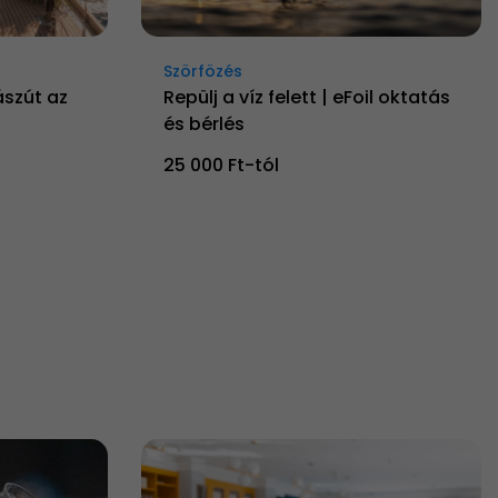
Szörfözés
ászút az
Repülj a víz felett | eFoil oktatás
és bérlés
25 000 Ft-tól