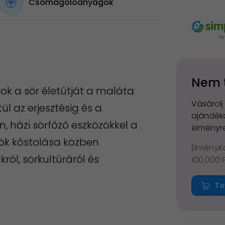
Csomagolóanyagok
Nem 
ok a sör életútját a maláta
Vásárolj
l az erjesztésig és a
ajándéko
, házi sörfőző eszközökkel a
élményre
örök kóstolása közben
ÉlményKá
król, sörkultúráról és
100.000 
To