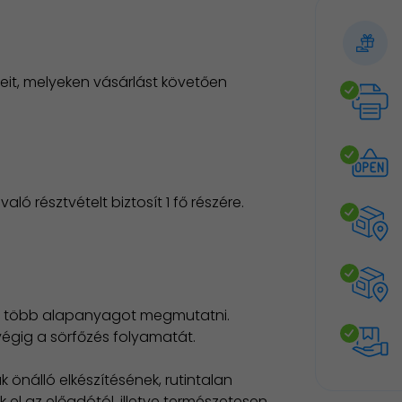
it, melyeken vásárlást követően
ó résztvételt biztosít 1 fő részére.
nél több alapanyagot megmutatni.
végig a sörfőzés folyamatát.
 önálló elkészítésének, rutintalan
k el az előadótól, illetve természetesen