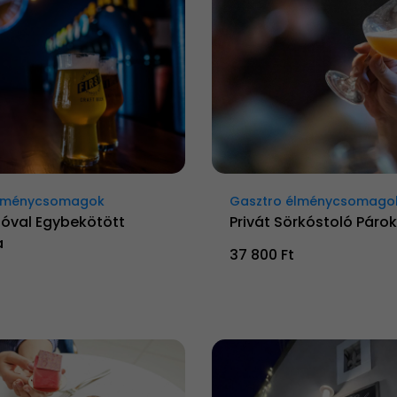
élménycsomagok
Gasztro élménycsomago
lóval Egybekötött
Privát Sörkóstoló Páro
a
37 800 Ft