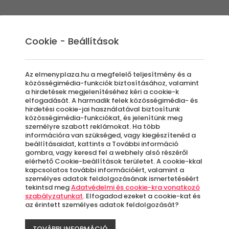
Élmények
Ajándék ötletek
Újdonságok
A
Cookie - Beállítások
Az elmenyplaza.hu a megfelelő teljesítmény és a
közösségimédia-funkciók biztosításához, valamint
a hirdetések megjelenítéséhez kéri a cookie-k
Gyo
elfogadását. A harmadik felek közösségimédia- és
hirdetési cookie-jai használatával biztosítunk
közösségimédia-funkciókat, és jelenítünk meg
személyre szabott reklámokat. Ha több
Ház
információra van szükséged, vagy kiegészítenéd a
beállításaidat, kattints a További információ
gombra, vagy keresd fel a webhely alsó részéről
elérhető Cookie-beállítások területet. A cookie-kkal
kapcsolatos további információért, valamint a
Bu
személyes adatok feldolgozásának ismertetéséért
tekintsd meg
Adatvédelmi és cookie-kra vonatkozó
szabályzatunkat
. Elfogadod ezeket a cookie-kat és
az érintett személyes adatok feldolgozását?
A
le
TOVÁBBI INFORMÁCIÓ