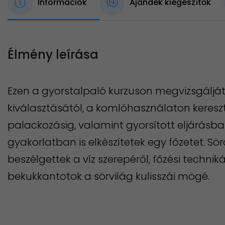
Információk
Ajándék kiegészítők
Élmény leírása
Ezen a gyorstalpaló kurzuson megvizsgálját
kiválasztásától, a komlóhasználaton keresztü
palackozásig, valamint gyorsított eljárásban
gyakorlatban is elkészítetek egy főzetet. S
beszélgettek a víz szerepéről, főzési techniká
bekukkantotok a sörvilág kulisszái mögé.