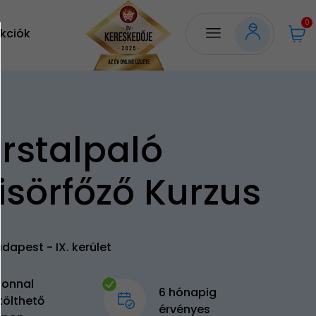
0
kciók
rstalpaló
isörfőző Kurzus
dapest - IX. kerület
zonnal
6 hónapig
tölthető
érvényes