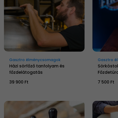
Gasztro élménycsomagok
Gasztro 
Házi sörfőző tanfolyam és
Sörkósto
főzdelátogatás
Főzdetúr
39 900 Ft
7 500 Ft