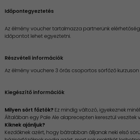
Időpontegyeztetés
Az élmény voucher tartalmazza partnerünk elérhetősége
időpontot lehet egyeztetni.
Részvételi információk
Az élmény vouchere 3 órás csoportos sörfőző kurzuson val
Kiegészítő információk
Milyen sört főztök?
​Ez mindig változó, igyekeznek mi
Általában egy Pale Ale alaprecepten keresztül veszitek 
Kiknek ajánljuk?
Kezdőknek azért, hogy bátrabban álljanak neki első sörük
házisörfőzőknek pedig azért, mert sok praktikát leshetne