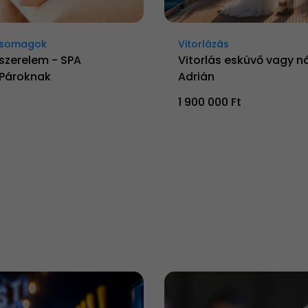
Csomagok
Vitorlázás
szerelem - SPA
Vitorlás esküvő vagy n
Pároknak
Adrián
1 900 000 Ft