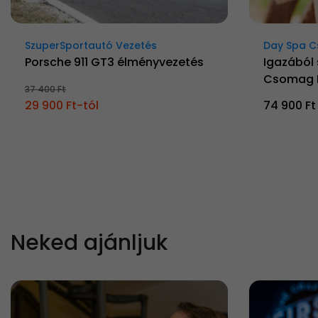
SzuperSportautó Vezetés
Day Spa 
Porsche 911 GT3 élményvezetés
Igazából 
Csomag 
37 400 Ft
29 900 Ft-tól
74 900 Ft
Neked ajánljuk