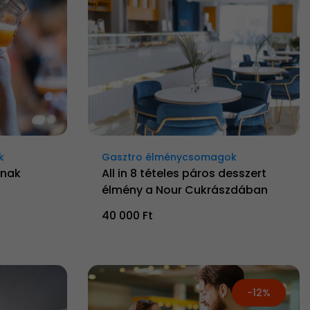
k
Gasztro élménycsomagok
knak
All in 8 tételes páros desszert
élmény a Nour Cukrászdában
40 000 Ft
-12%