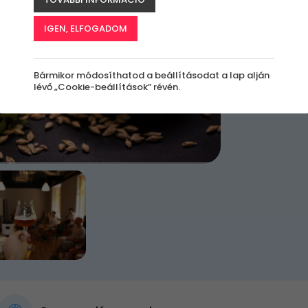
k
IGEN, ELFOGADOM
Jelen
Bármikor módosíthatod a beállításodat a lap alján
lévő „Cookie-beállítások” révén.