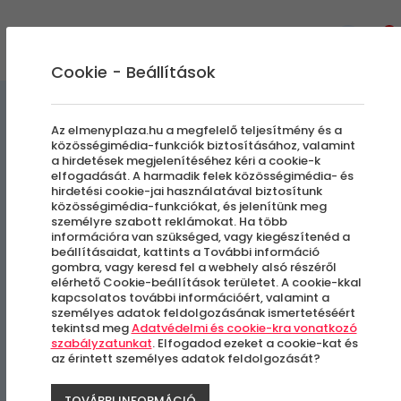
0
Cookie - Beállítások
Kültéri Programok
Csapatépítő
Az elmenyplaza.hu a megfelelő teljesítmény és a
közösségimédia-funkciók biztosításához, valamint
a hirdetések megjelenítéséhez kéri a cookie-k
Budapesti repülés
elfogadását. A harmadik felek közösségimédia- és
hirdetési cookie-jai használatával biztosítunk
gyrocopterrel
közösségimédia-funkciókat, és jelenítünk meg
személyre szabott reklámokat. Ha több
információra van szükséged, vagy kiegészítenéd a
beállításaidat, kattints a További információ
Több Helyszín
gombra, vagy keresd fel a webhely alsó részéről
elérhető Cookie-beállítások területet. A cookie-kkal
kapcsolatos további információért, valamint a
személyes adatok feldolgozásának ismertetéséért
tekintsd meg
Adatvédelmi és cookie-kra vonatkozó
szabályzatunkat
. Elfogadod ezeket a cookie-kat és
az érintett személyes adatok feldolgozását?
TOVÁBBI INFORMÁCIÓ