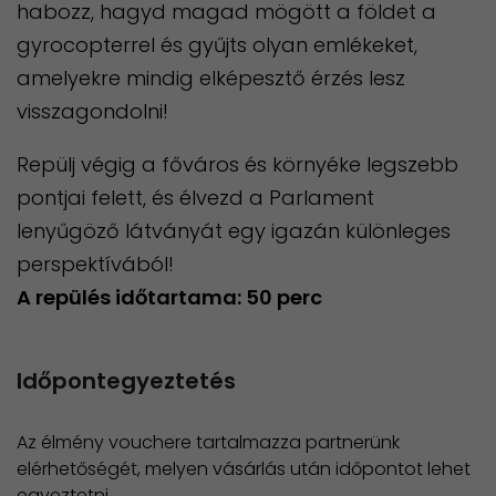
habozz, hagyd magad mögött a földet a
gyrocopterrel és gyűjts olyan emlékeket,
amelyekre mindig elképesztő érzés lesz
visszagondolni!
Repülj végig a főváros és környéke legszebb
pontjai felett, és élvezd a Parlament
lenyűgöző látványát egy igazán különleges
perspektívából!
​A repülés időtartama: 50 perc
Időpontegyeztetés
Az élmény vouchere tartalmazza partnerünk
elérhetőségét, melyen vásárlás után időpontot lehet
egyeztetni.