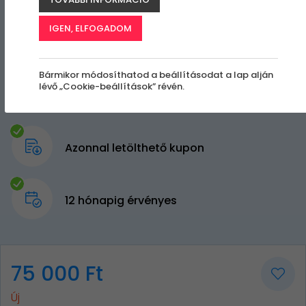
IGEN, ELFOGADOM
Bármikor módosíthatod a beállításodat a lap alján
lévő „Cookie-beállítások” révén.
Azonnal letölthető kupon
12 hónapig érvényes
75 000 Ft
Új