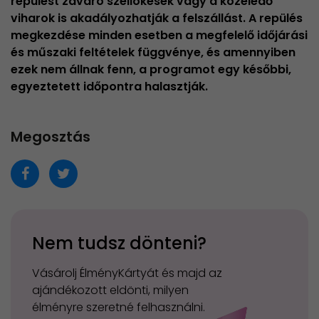
repülést zavaró széllökések vagy a közeledő
viharok is akadályozhatják a felszállást. A repülés
megkezdése minden esetben a megfelelő időjárási
és műszaki feltételek függvénye, és amennyiben
ezek nem állnak fenn, a programot egy későbbi,
egyeztetett időpontra halasztják.
Megosztás
Nem tudsz dönteni?
Vásárolj ÉlményKártyát és majd az
ajándékozott eldönti, milyen
élményre szeretné felhasználni.