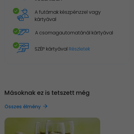
A futárnak készpénzzel vagy
kártyával
A csomagautomatánál kártyával
SZÉP kártyával
Részletek
Másoknak ez is tetszett még
Összes élmény