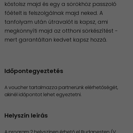
kóstolsz majd és egy a sörökhöz passzoló
főételt is felszolgálnak majd neked. A
tanfolyam után útravalót is kapsz, ami
megkönnyíti majd az otthoni sörkészítést -
mert garantáltan kedvet kapsz hozzá.
Időpontegyeztetés
A voucher tartalmazza partnerünk elérhetőségét,
akinél időpontot lehet egyeztetni.
Helyszín leírás
A program 2 helyszínen érhető el Budapesten (V.