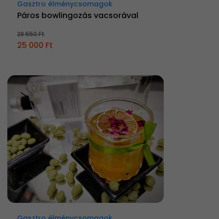
Gasztro élménycsomagok
Páros bowlingozás vacsorával
28 550 Ft
25 000 Ft
Gasztro élménycsomagok