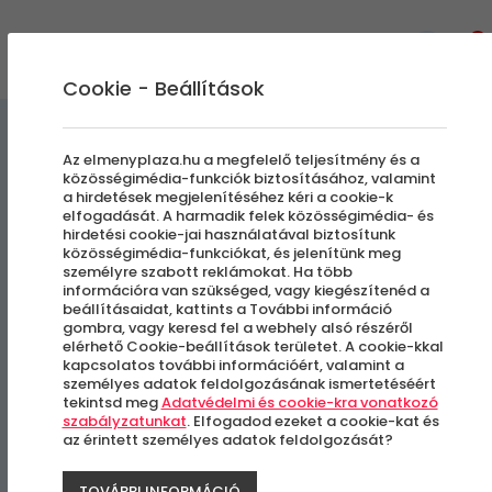
0
Cookie - Beállítások
Gasztronómiai Kalandok
Az elmenyplaza.hu a megfelelő teljesítmény és a
közösségimédia-funkciók biztosításához, valamint
a hirdetések megjelenítéséhez kéri a cookie-k
Hobby sörfőző workshop
elfogadását. A harmadik felek közösségimédia- és
hirdetési cookie-jai használatával biztosítunk
közösségimédia-funkciókat, és jelenítünk meg
személyre szabott reklámokat. Ha több
Budapest
információra van szükséged, vagy kiegészítenéd a
beállításaidat, kattints a További információ
gombra, vagy keresd fel a webhely alsó részéről
-9%
elérhető Cookie-beállítások területet. A cookie-kkal
kapcsolatos további információért, valamint a
személyes adatok feldolgozásának ismertetéséért
tekintsd meg
Adatvédelmi és cookie-kra vonatkozó
szabályzatunkat
. Elfogadod ezeket a cookie-kat és
az érintett személyes adatok feldolgozását?
TOVÁBBI INFORMÁCIÓ