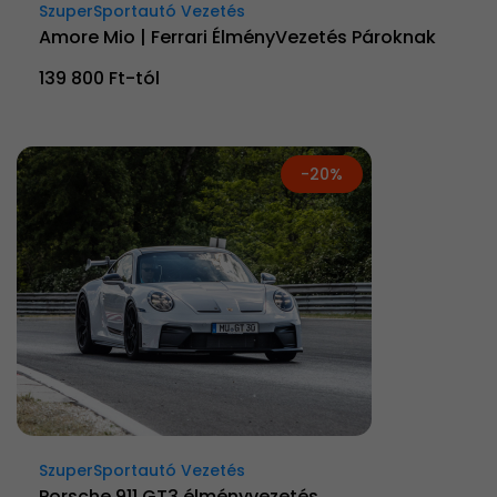
SzuperSportautó Vezetés
Amore Mio | Ferrari ÉlményVezetés Pároknak
139 800 Ft-tól
-20%
SzuperSportautó Vezetés
Porsche 911 GT3 élményvezetés