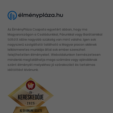
Az ÉlményPláza Csapata egyetért abban, hogy ma
Magyarországon a Családunkkal, Párunkkal vagy Barátainkkal
töltött időre nagyobb szükség van mint valaha. Igen sok
nagyszerű szolgáltató található a Magyar piacon akiknek
lelkiismeretes munkája által sok ember szerezhet
felejthetetlen élményeket. Weboldalunkon természetesen
mindenki megtalálhatja maga számára vagy ajándéknak
szánt élményét melyekhez jó szórakozást és tartalmas
időtöltést kívánunk.