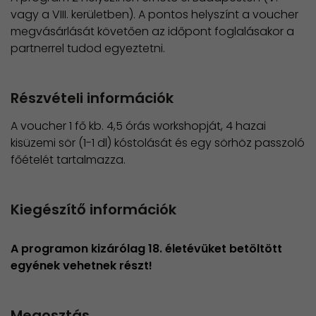
vagy a VIII. kerületben). A pontos helyszínt a voucher
megvásárlását követően az időpont foglalásakor a
partnerrel tudod egyeztetni.
Részvételi információk
A voucher 1 fő kb. 4,5 órás workshopját, 4 hazai
kisüzemi sör (1-1 dl) kóstolását és egy sörhöz passzoló
főételét tartalmazza.
Kiegészítő információk
A programon kizárólag 18. életévüket betöltött
egyének vehetnek részt!
Megosztás