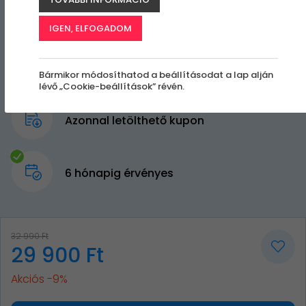
IGEN, ELFOGADOM
Bármikor módosíthatod a beállításodat a lap alján
lévő „Cookie-beállítások” révén.
Azonnal letölthető kupon
6 hónapig érvényes
32 990 Ft
29 900 Ft
Akciós -9%