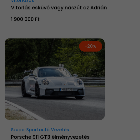
Vitorlázás
Vitorlás esküvő vagy nászút az Adrián
1 900 000 Ft
-20%
SzuperSportautó Vezetés
Porsche 911 GT3 élményvezetés