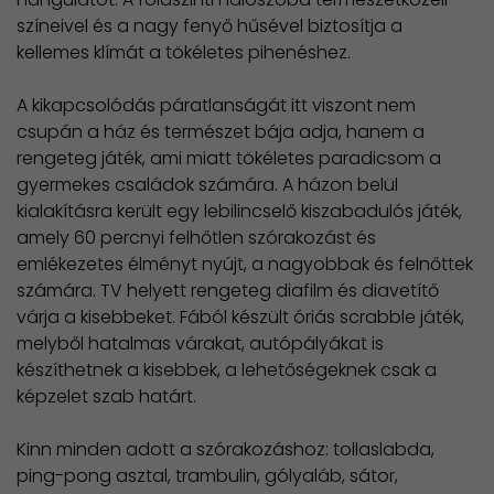
színeivel és a nagy fenyő hűsével biztosítja a
kellemes klímát a tökéletes pihenéshez.
A kikapcsolódás páratlanságát itt viszont nem
csupán a ház és természet bája adja, hanem a
rengeteg játék, ami miatt tökéletes paradicsom a
gyermekes családok számára. A házon belül
kialakításra került egy lebilincselő kiszabadulós játék,
amely 60 percnyi felhőtlen szórakozást és
emlékezetes élményt nyújt, a nagyobbak és felnőttek
számára. TV helyett rengeteg diafilm és diavetítő
várja a kisebbeket. Fából készült óriás scrabble játék,
melyből hatalmas várakat, autópályákat is
készíthetnek a kisebbek, a lehetőségeknek csak a
képzelet szab határt.
Kinn minden adott a szórakozáshoz: tollaslabda,
ping-pong asztal, trambulin, gólyaláb, sátor,