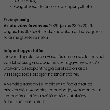
felettieknek)
Reggeli kosár felár ellenében igényelhető
Érvényesség
Az utalvány érvényes:
2026. június 23 és 2026.
augusztus 31. között hétköznapokon és hétvégéken
felár megfizetése nélkül.
Időpont egyeztetés
Időpont foglalására a vásárlás után a szálláshelynél
van lehetőség a szabad helyek függvényében. Az
utalvány az időpont foglalásról szóló írásos
visszaigazolás alapján használható fel.
A vendég írásban (e-mailben) a foglalását az
érkezés előtti 14. napig lemondhatja, 14 napon belüli
lemondás esetén a szállásadó az utalványt
felhasználtnak tekinti.