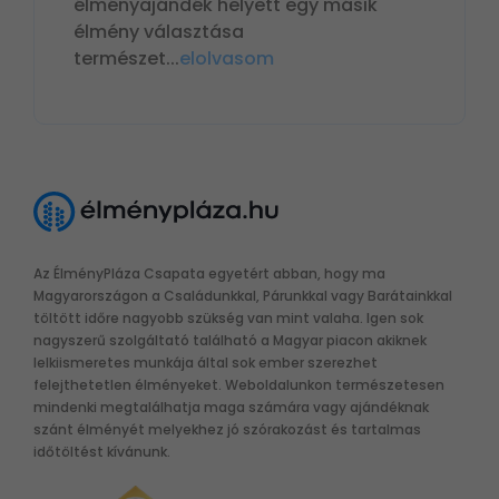
élményajándék helyett egy másik
élmény választása
természet
...
elolvasom
Az ÉlményPláza Csapata egyetért abban, hogy ma
Magyarországon a Családunkkal, Párunkkal vagy Barátainkkal
töltött időre nagyobb szükség van mint valaha. Igen sok
nagyszerű szolgáltató található a Magyar piacon akiknek
lelkiismeretes munkája által sok ember szerezhet
felejthetetlen élményeket. Weboldalunkon természetesen
mindenki megtalálhatja maga számára vagy ajándéknak
szánt élményét melyekhez jó szórakozást és tartalmas
időtöltést kívánunk.