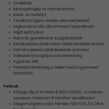
Önellátás
Mosogatógép és robotporszívó
Kávé- és teafőző
Törölköző (igény esetén előre kell jelezni)
Légkondícionáló díjmentesen használható
Saját kert/udvar
Baba és gyerekbarát szolgáltatások
Kiszabadulós játék házon belül felnőttek részére
Kerti kincskereső játék kisebbek számára
Grillezési és bográcsozási lehetőség
Ingyenes WIFI
Parkolási lehetőség a telken belül ingyenesen
biztosított
Felárak
Pótágy díja 5 fő felett 6 000 Ft/fő/éj - A házban
összesen maximum 8 főt lehet elszállásolni!
Idegenforgalmi adót mértéke 500 Ft/éj /fő (18 év