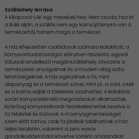
Szálláshely leírása
A Kikapcsol-LAK egy mesebeli hely. Nem csoda, hisz itt
a Bükk alján, a szállás nem egy karnyújtásnyira van a
természettől, hanem maga a természet.
A ház kifejezetten családosok számára kialakított, a
környezettudatosságot előnyben részesítő, egyedi
stílussal rendelkező magánszálláshely, ötvözete a
természetes anyagoknak és a modern világ adta
lehetőségeknek. A ház egészének a fa, mint
alapanyag és a természet színei, mint pl., a zöld, a kék
és a barna adják a tökéletes összhatást. A kialakítás
során környezetkímélő megoldásokat alkalmaztak,
kizárólag környezetbarát festékekkel lettek kezelve a
fa felületek és bútorok. A műanyagmentességet
szem előtt tartva, csak fa játékok találhatóak a ház
teljes területén, valamint a zero waste
gondolkodásmódot követve történt a használati