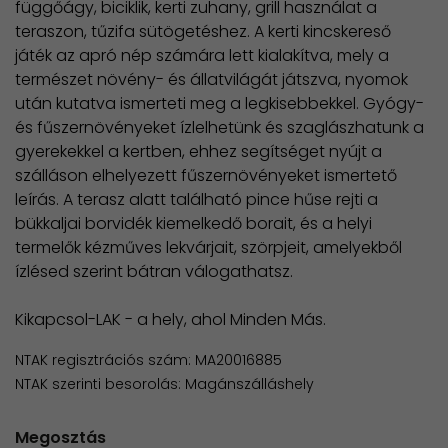
függőágy, biciklik, kerti zuhany, grill használat a
teraszon, tűzifa sütögetéshez. A kerti kincskereső
játék az apró nép számára lett kialakítva, mely a
természet növény- és állatvilágát játszva, nyomok
után kutatva ismerteti meg a legkisebbekkel. Gyógy-
és fűszernövényeket ízlelhetünk és szaglászhatunk a
gyerekekkel a kertben, ehhez segítséget nyújt a
szálláson elhelyezett fűszernövényeket ismertető
leírás. A terasz alatt található pince hűse rejti a
bükkaljai borvidék kiemelkedő borait, és a helyi
termelők kézműves lekvárjait, szörpjeit, amelyekből
ízlésed szerint bátran válogathatsz.
Kikapcsol-LAK - a hely, ahol Minden Más.
NTAK regisztrációs szám: MA20016885
NTAK szerinti besorolás: Magánszálláshely
Megosztás