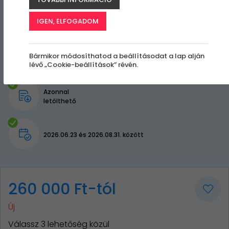
IGEN, ELFOGADOM
Bármikor módosíthatod a beállításodat a lap alján
lévő „Cookie-beállítások” révén.
Azonnal
letölthető
2026.06.23 és 2026.08.31. között
260 000 Ft-tól
Új
Válassz 3 lehetőség közül