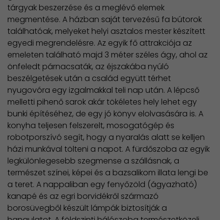
tárgyak beszerzése és a meglévő elemek
megmentése. A házban saját tervezésű fa bútorok
találhatóak, melyeket helyi asztalos mester készített
egyedi megrendelésre. Az egyik fő attrakciója az
emeleten található majd 3 méter széles ágy, ahol az
önfeledt párnacsaták, az éjszakába nyúló
beszélgetések után a család együtt térhet
nyugovóra egy izgalmakkal teli nap után. A lépcső
melletti pihenő sarok akár tökéletes hely lehet egy
bunki építéséhez, de egy jó könyv elolvasására is. A
konyha teljesen felszerelt, mosogatógép és
robotporszívó segít, hogy a nyaralás alatt se kelljen
házi munkával tölteni a napot. A fürdőszoba az egyik
legkülönlegesebb szegmense a szállásnak, a
természet színei, képei és a bazsalikom illata lengi be
a teret. A nappaliban egy fenyőzöld (ágyazható)
kanapé és az egri borvidékről származó
borosüvegből készült lámpák biztosítják a
hangulatot. A földszinti hálószoba természetközeli