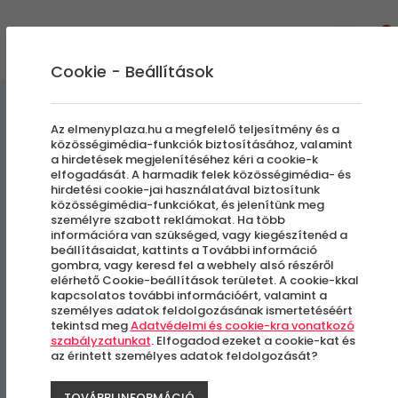
0
Cookie - Beállítások
Szállás és Wellness
Az elmenyplaza.hu a megfelelő teljesítmény és a
közösségimédia-funkciók biztosításához, valamint
a hirdetések megjelenítéséhez kéri a cookie-k
Kikapcsol-LAK Faház
elfogadását. A harmadik felek közösségimédia- és
hirdetési cookie-jai használatával biztosítunk
közösségimédia-funkciókat, és jelenítünk meg
Nyári ajánlat
személyre szabott reklámokat. Ha több
információra van szükséged, vagy kiegészítenéd a
beállításaidat, kattints a További információ
Bogács
gombra, vagy keresd fel a webhely alsó részéről
elérhető Cookie-beállítások területet. A cookie-kkal
kapcsolatos további információért, valamint a
személyes adatok feldolgozásának ismertetéséért
tekintsd meg
Adatvédelmi és cookie-kra vonatkozó
szabályzatunkat
. Elfogadod ezeket a cookie-kat és
az érintett személyes adatok feldolgozását?
TOVÁBBI INFORMÁCIÓ