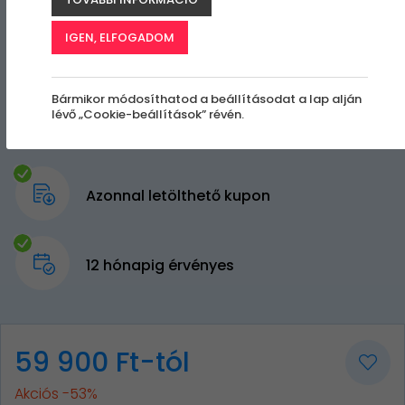
IGEN, ELFOGADOM
Bármikor módosíthatod a beállításodat a lap alján
lévő „Cookie-beállítások” révén.
Azonnal letölthető kupon
12 hónapig érvényes
59 900 Ft-tól
Akciós -53%