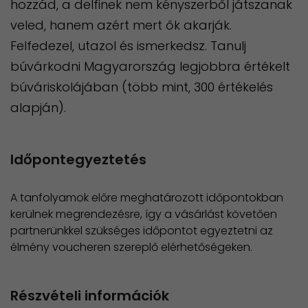
hozzád, a delfinek nem kényszerből játszanak
veled, hanem azért mert ők akarják.
Felfedezel, utazol és ismerkedsz. Tanulj
búvárkodni Magyarország legjobbra értékelt
búváriskolájában (több mint, 300 értékelés
alapján).
Időpontegyeztetés
A tanfolyamok előre meghatározott időpontokban
kerülnek megrendezésre, így a vásárlást követően
partnerünkkel szükséges időpontot egyeztetni az
élmény voucheren szereplő elérhetőségeken.
Részvételi információk