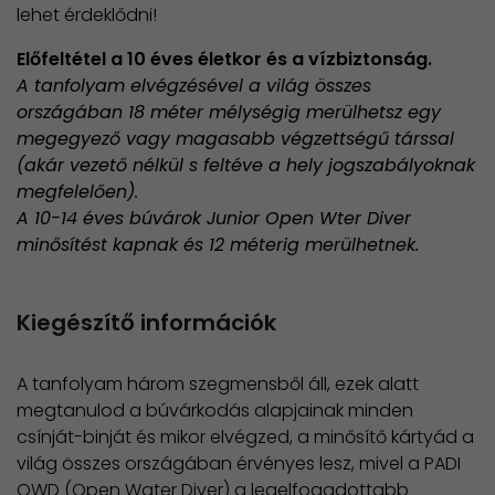
lehet érdeklődni!
Előfeltétel a 10 éves életkor és a vízbiztonság.
A tanfolyam elvégzésével a világ összes
országában 18 méter mélységig merülhetsz egy
megegyező vagy magasabb végzettségű társsal
(akár vezető nélkül s feltéve a hely jogszabályoknak
megfelelően).
A 10-14 éves búvárok Junior Open Wter Diver
minősítést kapnak és 12 méterig merülhetnek.
Kiegészítő információk
A tanfolyam három szegmensből áll, ezek alatt
megtanulod a búvárkodás alapjainak minden
csínját-binját és mikor elvégzed, a minősítő kártyád a
világ összes országában érvényes lesz, mivel a PADI
OWD (Open Water Diver) a legelfogadottabb