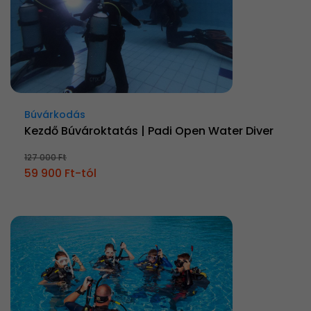
Búvárkodás
Kezdő Búvároktatás | Padi Open Water Diver
127 000 Ft
59 900 Ft-tól