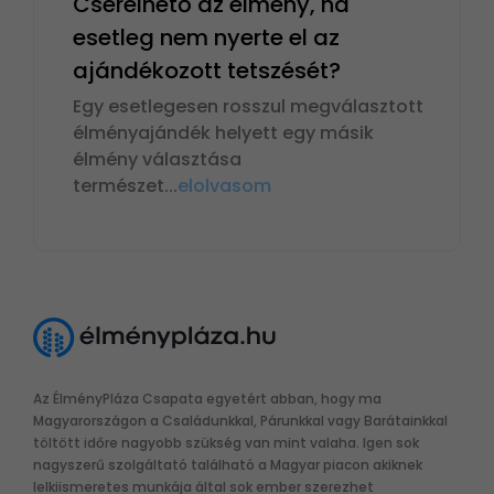
Cserélhető az élmény, ha
esetleg nem nyerte el az
ajándékozott tetszését?
Egy esetlegesen rosszul megválasztott
élményajándék helyett egy másik
élmény választása
természet
...
elolvasom
Az ÉlményPláza Csapata egyetért abban, hogy ma
Magyarországon a Családunkkal, Párunkkal vagy Barátainkkal
töltött időre nagyobb szükség van mint valaha. Igen sok
nagyszerű szolgáltató található a Magyar piacon akiknek
lelkiismeretes munkája által sok ember szerezhet