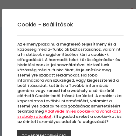
0
Cookie - Beállítások
Búvárkodás
Vizen, Vízben, Víz alatt
Az elmenyplaza.hu a megfelelő teljesítmény és a
közösségimédia-funkciók biztosításához, valamint
a hirdetések megjelenítéséhez kéri a cookie-k
Online Kezdő Búvároktatás |
elfogadását. A harmadik felek közösségimédia- és
hirdetési cookie-jai használatával biztosítunk
Padi Open Water Diver
közösségimédia-funkciókat, és jelenítünk meg
személyre szabott reklámokat. Ha több
információra van szükséged, vagy kiegészítenéd a
beállításaidat, kattints a További információ
Budapest, III. kerület
gombra, vagy keresd fel a webhely alsó részéről
elérhető Cookie-beállítások területet. A cookie-kkal
kapcsolatos további információért, valamint a
személyes adatok feldolgozásának ismertetéséért
-53%
tekintsd meg
Adatvédelmi és cookie-kra vonatkozó
szabályzatunkat
. Elfogadod ezeket a cookie-kat és
az érintett személyes adatok feldolgozását?
TOVÁBBI INFORMÁCIÓ