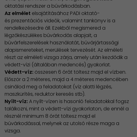
oktatási rendszer a búvárkodásban.
Az elmélet
elsajátításához PADI oktató-
és prezentációs videók, valamint tankönyv is a
rendelkezésedre áll. Ezekből megismered a
légzőkészülékes búvárkodás alapjait, a
búvárfelszerelések használatát, búvárjártassági
alapismereteket, merülések tervezését. Az elméleti
részt az elméleti vizsga zárja, amely után kezdődik a
védett-vízi (általában medencés) gyakorlat.
Védett-víz:
összesen 6 órát töltesz majd el vízben.
Először a 2 méteres, majd a 4 méteres medencében
csinálod meg a feladatokat (víz alatti légzés,
maszkürítés, reduktor keresés stb).
Nyílt-víz:
A nyílt-vízen is hasonló feladatokkal fogsz
találkozni, mint a védett-vízi gyakorlaton, de ennél a
résznél minimum 8 órát töltesz majd el
búvárkodással, melynek az utolsó része maga a
vizsga.