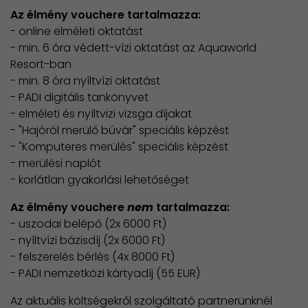
Az élmény vouchere tartalmazza:
- online elméleti oktatást
- min. 6 óra védett-vízi oktatást az Aquaworld
Resort-ban
- min. 8 óra nyíltvízi oktatást
- PADI digitális tankönyvet
- elméleti és nyíltvizi vizsga díjakat
- "Hajóról merülő búvár" speciális képzést
- "Komputeres merülés" speciális képzést
- merülési naplót
- korlátlan gyakorlási lehetőséget
Az élmény vouchere
nem
tartalmazza:
- uszodai belépő (2x 6000 Ft)
- nyíltvízi bázisdíj (2x 6000 Ft)
- felszerelés bérlés (4x 8000 Ft)
- PADI nemzetközi kártyadíj (55 EUR)
Az aktuális költségekről szolgáltató partnerünknél