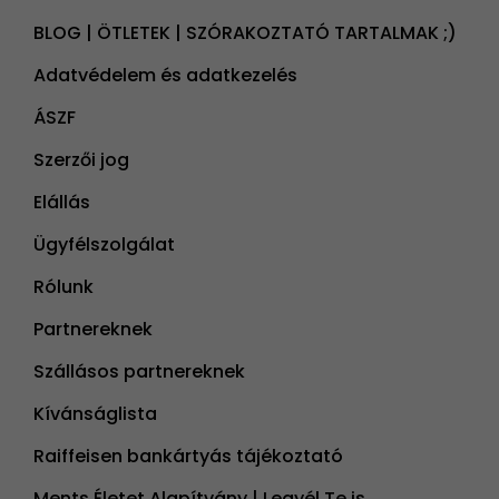
BLOG | ÖTLETEK | SZÓRAKOZTATÓ TARTALMAK ;)
Adatvédelem és adatkezelés
ÁSZF
Szerzői jog
Elállás
Ügyfélszolgálat
Rólunk
Partnereknek
Szállásos partnereknek
Kívánságlista
Raiffeisen bankártyás tájékoztató
Ments Életet Alapítvány | Legyél Te is