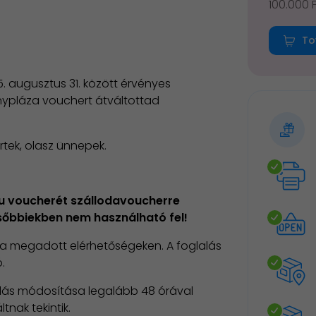
100.000 
To
025. augusztus 31. között érvényes
ypláza vouchert átváltottad
rtek, olasz ünnepek.
hu voucherét szállodavoucherre
ésőbbiekben nem használható fel!
, a megadott elérhetőségeken. A foglalás
.
lalás módosítása legalább 48 órával
tnak tekintik.