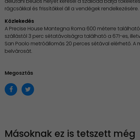
délutáni beülős helyet keresel a szálloda bárja tökélete
rágcsákkal és frissítőkkel áll a vendégek rendelkezésére.
Közlekedés
A Precise House Mantegna Roma 600 méterre található a
szállástól 3 perc sétatávolságra található a 671-es, ille
San Paolo metróállomás 20 perces sétával elérhető. A 
belvárosát.
Megosztás
Másoknak ez is tetszett még