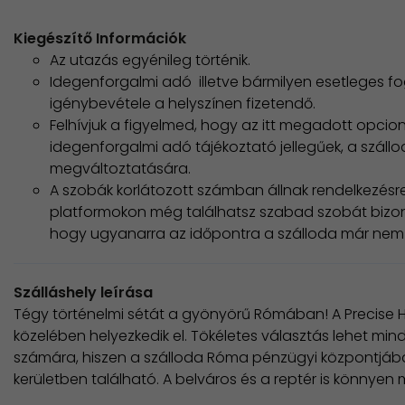
Kiegészítő Információk
Az utazás egyénileg történik.
Idegenforgalmi adó illetve bármilyen esetleges fo
igénybevétele a helyszínen fizetendő.
Felhívjuk a figyelmed, hogy az itt megadott opcioná
idegenforgalmi adó tájékoztató jellegűek, a száll
megváltoztatására.
A szobák korlátozott számban állnak rendelkezésre
platformokon még találhatsz szabad szobát bizon
​hogy ugyanarra az időpontra a szálloda már nem t
Szálláshely leírása
Tégy történelmi sétát a gyönyörű Rómában! A Precis
közelében helyezkedik el. Tökéletes választás lehet min
számára, hiszen a szálloda Róma pénzügyi központjába
kerületben található. A belváros és a reptér is könnyen