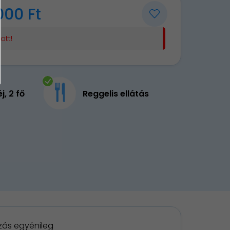
000 Ft
ott!
éj, 2 fő
Reggelis ellátás
zás egyénileg