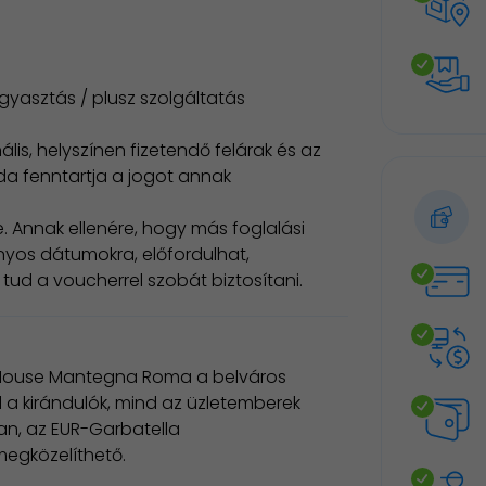
gyasztás / plusz szolgáltatás
lis, helyszínen fizetendő felárak és az
oda fenntartja a jogot annak
. Annak ellenére, hogy más foglalási
yos dátumokra, előfordulhat,
ud a voucherrel szobát biztosítani.
e House Mantegna Roma a belváros
d a kirándulók, mind az üzletemberek
n, az EUR-Garbatella
 megközelíthető.