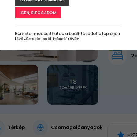
182 
IGEN, ELFOGADOM
Elfogy
Bármikor módosíthatod a beállításodat a lap alján
lévő „Cookie-beállítások” révén.
2 
+8
TOVÁBBI KÉPEK
Térkép
Csomagolóanyagok
Uta