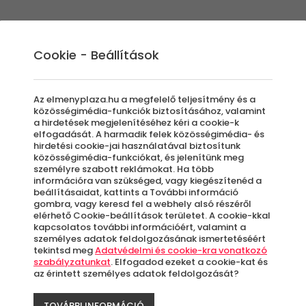
Élmények
Ajándék ötletek
Újdonságok
A
Cookie - Beállítások
Az elmenyplaza.hu a megfelelő teljesítmény és a
közösségimédia-funkciók biztosításához, valamint
a hirdetések megjelenítéséhez kéri a cookie-k
Precis
elfogadását. A harmadik felek közösségimédia- és
hirdetési cookie-jai használatával biztosítunk
közösségimédia-funkciókat, és jelenítünk meg
Középs
személyre szabott reklámokat. Ha több
információra van szükséged, vagy kiegészítenéd a
beállításaidat, kattints a További információ
Róma,
gombra, vagy keresd fel a webhely alsó részéről
elérhető Cookie-beállítások területet. A cookie-kkal
kapcsolatos további információért, valamint a
személyes adatok feldolgozásának ismertetéséért
Azo
tekintsd meg
Adatvédelmi és cookie-kra vonatkozó
letö
szabályzatunkat
. Elfogadod ezeket a cookie-kat és
az érintett személyes adatok feldolgozását?
TOVÁBBI INFORMÁCIÓ