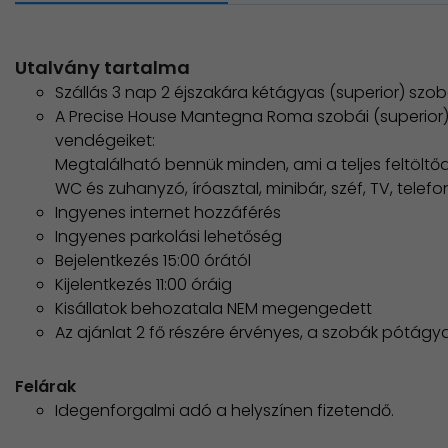
Utalvány tartalma
Szállás 3 nap 2 éjszakára kétágyas (superior) szo
A Precise House Mantegna Roma szobái (superior)
vendégeiket:
​Megtalálható bennük minden, ami a teljes feltöltő
WC és zuhanyzó, íróasztal, minibár, széf, TV, telefo
Ingyenes internet hozzáférés
Ingyenes parkolási lehetőség
Bejelentkezés 15:00 órától
Kijelentkezés 11:00 óráig
Kisállatok behozatala NEM megengedett
Az ajánlat 2 fő részére érvényes, a szobák pótág
Felárak
Idegenforgalmi adó a helyszínen fizetendő.