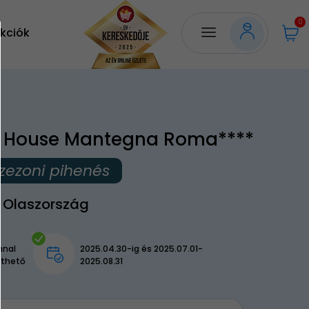
0
kciók
e House Mantegna Roma****
zezoni pihenés
 Olaszország
nnal
2025.04.30-ig és 2025.07.01-
lthető
2025.08.31