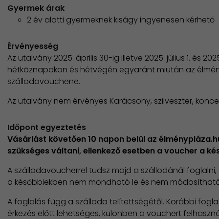
Gyermek árak
2 év alatti gyermeknek kiságy ingyenesen kérhető
Érvényesség
Az utalvány 2025. április 30-ig illetve 2025. július 1. és 2
hétköznapokon és hétvégén egyaránt miután az élmén
szállodavoucherre.
Az utalvány nem érvényes Karácsony, szilveszter, konce
Időpont egyeztetés
Vásárlást követően 10 napon belül az élménypláza.
szükséges váltani, ellenkező esetben a voucher a k
A szállodavoucherrel tudsz majd a szállodánál foglalni
a későbbiekben nem mondható le és nem módosítható
A foglalás függ a szálloda telítettségétől. Korábbi fog
érkezés előtt lehetséges, különben a vouchert felhasznál