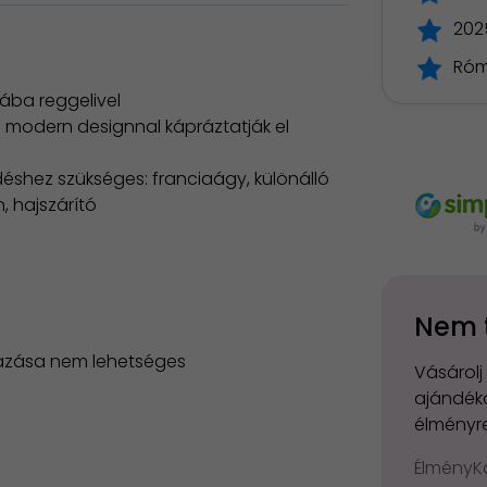
2025
Róm
bába reggelivel
 modern designnal kápráztatják el
déshez szükséges: franciaágy, különálló
n, hajszárító
Nem 
yazása nem lehetséges
Vásárolj
ajándéko
élményre
ÉlményKá