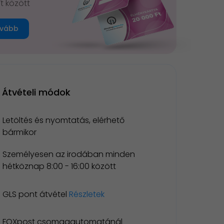
Ft között
vább
Átvételi módok
Letöltés és nyomtatás, elérhető
bármikor
Személyesen az irodában minden
hétköznap 8:00 - 16:00 között
GLS pont átvétel
Részletek
FOXpost csomagautomatánál