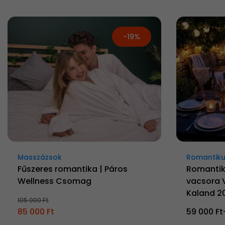
-19%
Masszázsok
Romantiku
Fűszeres romantika | Páros
Romantik
Wellness Csomag
vacsora 
Kaland 2
105 000 Ft
85 000 Ft
59 000 Ft