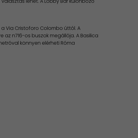
s választás lehet. A Lobby Bar különböző
 Via Cristoforo Colombo úttól. A
tve az n716-os buszok megállója. A Basilica
metróval könnyen elérheti Róma