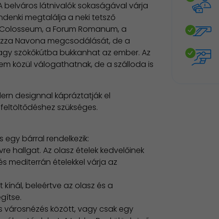
A belváros látnivalók sokaságával várja
ndenki megtalálja a neki tetsző
 a Colosseum, a Forum Romanum, a
 Piazza Navona megcsodálását, de a
vagy szökőkútba bukkanhat az ember. Az
m közül válogathatnak, de a szálloda is
rn designnal kápráztatják el
feltöltődéshez szükséges.
s egy bárral rendelkezik:
vre hallgat. Az olasz ételek kedvelőinek
és mediterrán ételekkel várja az
 kínál, beleértve az olasz és a
gítse.
s városnézés között, vagy csak egy