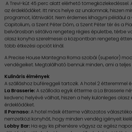
A Trevi-kút 45 perc alatt elérhető tömegközlekedéssel. 
az érdeklődőket. Itt nincs helye az unalomnak, hiszen mi
programot, látnivalót. Nem érdemes kihagyni például
Capitolium, a Szent Péter Dóm, a Szent Péter tér és a
belvárosban sétálva rengeteg régies épületbe, térbe 
olasz konyha szerelmesei a központban rengeteg éttere
több étkezési opciót kínál.
A Precise House Mantegna Roma szobái (superior) mode
vendégeiket. Megtalálható bennük minden, ami a teljes 
Kulináris élmények
A szálláshoz büféreggeli tartozik. A hotel 2 étteremmel é
La Brasserie:
A szálloda egyik étterme a La Brasserie né
kedvenc helyévé válhat, hiszen a hely különleges olasz 
érdeklődőket.
I
l Parnaso:
A hotel másik étterme változatos választékot
nemzetközi konyhát, hogy minden vendég igényeit kielé
Lobby Bar:
Ha egy kis pihenésre vágysz az egész napo