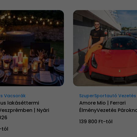
s Vacsorák
SzuperSportautó Vezetés
us lakáséttermi
Amore Mio | Ferrari
Veszprémben | Nyári
ÉlményVezetés Párokn
026
139 800 Ft-tól
-tól