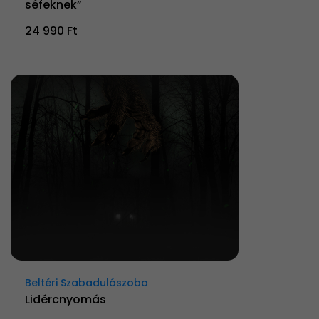
séfeknek”
24 990 Ft
Beltéri Szabadulószoba
Lidércnyomás