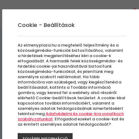
0
Cookie - Beállítások
Élmények a Levegőben
Az elmenyplaza.hu a megfelelő teljesítmény és a
közösségimédia-funkciók biztosításához, valamint
a hirdetések megjelenítéséhez kéri a cookie-k
Sétarepülés Budapest felett
elfogadását. A harmadik felek közösségimédia- és
hirdetési cookie-jai használatával biztosítunk
| Budaörsi Reptér
közösségimédia-funkciókat, és jelenítünk meg
személyre szabott reklámokat. Ha több
információra van szükséged, vagy kiegészítenéd a
beállításaidat, kattints a További információ
Budaörs
gombra, vagy keresd fel a webhely alsó részéről
elérhető Cookie-beállítások területet. A cookie-kkal
kapcsolatos további információért, valamint a
személyes adatok feldolgozásának ismertetéséért
tekintsd meg
Adatvédelmi és cookie-kra vonatkozó
szabályzatunkat
. Elfogadod ezeket a cookie-kat és
az érintett személyes adatok feldolgozását?
TOVÁBBI INFORMÁCIÓ