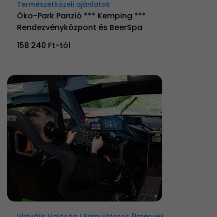
Természetközeli ajánlatok
Öko-Park Panzió *** Kemping ***
Rendezvényközpont és BeerSpa
158 240 Ft-tól
Virtuális Valóság | Szimulátoros Élmények