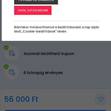
IGEN, ELFOGADOM
Bármikor módosíthatod a beállításodat a lap alján
lévő „Cookie-beállítások” révén.
Azonnal letölthető kupon
6 hónapig érvényes
56 000 Ft