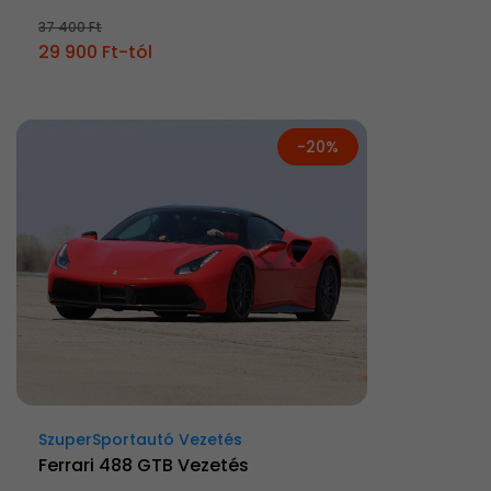
37 400 Ft
29 900 Ft-tól
-20%
SzuperSportautó Vezetés
Ferrari 488 GTB Vezetés