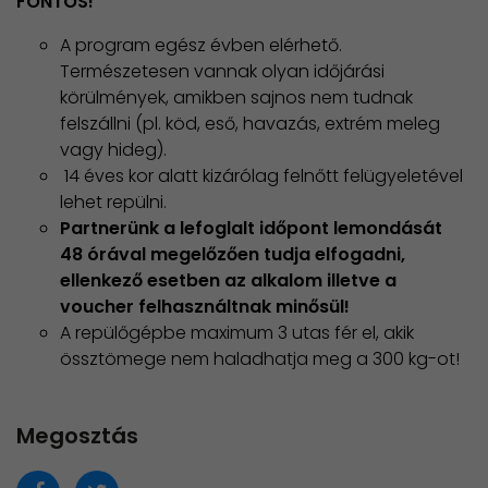
FONTOS!
A program egész évben elérhető.
Természetesen vannak olyan időjárási
körülmények, amikben sajnos nem tudnak
felszállni (pl. köd, eső, havazás, extrém meleg
vagy hideg).
14 éves kor alatt kizárólag felnőtt felügyeletével
lehet repülni.
Partnerünk a lefoglalt időpont lemondását
48 órával megelőzően tudja elfogadni,
ellenkező esetben az alkalom illetve a
voucher felhasználtnak minősül!
A repülőgépbe maximum 3 utas fér el, akik
össztömege nem haladhatja meg a 300 kg-ot!
Megosztás