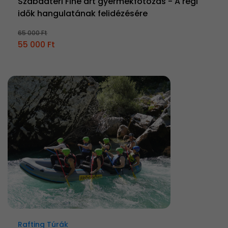
Szabadtéri Fine art gyermekfotózás - A régi
idők hangulatának felidézésére
65 000 Ft
55 000 Ft
Rafting Túrák