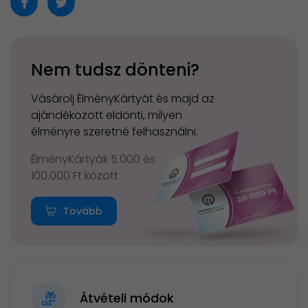
Nem tudsz dönteni?
Vásárolj ÉlményKártyát és majd az
ajándékozott eldönti, milyen
élményre szeretné felhasználni.
ÉlményKártyák 5.000 és
100.000 Ft között
Tovább
Átvételi módok