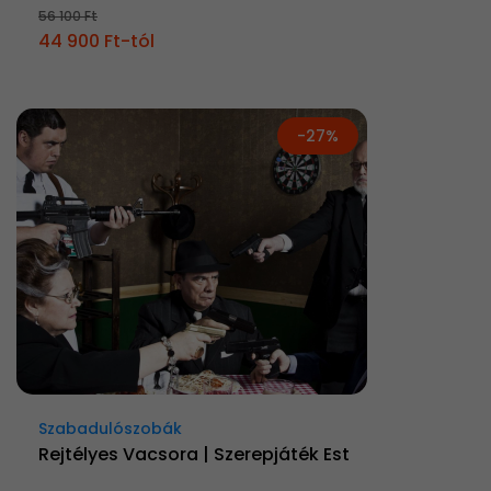
56 100 Ft
44 900 Ft-tól
-27%
Szabadulószobák
Rejtélyes Vacsora | Szerepjáték Est