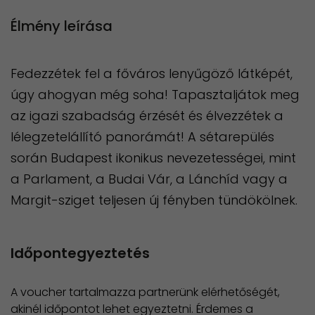
Élmény leírása
Fedezzétek fel a főváros lenyűgöző látképét,
úgy ahogyan még soha! Tapasztaljátok meg
az igazi szabadság érzését és élvezzétek a
lélegzetelállító panorámát! A sétarepülés
során Budapest ikonikus nevezetességei, mint
a Parlament, a Budai Vár, a Lánchíd vagy a
Margit-sziget teljesen új fényben tündökölnek.
Időpontegyeztetés
A voucher tartalmazza partnerünk elérhetőségét,
akinél időpontot lehet egyeztetni. Érdemes a