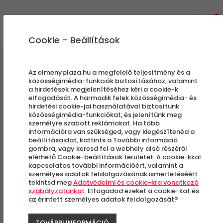
0
Cookie - Beállítások
Szállás és Wellness
Az elmenyplaza.hu a megfelelő teljesítmény és a
közösségimédia-funkciók biztosításához, valamint
a hirdetések megjelenítéséhez kéri a cookie-k
Sun City Szabadidőközpont
elfogadását. A harmadik felek közösségimédia- és
hirdetési cookie-jai használatával biztosítunk
közösségimédia-funkciókat, és jelenítünk meg
Elő- és utószezoni pihenés
személyre szabott reklámokat. Ha több
információra van szükséged, vagy kiegészítenéd a
beállításaidat, kattints a További információ
Hódmezővásárhely, Kopáncs
gombra, vagy keresd fel a webhely alsó részéről
elérhető Cookie-beállítások területet. A cookie-kkal
kapcsolatos további információért, valamint a
személyes adatok feldolgozásának ismertetéséért
tekintsd meg
Adatvédelmi és cookie-kra vonatkozó
szabályzatunkat
. Elfogadod ezeket a cookie-kat és
az érintett személyes adatok feldolgozását?
TOVÁBBI INFORMÁCIÓ