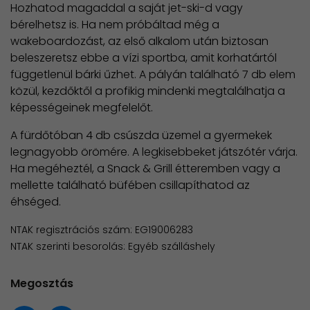
Hozhatod magaddal a saját jet-ski-d vagy
bérelhetsz is. Ha nem próbáltad még a
wakeboardozást, az első alkalom után biztosan
beleszeretsz ebbe a vízi sportba, amit korhatártól
függetlenül bárki űzhet. A pályán található 7 db elem
közül, kezdőktől a profikig mindenki megtalálhatja a
képességeinek megfelelőt.
A fürdőtóban 4 db csúszda üzemel a gyermekek
legnagyobb örömére. A legkisebbeket játszótér várja.
Ha megéheztél, a Snack & Grill étteremben vagy a
mellette található büfében csillapíthatod az
éhséged.
NTAK regisztrációs szám: EG19006283
NTAK szerinti besorolás: Egyéb szálláshely
Megosztás