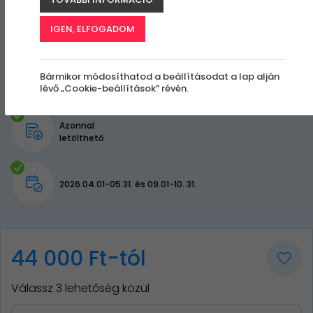
IGEN, ELFOGADOM
Bármikor módosíthatod a beállításodat a lap alján
lévő „Cookie-beállítások” révén.
Azonnal
letölthető
2026.04.01-05.31. és 09.01-10. 31.
44 000 Ft-tól
Válassz 3 lehetőség közül