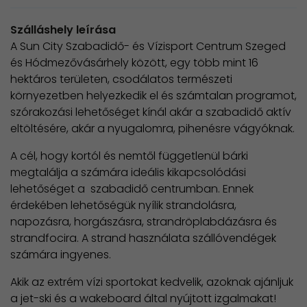
Szálláshely leírása
A Sun City Szabadidő- és Vízisport Centrum Szeged
és Hódmezővásárhely között, egy több mint 16
hektáros területen, csodálatos természeti
környezetben helyezkedik el és számtalan programot,
szórakozási lehetőséget kínál akár a szabadidő aktív
eltöltésére, akár a nyugalomra, pihenésre vágyóknak.
A cél, hogy kortól és nemtől függetlenül bárki
megtalálja a számára ideális kikapcsolódási
lehetőséget a szabadidő centrumban. Ennek
érdekében lehetőségük nyílik strandolásra,
napozásra, horgászásra, strandröplabdázásra és
strandfocira. A strand használata szállóvendégek
számára ingyenes.
Akik az extrém vízi sportokat kedvelik, azoknak ajánljuk
a jet-ski és a wakeboard által nyújtott izgalmakat!