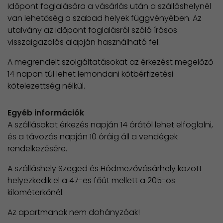
Időpont foglalására a vásárlás után a szálláshelynél
van lehetőség a szabad helyek függvényében. Az
utalvány az időpont foglalásról szóló írásos
visszaigazolás alapján használható fel.
A megrendelt szolgáltatásokat az érkezést megelőző
14 napon túl lehet lemondani kötbérfizetési
kötelezettség nélkül.
Egyéb információk
A szállásokat érkezés napján 14 órától lehet elfoglalni,
és a távozás napján 10 óráig áll a vendégek
rendelkezésére.
A szálláshely Szeged és Hódmezővásárhely között
helyezkedik el a 47-es főút mellett a 205-ös
kilométerkőnél.
Az apartmanok nem dohányzóak!