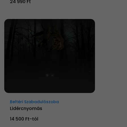
24 990 Ft
Beltéri Szabadulószoba
Lidércnyomás
14 500 Ft-tól