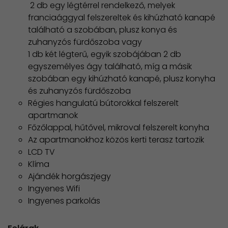
2 db egy légtérrel rendelkező, melyek
franciaággyal felszereltek és kihúzható kanapé
található a szobában, plusz konya és
zuhanyzós fürdőszoba vagy
​1 db két légterű, egyik szobájában 2 db
egyszemélyes ágy található, míg a másik
szobában egy kihúzható kanapé, plusz konyha
és zuhanyzós fürdőszoba
Régies hangulatú bútorokkal felszerelt
apartmanok
Főzőlappal, hűtővel, mikroval felszerelt konyha
Az apartmanokhoz közös kerti terasz tartozik
LCD TV
Klíma
Ajándék horgászjegy
Ingyenes Wifi
Ingyenes parkolás