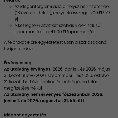
Felárak
Az idegenforgalmi adó a helyszínen fizetendő
(18 éves kor felett), melynek összege: 200 Ft/fő/
éj
A két légterű azaz két szobás vidéki stílusú
apartman felára: 4.000 Ft/apartman/éj
A felárakat előre egyeztetést után a szállásadónál
tudják rendezni.
Érvényesség
Az utalvány érvényes:
2026. április 1. és 2026. május
31. között illetve 2026. szeptember 1. és 2026. október
31. között hétköznapokon és hétvégéken felár
megfizetése nélkül.
Az utalvány nem érvényes főszezonban 2026.
június 1. és 2026. augusztus 31. között.
Időpont egyeztetés