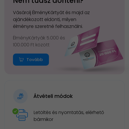
Nem tudsz dönteni?
Vásárolj ÉlményKártyát és majd az
ajándékozott eldönti, milyen
élményre szeretné felhasználni.
ÉlményKártyák 5.000 és
100.000 Ft között
Tovább
Átvételi módok
Letöltés és nyomtatás, elérhető
bármikor