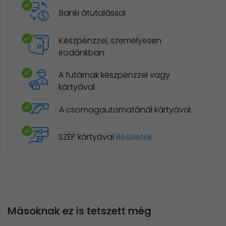
Banki átutalással
Készpénzzel, személyesen
irodánkban
A futárnak készpénzzel vagy
kártyával
A csomagautomatánál kártyával
SZÉP kártyával
Részletek
Másoknak ez is tetszett még