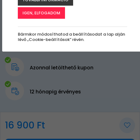
IGEN, ELFOGADOM
Bármikor módosíthatod a beállításodat a lap alján
lévő „Cookie-beállítások” révén.
Azonnal letölthető kupon
12 hónapig érvényes
16 900 Ft