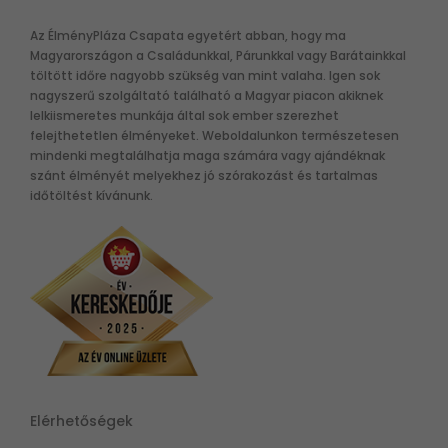
Az ÉlményPláza Csapata egyetért abban, hogy ma
Magyarországon a Családunkkal, Párunkkal vagy Barátainkkal
töltött időre nagyobb szükség van mint valaha. Igen sok
nagyszerű szolgáltató található a Magyar piacon akiknek
lelkiismeretes munkája által sok ember szerezhet
felejthetetlen élményeket. Weboldalunkon természetesen
mindenki megtalálhatja maga számára vagy ajándéknak
szánt élményét melyekhez jó szórakozást és tartalmas
időtöltést kívánunk.
Elérhetőségek