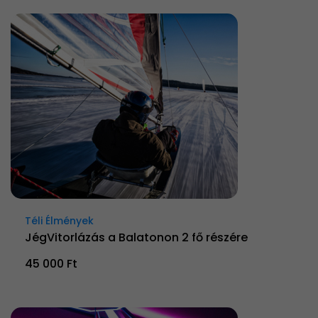
Téli Élmények
JégVitorlázás a Balatonon 2 fő részére
45 000 Ft