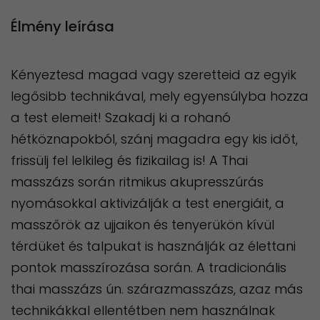
Élmény leírása
Kényeztesd magad vagy szeretteid az egyik
legősibb technikával, mely egyensúlyba hozza
a test elemeit! Szakadj ki a rohanó
hétköznapokból, szánj magadra egy kis időt,
frissülj fel lelkileg és fizikailag is! A Thai
masszázs során ritmikus akupresszúrás
nyomásokkal aktivizálják a test energiáit, a
masszőrök az ujjaikon és tenyerükön kívül
térdüket és talpukat is használják az élettani
pontok masszírozása során. A tradicionális
thai masszázs ún. szárazmasszázs, azaz más
technikákkal ellentétben nem használnak