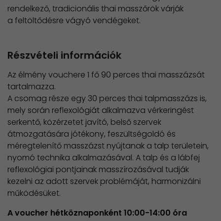
rendelkező, tradicionális thai masszőrök várják
a feltöltődésre vágyó vendégeket.
Részvételi információk
Az élmény vouchere 1 fő 90 perces thai masszázsát
tartalmazza.
A csomag része egy 30 perces thai talpmasszázs is,
mely során reflexológiát alkalmazva vérkeringést
serkentő, közérzetet javító, belső szervek
átmozgatására jótékony, feszültségoldó és
méregtelenítő masszázst nyújtanak a talp területein,
nyomó technika alkalmazásával. A talp és a lábfej
reflexológiai pontjainak masszírozásával tudják
kezelni az adott szervek problémáját, harmonizálni
működésüket.
A voucher hétköznaponként 10:00-14:00 óra