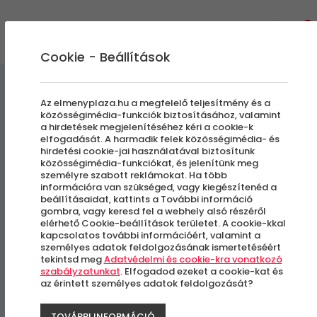
0
Cookie - Beállítások
Kényeztető pillanatok
Az elmenyplaza.hu a megfelelő teljesítmény és a
közösségimédia-funkciók biztosításához, valamint
a hirdetések megjelenítéséhez kéri a cookie-k
Tradicionális Thai Masszázs
elfogadását. A harmadik felek közösségimédia- és
hirdetési cookie-jai használatával biztosítunk
| 90 perc
közösségimédia-funkciókat, és jelenítünk meg
személyre szabott reklámokat. Ha több
információra van szükséged, vagy kiegészítenéd a
beállításaidat, kattints a További információ
Budapest, VI. kerület
gombra, vagy keresd fel a webhely alsó részéről
elérhető Cookie-beállítások területet. A cookie-kkal
kapcsolatos további információért, valamint a
személyes adatok feldolgozásának ismertetéséért
tekintsd meg
Adatvédelmi és cookie-kra vonatkozó
szabályzatunkat
. Elfogadod ezeket a cookie-kat és
az érintett személyes adatok feldolgozását?
TOVÁBBI INFORMÁCIÓ