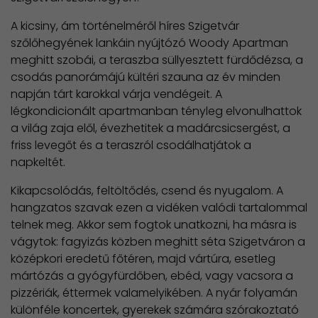
A kicsiny, ám történelméről híres Szigetvár
szőlőhegyének lankáin nyújtózó Woody Apartman
meghitt szobái, a teraszba süllyesztett fürdődézsa, a
csodás panorámájú kültéri szauna az év minden
napján tárt karokkal várja vendégeit. A
légkondicionált apartmanban tényleg elvonulhattok
a világ zaja elől, évezhetitek a madárcsicsergést, a
friss levegőt és a teraszról csodálhatjátok a
napkeltét.
Kikapcsolódás, feltöltődés, csend és nyugalom. A
hangzatos szavak ezen a vidéken valódi tartalommal
telnek meg. Akkor sem fogtok unatkozni, ha másra is
vágytok: fagyizás közben meghitt séta Szigetváron a
középkori eredetű főtéren, majd vártúra, esetleg
mártózás a gyógyfürdőben, ebéd, vagy vacsora a
pizzériák, éttermek valamelyikében. A nyár folyamán
különféle koncertek, gyerekek számára szórakoztató