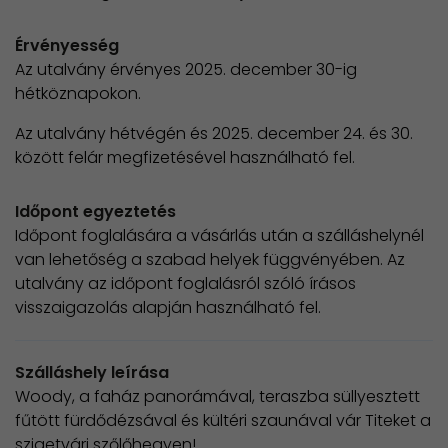
Érvényesség
Az utalvány érvényes 2025. december 30-ig
hétköznapokon.
Az utalvány hétvégén és 2025. december 24. és 30.
között felár megfizetésével használható fel.
Időpont egyeztetés
Időpont foglalására a vásárlás után a szálláshelynél
van lehetőség a szabad helyek függvényében. Az
utalvány az időpont foglalásról szóló írásos
visszaigazolás alapján használható fel.
Szálláshely leírása
Woody, a faház panorámával, teraszba süllyesztett
fűtött fürdődézsával és kültéri szaunával vár Titeket a
szigetvári szőlőhegyen!