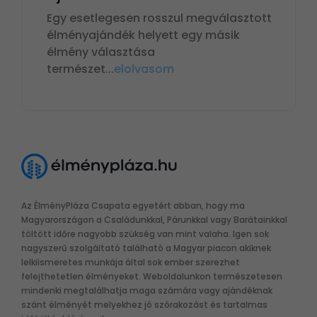
Egy esetlegesen rosszul megválasztott
élményajándék helyett egy másik
élmény választása
természet
...
elolvasom
Az ÉlményPláza Csapata egyetért abban, hogy ma
Magyarországon a Családunkkal, Párunkkal vagy Barátainkkal
töltött időre nagyobb szükség van mint valaha. Igen sok
nagyszerű szolgáltató található a Magyar piacon akiknek
lelkiismeretes munkája által sok ember szerezhet
felejthetetlen élményeket. Weboldalunkon természetesen
mindenki megtalálhatja maga számára vagy ajándéknak
szánt élményét melyekhez jó szórakozást és tartalmas