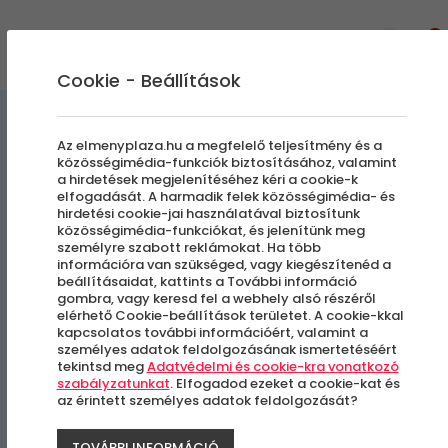
0
Cookie - Beállítások
Szállás és Wellness
Az elmenyplaza.hu a megfelelő teljesítmény és a
közösségimédia-funkciók biztosításához, valamint
a hirdetések megjelenítéséhez kéri a cookie-k
Woody
elfogadását. A harmadik felek közösségimédia- és
hirdetési cookie-jai használatával biztosítunk
közösségimédia-funkciókat, és jelenítünk meg
2025 év végéig foglalható
személyre szabott reklámokat. Ha több
információra van szükséged, vagy kiegészítenéd a
beállításaidat, kattints a További információ
Szigetvár
gombra, vagy keresd fel a webhely alsó részéről
elérhető Cookie-beállítások területet. A cookie-kkal
kapcsolatos további információért, valamint a
személyes adatok feldolgozásának ismertetéséért
tekintsd meg
Adatvédelmi és cookie-kra vonatkozó
szabályzatunkat
. Elfogadod ezeket a cookie-kat és
az érintett személyes adatok feldolgozását?
TOVÁBBI INFORMÁCIÓ