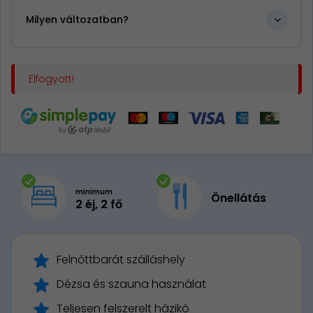
Milyen változatban?
Elfogyott!
minimum
Önellátás
2 éj, 2 fő
Felnőttbarát szálláshely
Dézsa és szauna használat
Teljesen felszerelt házikó