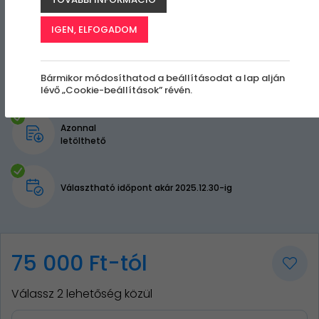
IGEN, ELFOGADOM
Bármikor módosíthatod a beállításodat a lap alján
lévő „Cookie-beállítások” révén.
Azonnal
letölthető
Választható időpont akár 2025.12.30-ig
75 000 Ft-tól
Válassz 2 lehetőség közül