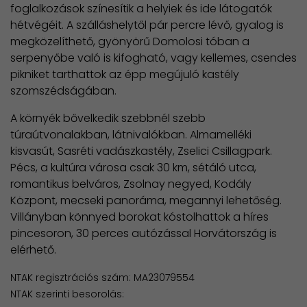
foglalkozások színesítik a helyiek és ide látogatók
hétvégéit. A szálláshelytől pár percre lévő, gyalog is
megközelíthető, gyönyörű Domolosi tóban a
serpenyőbe való is kifogható, vagy kellemes, csendes
pikniket tarthattok az épp megújuló kastély
szomszédságában.
A környék bővelkedik szebbnél szebb
túraútvonalakban, látnivalókban. Almamelléki
kisvasút, Sasréti vadászkastély, Zselici Csillagpark.
Pécs, a kultúra városa csak 30 km, sétáló utca,
romantikus belváros, Zsolnay negyed, Kodály
Központ, mecseki panoráma, megannyi lehetőség.
Villányban könnyed borokat kóstolhattok a híres
pincesoron, 30 perces autózással Horvátország is
elérhető.
NTAK regisztrációs szám: MA23079554
NTAK szerinti besorolás: