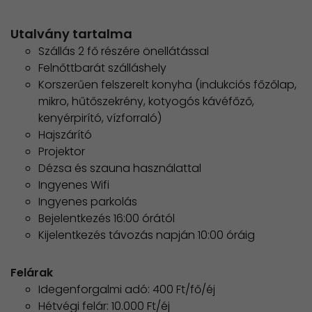
Utalvány tartalma
Szállás 2 fő részére önellátással
Felnőttbarát szálláshely
Korszerűen felszerelt konyha (indukciós főzőlap,
mikro, hűtőszekrény, kotyogós kávéfőző,
kenyérpirító, vízforraló)
Hajszárító
Projektor
Dézsa és szauna használattal
Ingyenes Wifi
Ingyenes parkolás
Bejelentkezés 16:00 órától
Kijelentkezés távozás napján 10:00 óráig
Felárak
Idegenforgalmi adó: 400 Ft/fő/éj
Hétvégi felár: 10.000 Ft/éj