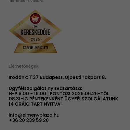
időtöltést kívánunk.
Elérhetőségek
Irodánk: 1137 Budapest, Újpesti rakpart 8.
Ügyfélszolgálat nyitvatartása:
H-P 8:00 - 16:00 | FONTOS! 2026.06.26-TÓL
08.31-IG PÉNTEKENKÉNT ÜGYFÉLSZOLGÁLATUNK
14 ÓRÁIG TART NYITVA!
info@elmenyplaza.hu
+36 20 239 59 20