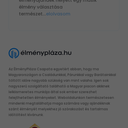
élményajándék helyett egy másik
élmény választása
természet
...
elolvasom
Az ÉlményPláza Csapata egyetért abban, hogy ma
Magyarországon a Családunkkal, Párunkkal vagy Barátainkkal
töltött időre nagyobb szükség van mint valaha. Igen sok
nagyszerű szolgáltató található a Magyar piacon akiknek
lelkiismeretes munkája által sok ember szerezhet
felejthetetlen élményeket. Weboldalunkon természetesen
mindenki megtalálhatja maga számára vagy ajándéknak
szánt élményét melyekhez jó szórakozást és tartalmas
időtöltést kívánunk.