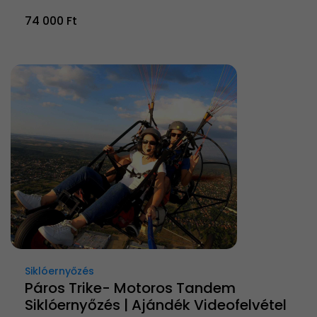
74 000 Ft
Siklóernyőzés
Páros Trike- Motoros Tandem
Siklóernyőzés | Ajándék Videofelvétel