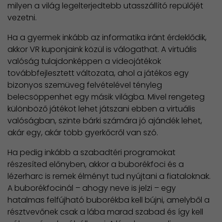
milyen a világ legelterjedtebb utasszállító repülőjét
vezetni.
Ha a gyermek inkább az informatika iránt érdeklődik,
akkor VR kuponjaink közül is válogathat. A virtuális
valóság tulajdonképpen a videojátékok
továbbfejlesztett változata, ahol a játékos egy
bizonyos szemüveg felvételével tényleg
belecsöppenhet egy másik világba. Mivel rengeteg
különböző játékot lehet játszani ebben a virtuális
valóságban, szinte bárki számára jó ajándék lehet,
akár egy, akár több gyerkőcről van szó.
Ha pedig inkább a szabadtéri programokat
részesíted előnyben, akkor a buborékfoci és a
lézerharc is remek élményt tud nyújtani a fiataloknak.
A buborékfocinál – ahogy neve is jelzi – egy
hatalmas felfújható buborékba kell bújni, amelyből a
résztvevőnek csak a lába marad szabad és így kell