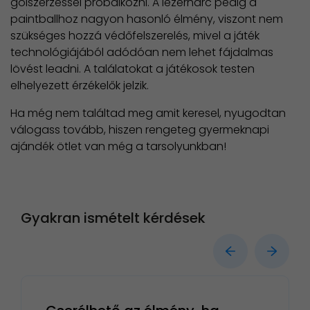
gólszerzéssel próbálkozni. A lézerharc pedig a
paintballhoz nagyon hasonló élmény, viszont nem
szükséges hozzá védőfelszerelés, mivel a játék
technológiájából adódóan nem lehet fájdalmas
lövést leadni. A találatokat a játékosok testen
elhelyezett érzékelők jelzik.
Ha még nem találtad meg amit keresel, nyugodtan
válogass tovább, hiszen rengeteg gyermeknapi
ajándék ötlet van még a tarsolyunkban!
Gyakran ismételt kérdések