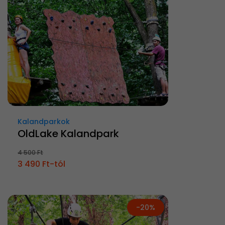
Kalandparkok
OldLake Kalandpark
4 500 Ft
3 490 Ft-tól
-20%