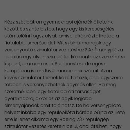
Nézz szét bátran gyermeknapi ajándék ötleteink
között és szinte biztos, hogy egy kis keresésgélés
után találni fogsz olyat, amivel elkápráztathatod a
fiatalabb ismerőseidet. Mit szólnál mondjuk egy
versenyautó szimulátor vezetéshez? Az Élménypláza
oldalán egy olyan szimulátor központhoz szerezhetsz
kupont, ami nem csak Budapesten, de egész
Európában is rendkívül modernnek számít. Azon
kevés szimulátor termek közé tartozik, ahol egyszerre
többen is versenyezhetnek egymás ellen. Ha meg
szeretnél lepni egy fiatal baráti társaságot
gyereknapra, akkor ez az egyik legjobb
élményajándék amit találhatsz. De ha versenypilóta
helyett inkább egy repülőpilóta bőrébe bújna az illető,
erre is lehet alkalma egy Boeing 737 repülőgép
szimulátor vezetés keretein belül, ahol átélheti, hogy