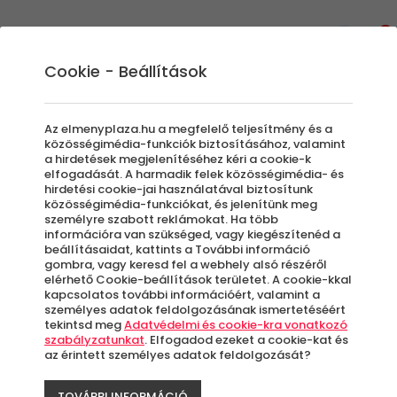
0
Cookie - Beállítások
Ajándék ötletek gyereknapra
Az elmenyplaza.hu a megfelelő teljesítmény és a
közösségimédia-funkciók biztosításához, valamint
Ha éppen gyereknapra keresel ajándékokat,
a hirdetések megjelenítéséhez kéri a cookie-k
elfogadását. A harmadik felek közösségimédia- és
akkor az Élménypláza oldalán bőven lesz
hirdetési cookie-jai használatával biztosítunk
miből válogatnod! Nem mindig egyszerű
közösségimédia-funkciókat, és jelenítünk meg
személyre szabott reklámokat. Ha több
örömöt szerezni a fiatalabb generációnak,
információra van szükséged, vagy kiegészítenéd a
ezért oldalunkon elképesztően sokféle kupont
beállításaidat, kattints a További információ
szedtünk össze, hogy picit könnyebb dolgod
gombra, vagy keresd fel a webhely alsó részéről
elérhető Cookie-beállítások területet. A cookie-kkal
legyen megtalálni a megfelelő
kapcsolatos további információért, valamint a
élményajándékot.
személyes adatok feldolgozásának ismertetéséért
tekintsd meg
Adatvédelmi és cookie-kra vonatkozó
szabályzatunkat
. Elfogadod ezeket a cookie-kat és
az érintett személyes adatok feldolgozását?
Szűrők beállítása
TOVÁBBI INFORMÁCIÓ