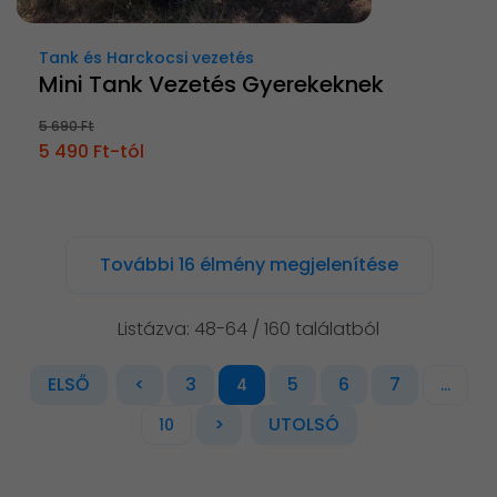
Tank és Harckocsi vezetés
Mini Tank Vezetés Gyerekeknek
5 690 Ft
5 490 Ft-tól
További 16 élmény megjelenítése
Listázva: 48-64 / 160 találatból
ELSŐ
<
3
5
6
7
4
...
>
UTOLSÓ
10