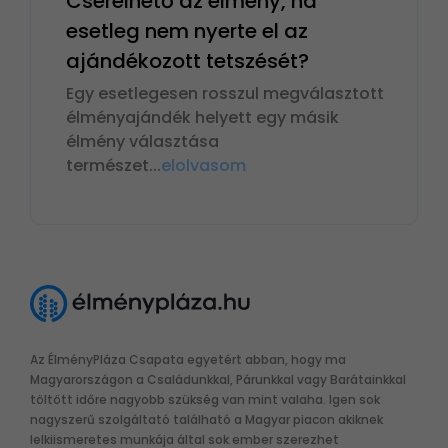
Cserélhető az élmény, ha
esetleg nem nyerte el az
ajándékozott tetszését?
Egy esetlegesen rosszul megválasztott
élményajándék helyett egy másik
élmény választása
természet
...
elolvasom
Az ÉlményPláza Csapata egyetért abban, hogy ma
Magyarországon a Családunkkal, Párunkkal vagy Barátainkkal
töltött időre nagyobb szükség van mint valaha. Igen sok
nagyszerű szolgáltató található a Magyar piacon akiknek
lelkiismeretes munkája által sok ember szerezhet