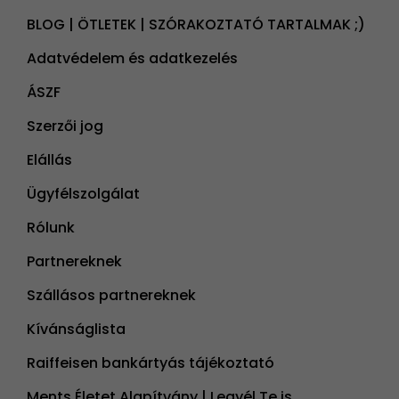
BLOG | ÖTLETEK | SZÓRAKOZTATÓ TARTALMAK ;)
Adatvédelem és adatkezelés
ÁSZF
Szerzői jog
Elállás
Ügyfélszolgálat
Rólunk
Partnereknek
Szállásos partnereknek
Kívánságlista
Raiffeisen bankártyás tájékoztató
Ments Életet Alapítvány | Legyél Te is