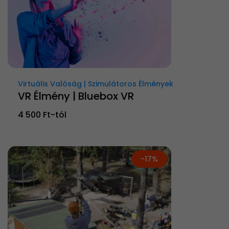
Virtuális Valóság | Szimulátoros Élmények
VR Élmény | Bluebox VR
4 500 Ft-tól
-17%