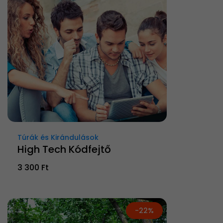
Túrák és Kirándulások
High Tech Kódfejtő
3 300 Ft
-22%