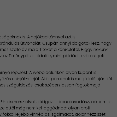
ságoknak is. A hajókapitánnyal azt is
kirándulás útvonalát. Csupán annyi dolgotok lesz, hogy
s szellő óv majd Titeket a kánikulától. Higgy nekünk:
z az Élménypláza oldalán, mint például a városligeti
óernyő repülést. A weboldalunkon olyan kupont is
nyőzés csínját-bínját. Akár pároknak is megfelelő ajándék
Nincs száguldozás, csak szépen lassan fogtok majd
Ha ismersz olyat, aki igazi adrenalinvadász, akkor most
e ettől még nem kell aggódnod: olyan profi
 fokkal lejjebb vinnéd az izgalmakat, akkor nézz szét