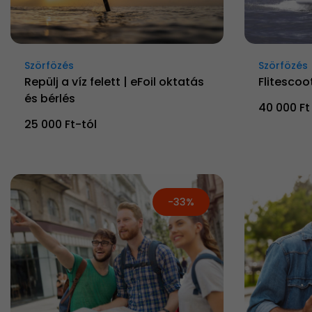
Szörfözés
Szörfözés
Repülj a víz felett | eFoil oktatás
Flitescoot
és bérlés
40 000 Ft
25 000 Ft-tól
-33%