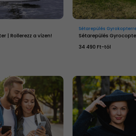
Sétarepülés Gyrokopterre
er | Rollerezz a vízen!
Sétarepülés Gyrocopte
34 490 Ft-tól