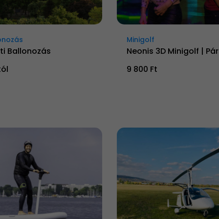
onozás
Minigolf
ti Ballonozás
Neonis 3D Minigolf | Pá
tól
9 800 Ft