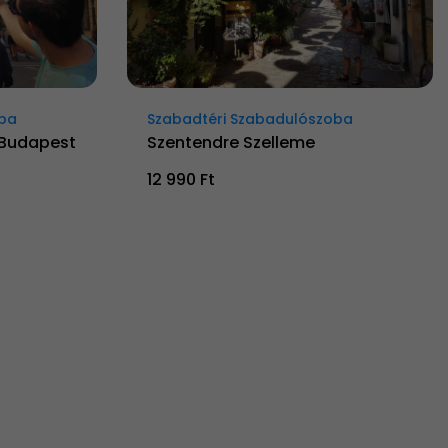
oba
Szabadtéri Szabadulószoba
 Budapest
Szentendre Szelleme
12 990 Ft