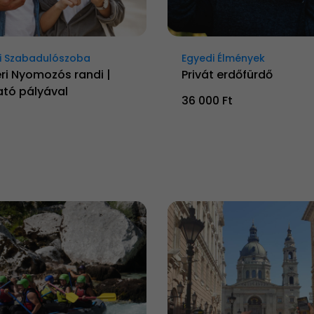
i Szabadulószoba
Egyedi Élmények
ri Nyomozós randi |
Privát erdőfürdő
ató pályával
36 000 Ft