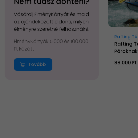
Nem tudsz dönteni?
Vásárolj ÉlményKártyát és majd
az ajándékozott eldönti, milyen
élményre szeretné felhasználni.
Rafting Tú
ÉlményKártyák 5.000 és 100.000
Rafting T
Ft között
Pároknak
88 000 Ft
Tovább