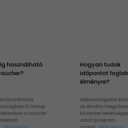
g használható
Hogyan tudok
 voucher?
időpontot foglal
élményre?
ástól számítva
Időpontfoglalás kizá
nosságban 12 hónap
az élmény megvásár
delkezésre a voucher
követően lehetséges
ználását
adott program
n
...
elolvasom
szolgá
...
elolvasom