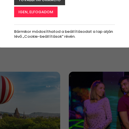
IGEN, ELFOGADOM
értékben?
Kinek szól az
Milyen alkalomra?
élmény?
nyi
Nyári Élmények
Bárkinek
Bármikor módosíthatod a beállításodat a lap alján
lévő „Cookie-beállítások” révén.