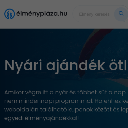
Nyári ajándék öt
Amikor végre itt a nyár és többet süt a nap
nem mindennapi programmal. Ha ehhez keres
weboldalán található kuponok között és l
egyedi élményajándékkal!