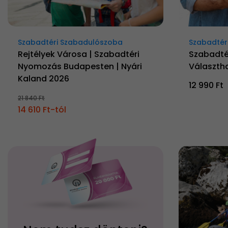
Szabadtéri Szabadulószoba
Szabadtér
Rejtélyek Városa | Szabadtéri
Szabadté
Nyomozás Budapesten | Nyári
Választh
Kaland 2026
12 990 Ft
21 840 Ft
14 610 Ft-tól