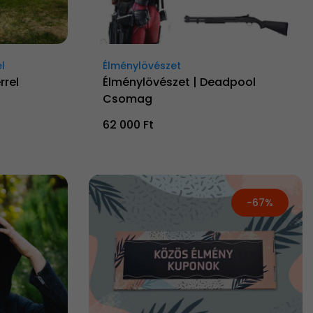
l
Élménylövészet
rrel
Élménylövészet | Deadpool
Csomag
62 000 Ft
-67%