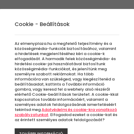
Élmények
Ajándék ötletek
Újdonságok
A
Cookie - Beállítások
Az elmenyplaza.hu a megfelelő teljesítmény és a
közösségimédia-funkciók biztosításához, valamint
a hirdetések megjelenítéséhez kéri a cookie-k
elfogadását. A harmadik felek közösségimédia- és
letek
hirdetési cookie-jai használatával biztosítunk
közösségimédia-funkciókat, és jelenítünk meg
személyre szabott reklámokat. Ha több
információra van szükséged, vagy kiegészítenéd a
beállításaidat, kattints a További információ
gombra, vagy keresd fel a webhely alsó részéről
elérhető Cookie-beállítások területet. A cookie-kkal
, akkor mindenképp érdemes kihasználni a jó 
kapcsolatos további információért, valamint a
el ötleteket, akkor nézz szét az Élménypláz
személyes adatok feldolgozásának ismertetéséért
tekintsd meg
Adatvédelmi és cookie-kra vonatkozó
epd meg ismerősöd – vagy akár saját magad 
szabályzatunkat
. Elfogadod ezeket a cookie-kat és
az érintett személyes adatok feldolgozását?
TOVÁBBI INFORMÁCIÓ