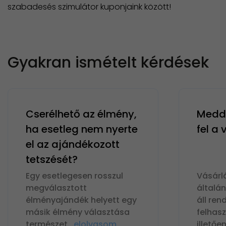
szabadesés szimulátor kuponjaink között!
Gyakran ismételt kérdések
Cserélhető az élmény,
Meddi
ha esetleg nem nyerte
fel a
el az ajándékozott
tetszését?
Egy esetlegesen rosszul
Vásárl
megválasztott
általá
élményajándék helyett egy
áll ren
másik élmény választása
felhas
természet
...
elolvasom
illetőe