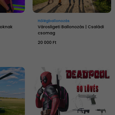
Hőlégballonozás
roknak
Városligeti Ballonozás | Családi
csomag
20 000 Ft