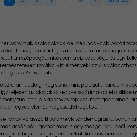
2
3
4
>
UTOLSÓ
1
...
25
 lehet pároknak, családoknak, de még nagyobb baráti társa
 Balatonon, de akár teljes mértékben rá is bízhatjátok a 
tatlan szépségét, miközben a víz közelsége és egy kelleme
 Természetesen további vízi élmények közül is válogathats
fting túra Szlovéniában.
bálsz ki, amit eddig még soha, mint például a tandem sikl
 így teljesen az alapoktól kezdve sajátíthatod el a siklóer
 élmény tud lenni a siklóernyős repülés, mint gondolnád. 
 minden egyes elemét megcsodálhatjátok.
l, akkor válasszd ki valamelyik tandemugrás kuponunkat! 
 magasságból ugorhat majd ki egy mozgó repülőből. Persz
yen ugrást hajtott végre gond nélkül. Amennyiben ennél egy