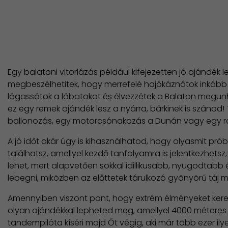
Egy balatoni vitorlázás például kifejezetten jó ajándék
megbeszélhetitek, hogy merrefelé hajókáznátok inkább a
lógassátok a lábatokat és élvezzétek a Balaton megunha
ez egy remek ajándék lesz a nyárra, bárkinek is szánod!
ballonozás, egy motorcsónakozás a Dunán vagy egy ra
A jó időt akár úgy is kihasználhatod, hogy olyasmit pró
találhatsz, amellyel kezdő tanfolyamra is jelentkezhetsz,
lehet, mert alapvetően sokkal idillikusabb, nyugodtabb
lebegni, miközben az előttetek tárulkozó gyönyörű táj
Amennyiben viszont pont, hogy extrém élményeket kerese
olyan ajándékkal lepheted meg, amellyel 4000 méteres
tandempilóta kíséri majd Őt végig, aki már több ezer il