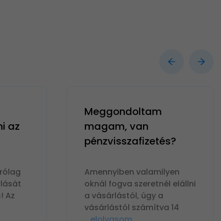
Meggondoltam
ni az
magam, van
pénzvisszafizetés?
rólag
Amennyiben valamilyen
lását
oknál fogva szeretnél elállni
! Az
a vásárlástól, úgy a
vásárlástól számítva 14
...
elolvasom