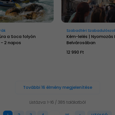
rák
Szabadtéri Szabadulósz
úra a Soca folyón
Kém-lelés | Nyomozás
 - 2 napos
Belvárosában
12 990 Ft
További 16 élmény megjelenítése
Listázva: 1-16 / 385 találatból