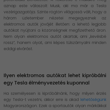
aznap este válaszolt Musk, aki ma már a Tesla
vezérigazgatója. Szinte rögtön világossá vált, hogy a
három üzletember nézetei megegyeznek az
elektromos autók jövőjét illetően: a lehető legjobb
autókat nyújtani a közönségnek megfizethető áron.
Nem olyan elektromos autót akartak, ami „kevésbé
rossz”, hanem olyat, ami képes túlszárnyalni minden
eddigi elvárást.
Ilyen elektromos autókat lehet kipróbálni
egy Tesla élményvezetés kuponnal
Ha személyesen is kipróbálnánk, hogy milyen érzés
egy Tesla-t vezetni, akkor erre is akad
lehetőségünk
Magyarországon. Ezek a sportautók olyan márkákkal