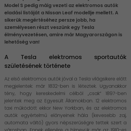
Model S pedig máig vezeti az elektromos autók
eladási listáját a Nissan Leaf modellje mellett. A
sikerük megértéséhez persze jobb, ha
személyesen részt veszünk egy Tesla
élményvezetésen, amire már Magyarországon is
lehetőség van!
A Tesla elektromos sportautók
születésének története
Az első elektromos autók jóval a Tesla világsikere előtt
megjelentek: már 1832-ben is léteztek. Ugyanakkor
tény, hogy kereskedelmi célból „csak” 1897-ben
jelentek meg az Egyesült Államokban. 12 elektromos
taxi működött ekkor New Yorkban, és az elektromos
autók egyértelmű előnyeinek hála (kevesebb zaj,
automata váltó) gyors népszerűségre tettek szert a
városban. Ennek ellenére a hírnevük már az 1910-es