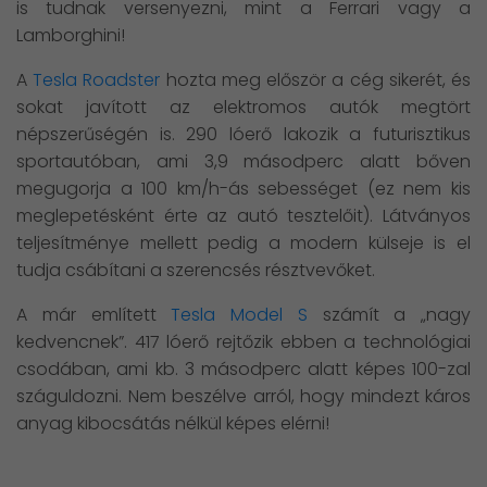
is tudnak versenyezni, mint a Ferrari vagy a
Lamborghini!
A
Tesla Roadster
hozta meg először a cég sikerét, és
sokat javított az elektromos autók megtört
népszerűségén is. 290 lóerő lakozik a futurisztikus
sportautóban, ami 3,9 másodperc alatt bőven
megugorja a 100 km/h-ás sebességet (ez nem kis
meglepetésként érte az autó tesztelőit). Látványos
teljesítménye mellett pedig a modern külseje is el
tudja csábítani a szerencsés résztvevőket.
A már említett
Tesla Model S
számít a „nagy
kedvencnek”. 417 lóerő rejtőzik ebben a technológiai
csodában, ami kb. 3 másodperc alatt képes 100-zal
száguldozni. Nem beszélve arról, hogy mindezt káros
anyag kibocsátás nélkül képes elérni!