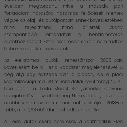
években megtorpant, mivel a második ipari
forradalom hatására hatalmas fejlődések mentek
végbe az olaj- és autóiparban. Ennek következtében
mind teljesítmény, mind ár-érték arány
szempontjából lemaradtak a benzinmotoros
autókhoz képest. Ezt a lemaradás sokáig nem tudták
behozni az elektromos autók.
Az elektromos autók „reneszánsza” 2008-ban
következett be a Tesla Roadster megjelenésével. A
cég alig egy évtizede van a piacon, de a piaci
kapitalizációja már 28 milliárd dollár körül forog. 2014-
ben pedig a Tesla Model S-t „amerika kedvenc
autójaként” választották meg. Nem véletlen, hiszen ez
utóbbi vezeti az elektromos autók listáját: 2018-ra
több, mint 263 000 darabot adtak el belőle.
A Tesla autók sikere nem csak a karizmatikus Elon