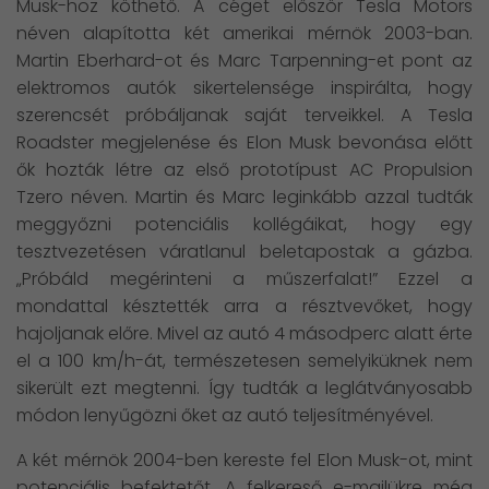
Musk-hoz köthető. A céget először Tesla Motors
néven alapította két amerikai mérnök 2003-ban.
Martin Eberhard-ot és Marc Tarpenning-et pont az
elektromos autók sikertelensége inspirálta, hogy
szerencsét próbáljanak saját terveikkel. A Tesla
Roadster megjelenése és Elon Musk bevonása előtt
ők hozták létre az első prototípust AC Propulsion
Tzero néven. Martin és Marc leginkább azzal tudták
meggyőzni potenciális kollégáikat, hogy egy
tesztvezetésen váratlanul beletapostak a gázba.
„Próbáld megérinteni a műszerfalat!” Ezzel a
mondattal késztették arra a résztvevőket, hogy
hajoljanak előre. Mivel az autó 4 másodperc alatt érte
el a 100 km/h-át, természetesen semelyiküknek nem
sikerült ezt megtenni. Így tudták a leglátványosabb
módon lenyűgözni őket az autó teljesítményével.
A két mérnök 2004-ben kereste fel Elon Musk-ot, mint
potenciális befektetőt. A felkereső e-mailükre még