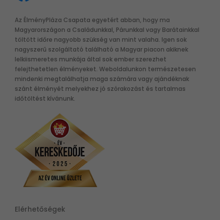
Az ÉlményPláza Csapata egyetért abban, hogy ma
Magyarországon a Családunkkal, Párunkkal vagy Barátainkkal
töltött időre nagyobb szükség van mint valaha. Igen sok
nagyszerű szolgáltató található a Magyar piacon akiknek
lelkiismeretes munkája által sok ember szerezhet
felejthetetlen élményeket. Weboldalunkon természetesen
mindenki megtalálhatja maga számára vagy ajándéknak
szánt élményét melyekhez jó szórakozást és tartalmas
időtöltést kívánunk.
Elérhetőségek