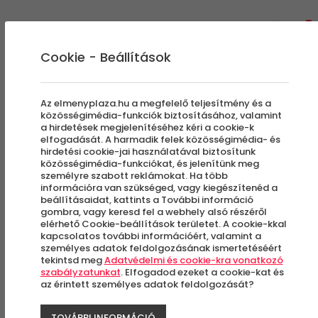
0
Cookie - Beállítások
Az elmenyplaza.hu a megfelelő teljesítmény és a
közösségimédia-funkciók biztosításához, valamint
a hirdetések megjelenítéséhez kéri a cookie-k
elfogadását. A harmadik felek közösségimédia- és
hirdetési cookie-jai használatával biztosítunk
közösségimédia-funkciókat, és jelenítünk meg
személyre szabott reklámokat. Ha több
információra van szükséged, vagy kiegészítenéd a
beállításaidat, kattints a További információ
gombra, vagy keresd fel a webhely alsó részéről
elérhető Cookie-beállítások területet. A cookie-kkal
kapcsolatos további információért, valamint a
személyes adatok feldolgozásának ismertetéséért
tekintsd meg
Adatvédelmi és cookie-kra vonatkozó
szabályzatunkat
. Elfogadod ezeket a cookie-kat és
az érintett személyes adatok feldolgozását?
2019. MÁJUS 28.
TOVÁBBI INFORMÁCIÓ