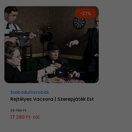
-27%
Szabadulószobák
Rejtélyes Vacsora | Szerepjáték Est
23 780 Ft
17 280 Ft-tól