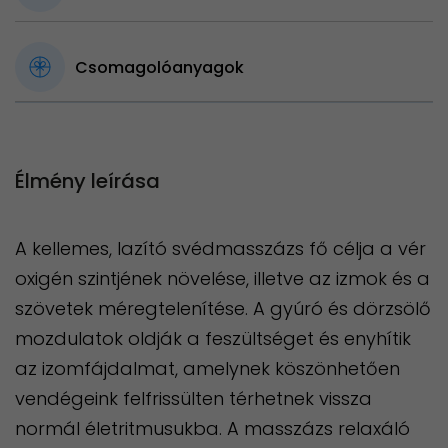
Csomagolóanyagok
Élmény leírása
A kellemes, lazító svédmasszázs fő célja a vér
oxigén szintjének növelése, illetve az izmok és a
szövetek méregtelenítése. A gyúró és dörzsölő
mozdulatok oldják a feszültséget és enyhítik
az izomfájdalmat, amelynek köszönhetően
vendégeink felfrissülten térhetnek vissza
normál életritmusukba. A masszázs relaxáló