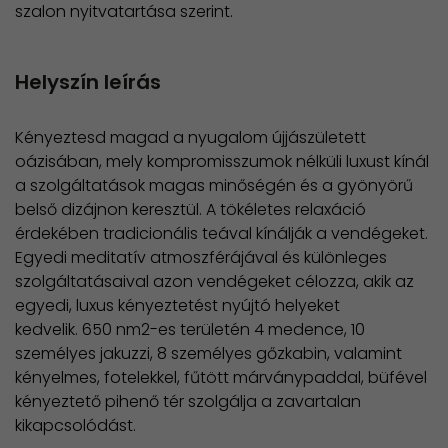
szalon nyitvatartása szerint.
Helyszín leírás
Kényeztesd magad a nyugalom újjászületett
oázisában, mely kompromisszumok nélküli luxust kínál
a szolgáltatások magas minőségén és a gyönyörű
belső dizájnon keresztül. A tökéletes relaxáció
érdekében tradicionális teával kínálják a vendégeket.
Egyedi meditatív atmoszférájával és különleges
szolgáltatásaival azon vendégeket célozza, akik az
egyedi, luxus kényeztetést nyújtó helyeket
kedvelik. 650 nm2-es területén 4 medence, 10
személyes jakuzzi, 8 személyes gőzkabin, valamint
kényelmes, fotelekkel, fűtött márványpaddal, büfével
kényeztető pihenő tér szolgálja a zavartalan
kikapcsolódást.