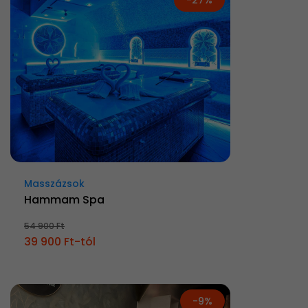
Masszázsok
Hammam Spa
54 900 Ft
39 900 Ft-tól
-9%