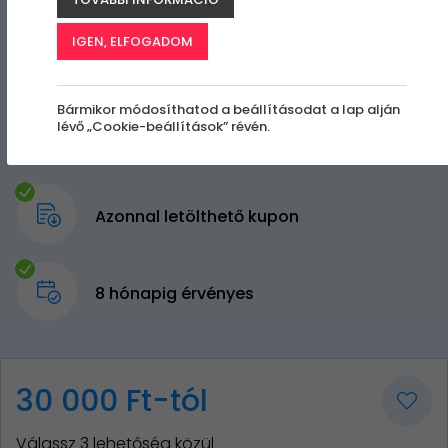
IGEN, ELFOGADOM
Bármikor módosíthatod a beállításodat a lap alján
lévő „Cookie-beállítások” révén.
Azonnal letölthető kupon
8 hónapig érvényes
30 000 Ft-tól
Válassz 3 lehetőség közül