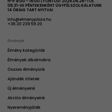
H-P 8:00 - 16:00 | FONTOS! 2026.06.26-TÓL
08.31-IG PÉNTEKENKÉNT ÜGYFÉLSZOLGÁLATUNK
14 ÓRÁIG TART NYITVA!
info@elmenyplaza.hu
+36 20 239 59 20
Élmények
Élmény kategóriák
Élmények alkalmakra
Összes élményünk
Ajándék ötletek
Új élményeink
Akciós élményeink
Nyereményjáték