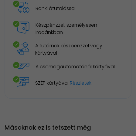
Banki átutalással
Készpénzzel, személyesen
irodánkban
A futárnak készpénzzel vagy
kártyával
A csomagautomatánál kártyával
SZÉP kártyával
Részletek
Másoknak ez is tetszett még