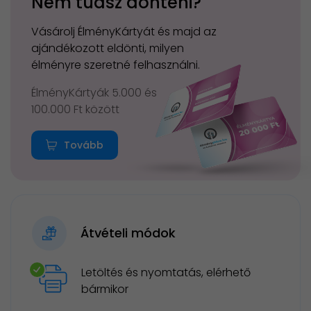
Nem tudsz dönteni?
Vásárolj ÉlményKártyát és majd az
ajándékozott eldönti, milyen
élményre szeretné felhasználni.
ÉlményKártyák 5.000 és
100.000 Ft között
Tovább
Átvételi módok
Letöltés és nyomtatás, elérhető
bármikor