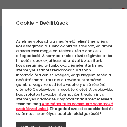
0
Cookie - Beállítások
Masszázsok
Kényeztető pillanatok
Az elmenyplaza.hu a megfelelő teljesítmény és a
közösségimédia-funkciók biztosításához, valamint
a hirdetések megjelenítéséhez kéri a cookie-k
Holisztikus Svédmasszázs
elfogadását. A harmadik felek közösségimédia- és
hirdetési cookie-jai használatával biztosítunk
Férfiaknak
közösségimédia-funkciókat, és jelenítünk meg
személyre szabott reklámokat. Ha több
információra van szükséged, vagy kiegészítenéd a
beállításaidat, kattints a További információ
Budapest, XIII. kerület
gombra, vagy keresd fel a webhely alsó részéről
elérhető Cookie-beállítások területet. A cookie-kkal
kapcsolatos további információért, valamint a
személyes adatok feldolgozásának ismertetéséért
tekintsd meg
Adatvédelmi és cookie-kra vonatkozó
szabályzatunkat
. Elfogadod ezeket a cookie-kat és
az érintett személyes adatok feldolgozását?
TOVÁBBI INFORMÁCIÓ