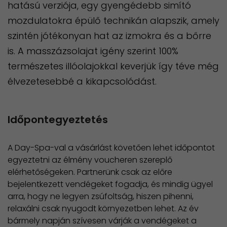
hatású verziója, egy gyengédebb simító
mozdulatokra épülő technikán alapszik, amely
szintén jótékonyan hat az izmokra és a bőrre
is. A masszázsolajat igény szerint 100%
természetes illóolajokkal keverjük így téve még
élvezetesebbé a kikapcsolódást.
Időpontegyeztetés
A Day-Spa-val a vásárlást követően lehet időpontot
egyeztetni az élmény voucheren szereplő
elérhetőségeken. Partnerünk csak az előre
bejelentkezett vendégeket fogadja, és mindig ügyel
arra, hogy ne legyen zsúfoltság, hiszen pihenni,
relaxálni csak nyugodt környezetben lehet. Az év
bármely napján szívesen várják a vendégeket a