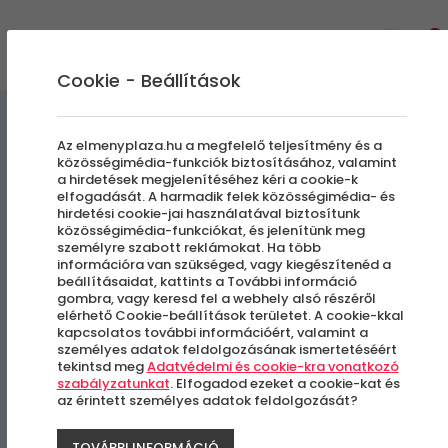
0
Cookie - Beállítások
Szállás és Wellness
Az elmenyplaza.hu a megfelelő teljesítmény és a
közösségimédia-funkciók biztosításához, valamint
a hirdetések megjelenítéséhez kéri a cookie-k
LH Hotel Lloyd Roma***
elfogadását. A harmadik felek közösségimédia- és
hirdetési cookie-jai használatával biztosítunk
közösségimédia-funkciókat, és jelenítünk meg
Külföldi városlátogatás
személyre szabott reklámokat. Ha több
információra van szükséged, vagy kiegészítenéd a
beállításaidat, kattints a További információ
Róma, Olaszország
gombra, vagy keresd fel a webhely alsó részéről
elérhető Cookie-beállítások területet. A cookie-kkal
kapcsolatos további információért, valamint a
személyes adatok feldolgozásának ismertetéséért
tekintsd meg
Adatvédelmi és cookie-kra vonatkozó
szabályzatunkat
. Elfogadod ezeket a cookie-kat és
az érintett személyes adatok feldolgozását?
TOVÁBBI INFORMÁCIÓ