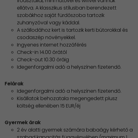
íróasztallal, mini hűtővel és wifivel vannak
ellátva. A klasszikus stílusban berendezett
szobákhoz saját fürdőszoba tartozik
zuhanyzóval vagy káddal.
A szállodához kert is tartozik kerti bútorokkal és
csodaszép növényekkel.
Ingyenes internet hozzáférés
Check-in 14.00 órától
Check-out 10.30 óráig
Idegenforgalmi adó a helyszínen fizetendő.
Felárak
Idegenforgalmi adó a helyszínen fizetendő.
Kisállatok behozatala megengedett plusz
költség ellenében 15 EUR/éj
Gyermek árak
2 év alatti gyermek számára babaágy kérhető a
szabad kapacitás függvényében (maximum 1