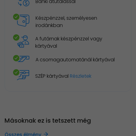
Banki átutalással
Készpénzzel, személyesen
irodánkban
A futárnak készpénzzel vagy
kártyával
A csomagautomatánál kártyával
SZÉP kártyával
Részletek
Másoknak ez is tetszett még
Összes élmény