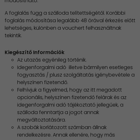
módosítható.
A foglalás függ a szálloda telítettségétől. Korábbi
foglalás módosítása legalább 48 órával érkezés előtt
lehetséges, különben a vouchert felhasználtnak
tekintik.
Kiegészítő Információk
Az utazás egyénileg történik.
Idegenforgalmi adó illetve bármilyen esetleges
fogyasztás / plusz szolgáltatás igénybevétele a
helyszínen fizetendő.
Felhívjuk a figyelmed, hogy az itt megadott
opcionális, helyszínen fizetendő felárak és az
idegenforgalmi adó tájékoztató jellegűek, a
szálloda fenntartja a jogot annak
megváltoztatására.
A szobák korlátozott számban állnak
rendelkezésre. Annak ellenére, hogy más