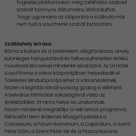
foglalási platformokon még találhatsz szabad
szobát bizonyos dátumokra, előfordulhat,
​ hogy ugyanarra az időpontra a szálloda már
nem tud a voucherrel szobát biztosítani.
Szálláshely leírása
Róma a kultúra és a történelem világfővárosa, amely
különleges hangulatával és felbecsülhetetlen értékű
művészeti kincseivel mindenkit elvarázsol. Az LH Hotel
LLoyd Roma a város központjában helyezkedik el.
Tökéletes kiindulópontja lehet a városnézésnek,
hiszen a legtöbb látványosság gyalog is elérhető.
A belváros látnivalók sokaságával várja az
érdeklődőket. Itt nincs helye az unalomnak,
hiszen mindenki megtalálja a neki tetsző programot,
látnivalót! Nem érdemes kihagyni például a
Colosseum, a Forum Romanum, a Capitolium, a Szent
Péter Dóm, a Szent Péter tér és a Piazza Navona