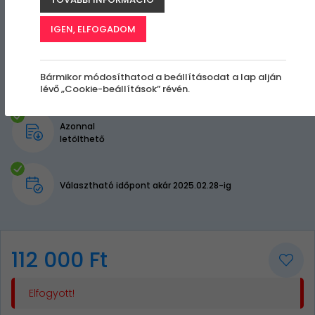
IGEN, ELFOGADOM
Bármikor módosíthatod a beállításodat a lap alján
lévő „Cookie-beállítások” révén.
Azonnal
letölthető
Választható időpont akár 2025.02.28-ig
112 000 Ft
Elfogyott!