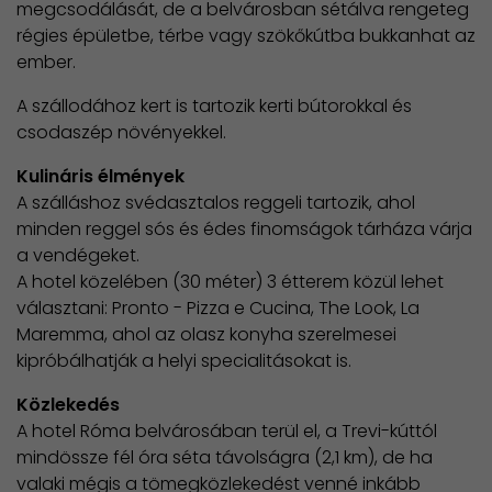
megcsodálását, de a belvárosban sétálva rengeteg
régies épületbe, térbe vagy szökőkútba bukkanhat az
ember.
A szállodához kert is tartozik kerti bútorokkal és
csodaszép növényekkel.
Kulináris élmények
A szálláshoz svédasztalos reggeli tartozik, ahol
minden reggel sós és édes finomságok tárháza várja
a vendégeket.
A hotel közelében (30 méter) 3 étterem közül lehet
választani: Pronto - Pizza e Cucina, The Look, La
Maremma, ahol az olasz konyha szerelmesei
kipróbálhatják a helyi specialitásokat is.
Közlekedés
A hotel Róma belvárosában terül el, a Trevi-kúttól
mindössze fél óra séta távolságra (2,1 km), de ha
valaki mégis a tömegközlekedést venné inkább