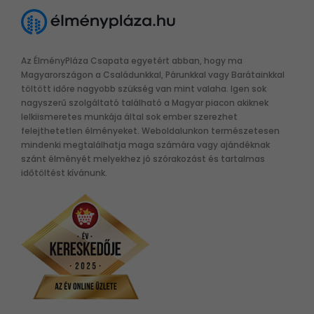
Az ÉlményPláza Csapata egyetért abban, hogy ma
Magyarországon a Családunkkal, Párunkkal vagy Barátainkkal
töltött időre nagyobb szükség van mint valaha. Igen sok
nagyszerű szolgáltató található a Magyar piacon akiknek
lelkiismeretes munkája által sok ember szerezhet
felejthetetlen élményeket. Weboldalunkon természetesen
mindenki megtalálhatja maga számára vagy ajándéknak
szánt élményét melyekhez jó szórakozást és tartalmas
időtöltést kívánunk.