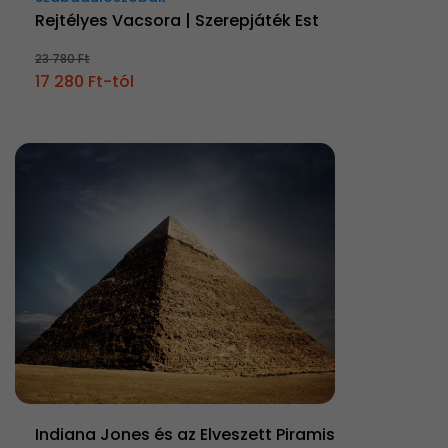
Rejtélyes Vacsora | Szerepjáték Est
23 780 Ft
17 280 Ft-tól
Indiana Jones és az Elveszett Piramis