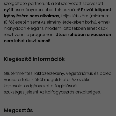
szolgáltató partnerünk által szervezett szervezett
nyílt
eseményeken lehet felhasználni!
Privát időpont
igénylésére nem alkalmas
, teljes létszám (minimum
10 fő) esetén sem! Az élmény érdekében korhű, ennek
hiányában elegáns, modern öltözékben lehet csak
részt venni a programon.
Utcai ruhában a vacsorán
nem lehet részt venni!
Kiegészítő információk
Gluténmentes, laktózérzékeny, vegetáriánus és paleo
vacsora felár nélkül megoldható. Az ezekkel
kapcsolatos igényeket a foglalásnál
szükséges jelezni. Az italfogyasztás önköltséges.
Megosztás