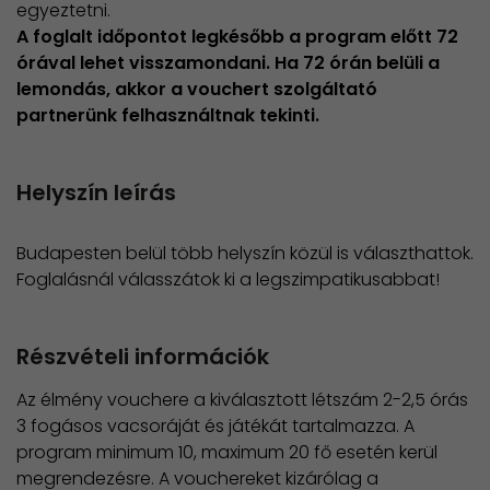
egyeztetni.
​A foglalt időpontot legkésőbb a program előtt 72
órával lehet visszamondani. Ha 72 órán belüli a
lemondás, akkor a vouchert szolgáltató
partnerünk felhasználtnak tekinti.
Helyszín leírás
Budapesten belül több helyszín közül is választhattok.
Foglalásnál válasszátok ki a legszimpatikusabbat!
Részvételi információk
Az élmény vouchere a kiválasztott létszám 2-2,5 órás
3 fogásos vacsoráját és játékát tartalmazza. A
program minimum 10, maximum 20 fő esetén kerül
megrendezésre. A vouchereket kizárólag a