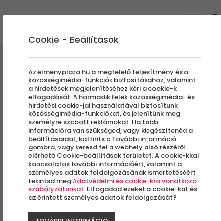
0
Cookie - Beállítások
Gasztro
Gasztronómiai Kalandok
Az elmenyplaza.hu a megfelelő teljesítmény és a
közösségimédia-funkciók biztosításához, valamint
élménycsomagok
a hirdetések megjelenítéséhez kéri a cookie-k
elfogadását. A harmadik felek közösségimédia- és
hirdetési cookie-jai használatával biztosítunk
Rejtélyes Vacsora | Logikai
közösségimédia-funkciókat, és jelenítünk meg
személyre szabott reklámokat. Ha több
Társasjáték Budapesten
információra van szükséged, vagy kiegészítenéd a
beállításaidat, kattints a További információ
gombra, vagy keresd fel a webhely alsó részéről
elérhető Cookie-beállítások területet. A cookie-kkal
Budapest
kapcsolatos további információért, valamint a
személyes adatok feldolgozásának ismertetéséért
tekintsd meg
Adatvédelmi és cookie-kra vonatkozó
szabályzatunkat
. Elfogadod ezeket a cookie-kat és
-27%
az érintett személyes adatok feldolgozását?
TOVÁBBI INFORMÁCIÓ