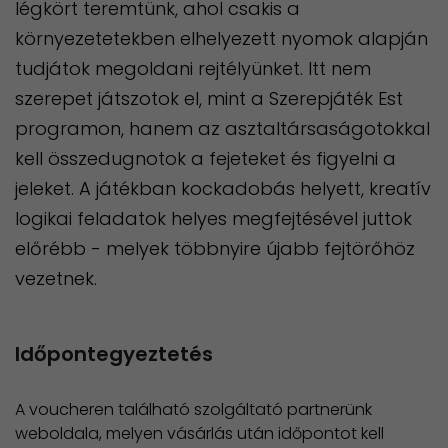
légkört teremtünk, ahol csakis a
környezetetekben elhelyezett nyomok alapján
tudjátok megoldani rejtélyünket. Itt nem
szerepet játszotok el, mint a Szerepjáték Est
programon, hanem az asztaltársaságotokkal
kell összedugnotok a fejeteket és figyelni a
jeleket. A játékban kockadobás helyett, kreatív
logikai feladatok helyes megfejtésével juttok
előrébb - melyek többnyire újabb fejtörőhöz
vezetnek.
Időpontegyeztetés
A voucheren található szolgáltató partnerünk
weboldala, melyen vásárlás után időpontot kell