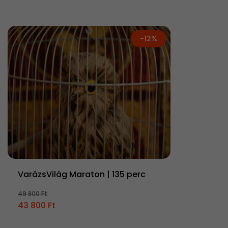
-12%
VarázsVilág Maraton | 135 perc
49 800 Ft
43 800 Ft