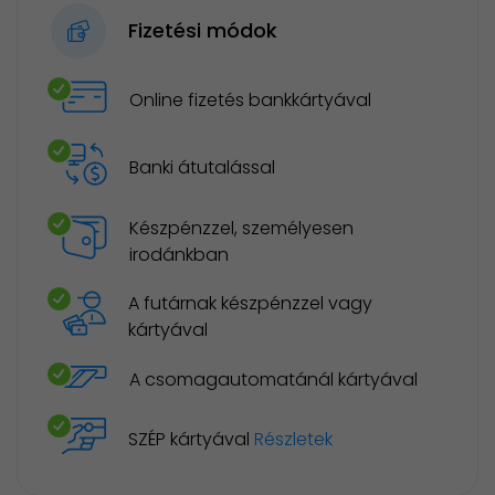
Fizetési módok
Online fizetés bankkártyával
Banki átutalással
Készpénzzel, személyesen
irodánkban
A futárnak készpénzzel vagy
kártyával
A csomagautomatánál kártyával
SZÉP kártyával
Részletek