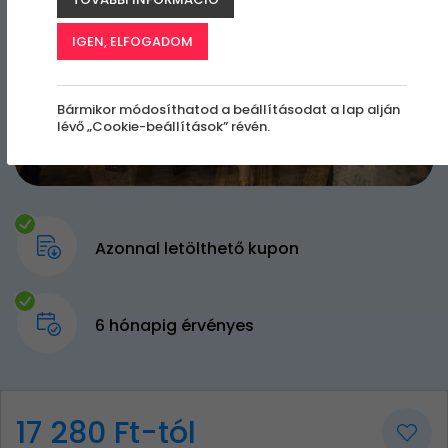
IGEN, ELFOGADOM
Bármikor módosíthatod a beállításodat a lap alján
lévő „Cookie-beállítások” révén.
Azonnal letölthető kupon
6 hónapig érvényes
17 280 Ft-tól