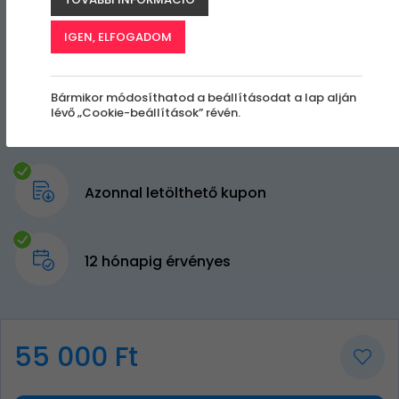
IGEN, ELFOGADOM
Bármikor módosíthatod a beállításodat a lap alján
lévő „Cookie-beállítások” révén.
Azonnal letölthető kupon
12 hónapig érvényes
55 000 Ft