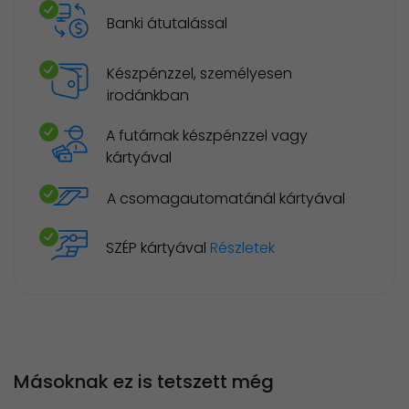
Banki átutalással
Készpénzzel, személyesen
irodánkban
A futárnak készpénzzel vagy
kártyával
A csomagautomatánál kártyával
SZÉP kártyával
Részletek
Másoknak ez is tetszett még