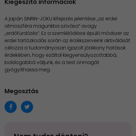
Kiegészítő információk
A japán SINRIN-JOKU kifejezés jelentése „az erdei
atmoszféra magunkba szívása” avagy
„erdőfürdőzés”. Ez a szemlélődésre épülő módszer az
erdei tartózkodás során az érzékszerveink aktiválását
célozza a tudományosan igazolt jótékony hatások
érdekében, hogy ezáltal kiegyensúlyozottabbá,
boldogabbá váljunk, és a test önmagát
gyógyíthassa meg.
Megosztás