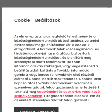
0
Cookie - Beállítások
Túrák és Kirándulások
Egyedi Élmények
Az elmenyplaza.hu a megfelelő teljesítmény és a
közösségimédia-funkciók biztosításához, valamint
a hirdetések megjelenítéséhez kéri a cookie-k
Sinrin-Joku | Erdőfürdőzés a
elfogadását. A harmadik felek közösségimédia- és
hirdetési cookie-jai használatával biztosítunk
Mátrában
közösségimédia-funkciókat, és jelenítünk meg
személyre szabott reklámokat. Ha több
információra van szükséged, vagy kiegészítenéd a
beállításaidat, kattints a További információ
Mátrafüred
gombra, vagy keresd fel a webhely alsó részéről
elérhető Cookie-beállítások területet. A cookie-kkal
kapcsolatos további információért, valamint a
személyes adatok feldolgozásának ismertetéséért
tekintsd meg
Adatvédelmi és cookie-kra vonatkozó
szabályzatunkat
. Elfogadod ezeket a cookie-kat és
az érintett személyes adatok feldolgozását?
TOVÁBBI INFORMÁCIÓ