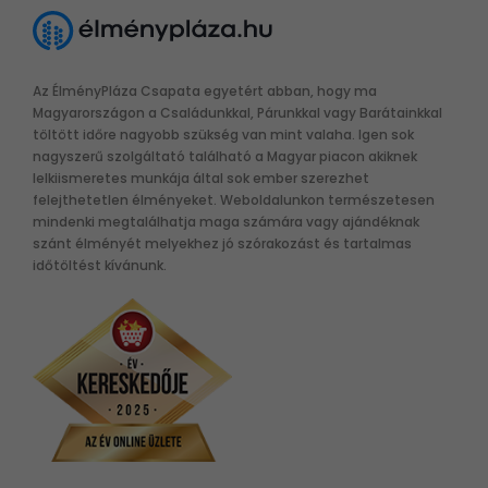
Az ÉlményPláza Csapata egyetért abban, hogy ma
Magyarországon a Családunkkal, Párunkkal vagy Barátainkkal
töltött időre nagyobb szükség van mint valaha. Igen sok
nagyszerű szolgáltató található a Magyar piacon akiknek
lelkiismeretes munkája által sok ember szerezhet
felejthetetlen élményeket. Weboldalunkon természetesen
mindenki megtalálhatja maga számára vagy ajándéknak
szánt élményét melyekhez jó szórakozást és tartalmas
időtöltést kívánunk.