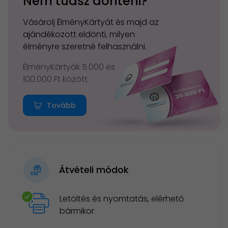
Nem tudsz dönteni?
Vásárolj ÉlményKártyát és majd az
ajándékozott eldönti, milyen
élményre szeretné felhasználni.
ÉlményKártyák 5.000 és
100.000 Ft között
Tovább
Átvételi módok
Letöltés és nyomtatás, elérhető
bármikor