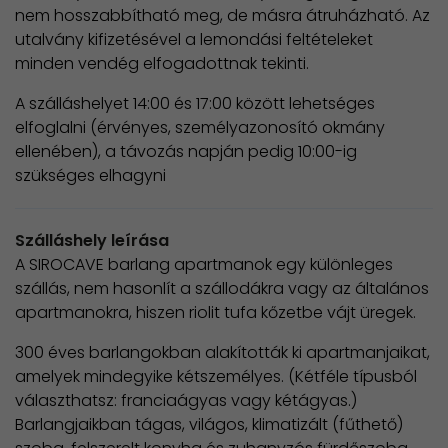
nem hosszabbítható meg, de másra átruházható. Az
utalvány kifizetésével a lemondási feltételeket
minden vendég elfogadottnak tekinti.
A szálláshelyet 14:00 és 17:00 között lehetséges
elfoglalni (érvényes, személyazonosító okmány
ellenében), a távozás napján pedig 10:00-ig
szükséges elhagyni
Szálláshely leírása
A SIROCAVE barlang apartmanok egy különleges
szállás, nem hasonlít a szállodákra vagy az általános
apartmanokra, hiszen riolit tufa kőzetbe vájt üregek.
300 éves barlangokban alakították ki apartmanjaikat,
amelyek mindegyike kétszemélyes. (Kétféle típusból
választhatsz: franciaágyas vagy kétágyas.)
Barlangjaikban tágas, világos, klimatizált (fűthető)