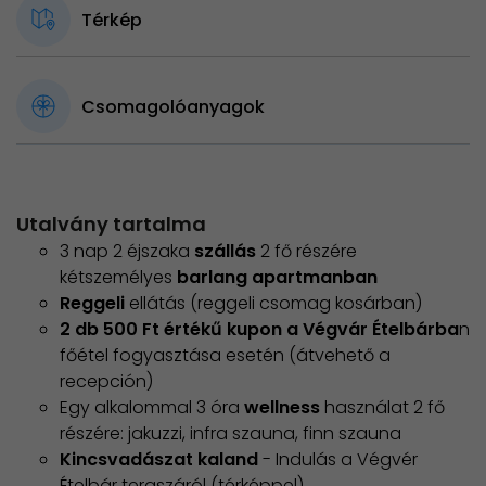
Térkép
Csomagolóanyagok
Utalvány tartalma
3 nap 2 éjszaka
szállás
2 fő részére
kétszemélyes
barlang apartmanban
Reggeli
ellátás (reggeli csomag kosárban)
2 db 500 Ft értékű kupon a Végvár Ételbárba
n
főétel fogyasztása esetén (átvehető a
recepción)
Egy alkalommal 3 óra
wellness
használat 2 fő
részére: jakuzzi, infra szauna, finn szauna
Kincsvadászat kaland
- Indulás a Végvér
Ételbár teraszáról (térképpel)