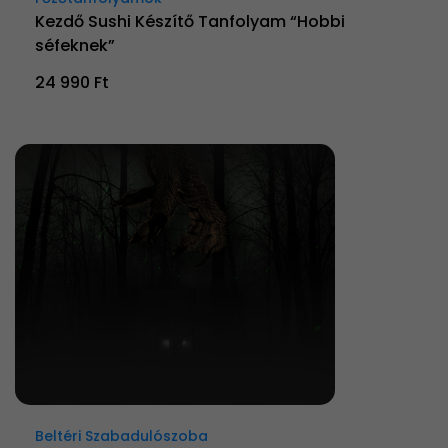
Kezdő Sushi Készítő Tanfolyam “Hobbi
séfeknek”
24 990 Ft
Beltéri Szabadulószoba