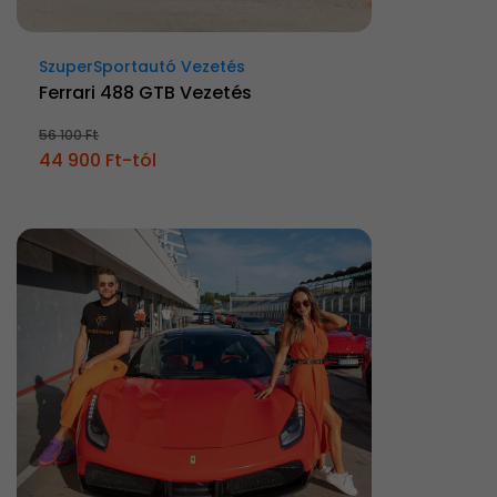
SzuperSportautó Vezetés
Ferrari 488 GTB Vezetés
56 100 Ft
44 900 Ft-tól