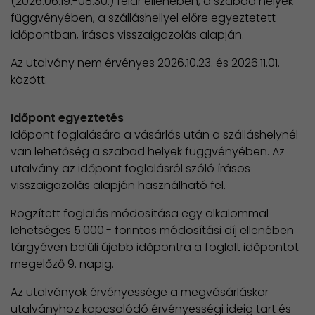
(2026.06.19.-08.30.) felár ellenében, a szabad helyek
függvényében, a szálláshellyel előre egyeztetett
időpontban, írásos visszaigazolás alapján.
Az utalvány nem érvényes 2026.10.23. és 2026.11.01.
között.
Időpont egyeztetés
Időpont foglalására a vásárlás után a szálláshelynél
van lehetőség a szabad helyek függvényében. Az
utalvány az időpont foglalásról szóló írásos
visszaigazolás alapján használható fel.
Rögzített foglalás módosítása egy alkalommal
lehetséges 5.000.- forintos módosítási díj ellenében
tárgyéven belüli újabb időpontra a foglalt időpontot
megelőző 9. napig.
Az utalványok érvényessége a megvásárláskor
utalványhoz kapcsolódó érvényességi ideig tart és