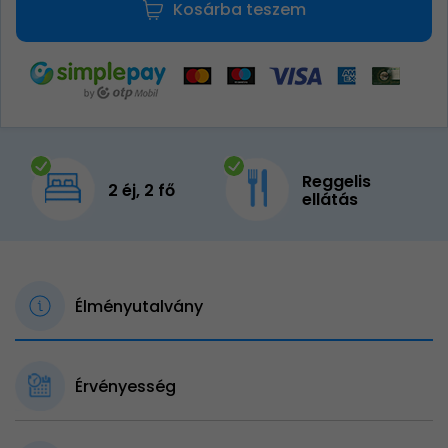
Kosárba teszem
Reggelis
2 éj, 2 fő
ellátás
Élményutalvány
Érvényesség