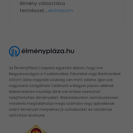
élmény választása
természet
...
elolvasom
Az ÉlményPláza Csapata egyetért abban, hogy ma
Magyarországon a Családunkkal, Párunkkal vagy Barátainkkal
töltött időre nagyobb szükség van mint valaha. Igen sok
nagyszerű szolgáltató található a Magyar piacon akiknek
lelkiismeretes munkája által sok ember szerezhet
felejthetetlen élményeket. Weboldalunkon természetesen
mindenki megtalálhatja maga számára vagy ajándéknak
szánt élményét melyekhez jó szórakozást és tartalmas
időtöltést kívánunk.