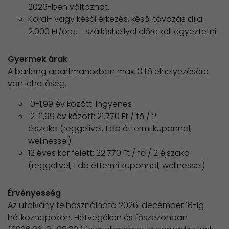
2026-ben változhat.
Korai- vagy késői érkezés, késői távozás díja:
2.000 Ft/óra. - szálláshellyel előre kell egyeztetni
Gyermek árak
A barlang apartmanokban max. 3 fő elhelyezésére
van lehetőség.
0-1,99 év között: ingyenes
2-11,99 év között: 21.770 Ft / fő / 2
éjszaka (reggelivel, 1 db éttermi kuponnal,
wellnessel)
12 éves kor felett: 22.770 Ft / fő / 2 éjszaka
(reggelivel, 1 db éttermi kuponnal, wellnessel)
Érvényesség
Az utalvány felhasználható 2026. december 18-ig
hétköznapokon. Hétvégéken és főszezonban