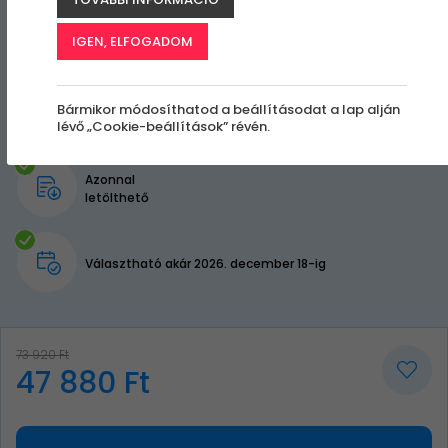
IGEN, ELFOGADOM
Bármikor módosíthatod a beállításodat a lap alján
lévő „Cookie-beállítások” révén.
Azonnal
letölthető
Választható akár 2026. december 18-ig
73 920 Ft
47 880 Ft