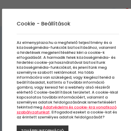
0
Cookie - Beállítások
Szállás és Wellness
Az elmenyplaza.hu a megfelelő teljesítmény és a
közösségimédia-funkciók biztosításához, valamint
a hirdetések megjelenítéséhez kéri a cookie-k
SIROCAVE Barlang Apartmanok
elfogadását. A harmadik felek közösségimédia- és
hirdetési cookie-jai használatával biztosítunk
közösségimédia-funkciókat, és jelenítünk meg
Hosszú Érvényesség
személyre szabott reklámokat. Ha több
információra van szükséged, vagy kiegészítenéd a
beállításaidat, kattints a További információ
Sirok
gombra, vagy keresd fel a webhely alsó részéről
elérhető Cookie-beállítások területet. A cookie-kkal
kapcsolatos további információért, valamint a
-35%
személyes adatok feldolgozásának ismertetéséért
tekintsd meg
Adatvédelmi és cookie-kra vonatkozó
szabályzatunkat
. Elfogadod ezeket a cookie-kat és
az érintett személyes adatok feldolgozását?
TOVÁBBI INFORMÁCIÓ