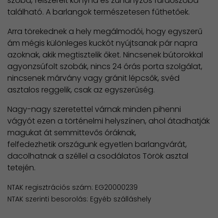
szoba, felszerelt konyha és zuhanyzós fürdőszoba
található. A barlangok természetesen fűthetőek.
Arra törekednek a hely megálmodói, hogy egyszerű
ám mégis különleges kuckót nyújtsanak pár napra
azoknak, akik megtisztelik őket. Nincsenek bútorokkal
agyonzsúfolt szobák, nincs 24 órás porta szolgálat,
nincsenek márvány vagy gránit lépcsők, svéd
asztalos reggelik, csak az egyszerűség.
Nagy-nagy szeretettel várnak minden pihenni
vágyót ezen a történelmi helyszínen, ahol átadhatják
magukat át semmittevős óráknak,
felfedezhetik országunk egyetlen barlangvárát,
dacolhatnak a széllel a csodálatos Török asztal
tetején.
NTAK regisztrációs szám: EG20000239
NTAK szerinti besorolás: Egyéb szálláshely