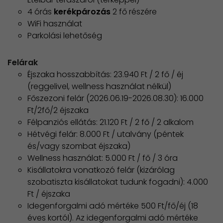
4 órás
kerékpározás
2 fő részére
WiFi használat
Parkolási lehetőség
Felárak
Éjszaka hosszabbítás: 23.940 Ft / 2 fő / éj
(reggelivel, wellness használat nélkül)
Főszezoni felár (2026.06.19-2026.08.30): 16.000
Ft/2fő/2 éjszaka
Félpanziós ellátás: 21.120 Ft / 2 fő / 2 alkalom
Hétvégi felár: 8.000 Ft / utalvány (péntek
és/vagy szombat éjszaka)
Wellness használat: 5.000 Ft / fő / 3 óra
Kisállatokra vonatkozó felár (kizárólag
szobatiszta kisállatokat tudunk fogadni): 4.000
Ft / éjszaka
Idegenforgalmi adó mértéke 500 Ft/fő/éj (18
éves kortól). Az idegenforgalmi adó mértéke