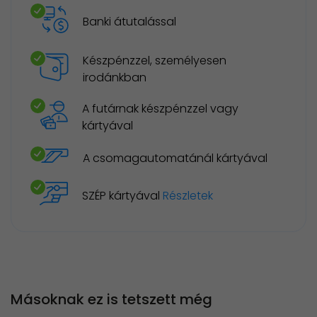
Banki átutalással
Készpénzzel, személyesen
irodánkban
A futárnak készpénzzel vagy
kártyával
A csomagautomatánál kártyával
SZÉP kártyával
Részletek
Másoknak ez is tetszett még