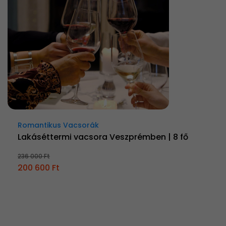
Romantikus Vacsorák
Lakáséttermi vacsora Veszprémben | 8 fő
236 000 Ft
200 600 Ft