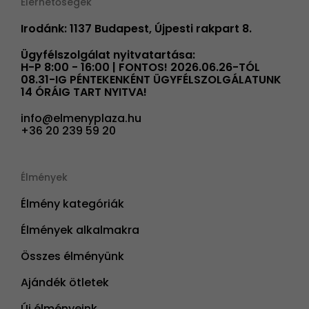
Elérhetőségek
Irodánk: 1137 Budapest, Újpesti rakpart 8.
Ügyfélszolgálat nyitvatartása:
H-P 8:00 - 16:00 | FONTOS! 2026.06.26-TÓL
08.31-IG PÉNTEKENKÉNT ÜGYFÉLSZOLGÁLATUNK
14 ÓRÁIG TART NYITVA!
info@elmenyplaza.hu
+36 20 239 59 20
Élmények
Élmény kategóriák
Élmények alkalmakra
Összes élményünk
Ajándék ötletek
Új élményeink