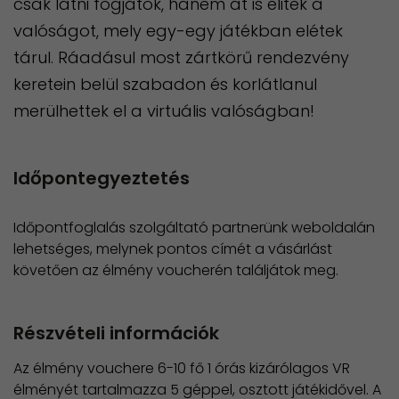
csak látni fogjátok, hanem át is élitek a
valóságot, mely egy-egy játékban elétek
tárul. Ráadásul most zártkörű rendezvény
keretein belül szabadon és korlátlanul
merülhettek el a virtuális valóságban!
Időpontegyeztetés
Időpontfoglalás szolgáltató partnerünk weboldalán
lehetséges, melynek pontos címét a vásárlást
követően az élmény voucherén találjátok meg.
Részvételi információk
Az élmény vouchere 6-10 fő 1 órás kizárólagos VR
élményét tartalmazza 5 géppel, osztott játékidővel. A