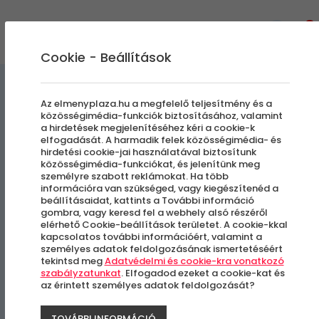
0
Cookie - Beállítások
Virtuális Valóság | Szimulátoros Élmények
Az elmenyplaza.hu a megfelelő teljesítmény és a
közösségimédia-funkciók biztosításához, valamint
a hirdetések megjelenítéséhez kéri a cookie-k
VR VIP BadChicken | 6-10 Fő
elfogadását. A harmadik felek közösségimédia- és
hirdetési cookie-jai használatával biztosítunk
közösségimédia-funkciókat, és jelenítünk meg
személyre szabott reklámokat. Ha több
Budapest, XIII. kerület
információra van szükséged, vagy kiegészítenéd a
beállításaidat, kattints a További információ
gombra, vagy keresd fel a webhely alsó részéről
elérhető Cookie-beállítások területet. A cookie-kkal
kapcsolatos további információért, valamint a
személyes adatok feldolgozásának ismertetéséért
tekintsd meg
Adatvédelmi és cookie-kra vonatkozó
szabályzatunkat
. Elfogadod ezeket a cookie-kat és
az érintett személyes adatok feldolgozását?
TOVÁBBI INFORMÁCIÓ