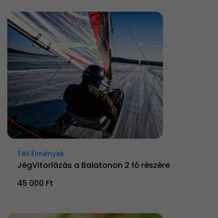
Téli Élmények
JégVitorlázás a Balatonon 2 fő részére
45 000 Ft