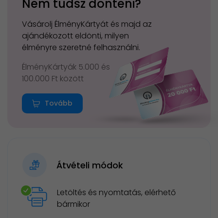
Nem tudsz dönteni?
Vásárolj ÉlményKártyát és majd az
ajándékozott eldönti, milyen
élményre szeretné felhasználni.
ÉlményKártyák 5.000 és
100.000 Ft között
Tovább
Átvételi módok
Letöltés és nyomtatás, elérhető
bármikor