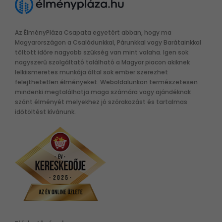
Az ÉlményPláza Csapata egyetért abban, hogy ma
Magyarországon a Családunkkal, Párunkkal vagy Barátainkkal
töltött időre nagyobb szükség van mint valaha. Igen sok
nagyszerű szolgáltató található a Magyar piacon akiknek
lelkiismeretes munkája által sok ember szerezhet
felejthetetlen élményeket. Weboldalunkon természetesen
mindenki megtalálhatja maga számára vagy ajándéknak
szánt élményét melyekhez jó szórakozást és tartalmas
időtöltést kívánunk.