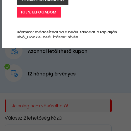
IGEN, ELFOGADOM
Bármikor módosíthatod a beállításodat a lap alján
lévő „Cookie-beállítások” révén.
Azonnal letölthető kupon
12 hónapig érvényes
Jelenleg nem vásárolható!
Válassz 2 lehetőség közül