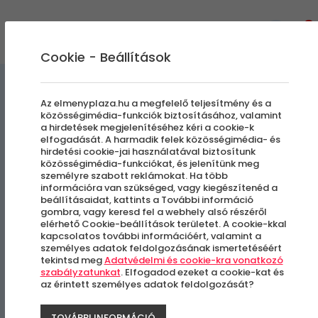
0
Cookie - Beállítások
Pólók
Élményajándék kiegészítők
Az elmenyplaza.hu a megfelelő teljesítmény és a
közösségimédia-funkciók biztosításához, valamint
a hirdetések megjelenítéséhez kéri a cookie-k
Born to drive a Subaru
elfogadását. A harmadik felek közösségimédia- és
hirdetési cookie-jai használatával biztosítunk
Impreza
közösségimédia-funkciókat, és jelenítünk meg
személyre szabott reklámokat. Ha több
információra van szükséged, vagy kiegészítenéd a
beállításaidat, kattints a További információ
gombra, vagy keresd fel a webhely alsó részéről
elérhető Cookie-beállítások területet. A cookie-kkal
kapcsolatos további információért, valamint a
személyes adatok feldolgozásának ismertetéséért
tekintsd meg
Adatvédelmi és cookie-kra vonatkozó
szabályzatunkat
. Elfogadod ezeket a cookie-kat és
az érintett személyes adatok feldolgozását?
TOVÁBBI INFORMÁCIÓ