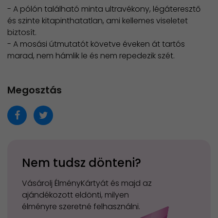
- A pólón található minta ultravékony, légáteresztő
és szinte kitapinthatatlan, ami kellemes viseletet
biztosít.
- A mosási útmutatót követve éveken át tartós
marad, nem hámlik le és nem repedezik szét.
Megosztás
Nem tudsz dönteni?
Vásárolj ÉlményKártyát és majd az
ajándékozott eldönti, milyen
élményre szeretné felhasználni.