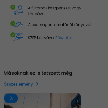
A futárnak készpénzzel vagy
kártyával
A csomagautomatánál kártyával
SZÉP kártyával
Részletek
Másoknak ez is tetszett még
Összes élmény
Új