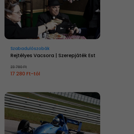
Szabadulószobák
Rejtélyes Vacsora | Szerepjáték Est
23 780 Ft
17 280 Ft-tól