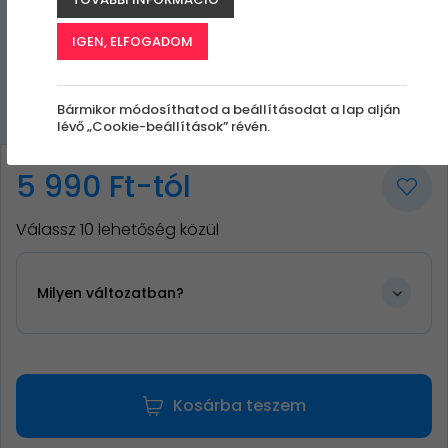
IGEN, ELFOGADOM
Bármikor módosíthatod a beállításodat a lap alján
lévő „Cookie-beállítások” révén.
5 990 Ft-tól
Válassz 10 lehetőség közül
Milyen változatban?
Kosárba teszem