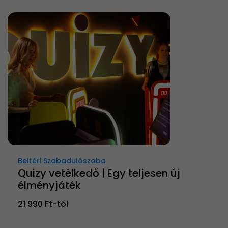
Beltéri Szabadulószoba
Quizy vetélkedő | Egy teljesen új
élményjáték
21 990 Ft-tól