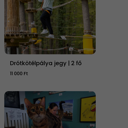
Drótkötélpálya jegy | 2 fő
11 000 Ft