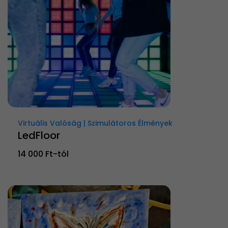
Virtuális Valóság | Szimulátoros Élmények
LedFloor
14 000 Ft-tól