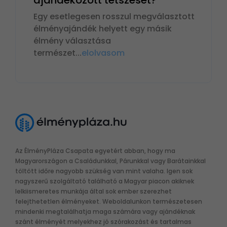
Egy esetlegesen rosszul megválasztott
élményajándék helyett egy másik
élmény választása
természet
...
elolvasom
Az ÉlményPláza Csapata egyetért abban, hogy ma
Magyarországon a Családunkkal, Párunkkal vagy Barátainkkal
töltött időre nagyobb szükség van mint valaha. Igen sok
nagyszerű szolgáltató található a Magyar piacon akiknek
lelkiismeretes munkája által sok ember szerezhet
felejthetetlen élményeket. Weboldalunkon természetesen
mindenki megtalálhatja maga számára vagy ajándéknak
szánt élményét melyekhez jó szórakozást és tartalmas