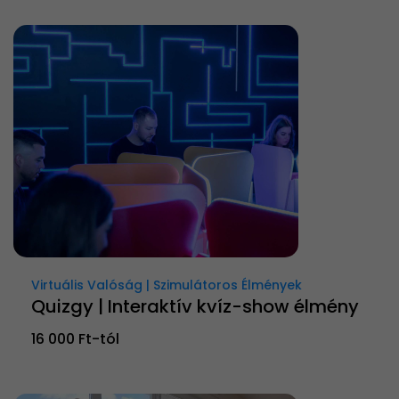
Virtuális Valóság | Szimulátoros Élmények
Quizgy | Interaktív kvíz-show élmény
16 000 Ft-tól