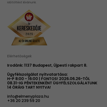
időtöltést kívánunk.
Elérhetőségek
Irodánk: 1137 Budapest, Újpesti rakpart 8.
Ügyfélszolgálat nyitvatartása:
H-P 8:00 - 16:00 | FONTOS! 2026.06.26-TÓL
08.31-IG PÉNTEKENKÉNT ÜGYFÉLSZOLGÁLATUNK
14 ÓRÁIG TART NYITVA!
info@elmenyplaza.hu
+36 20 239 59 20