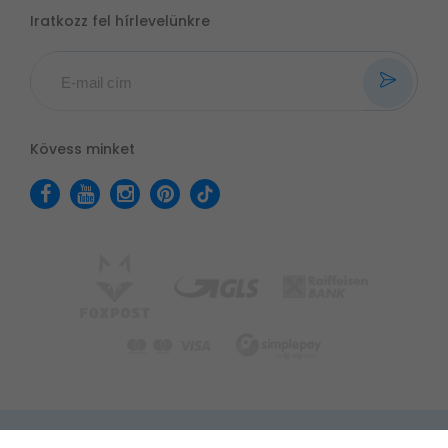
Iratkozz fel hírlevelünkre
Kövess minket