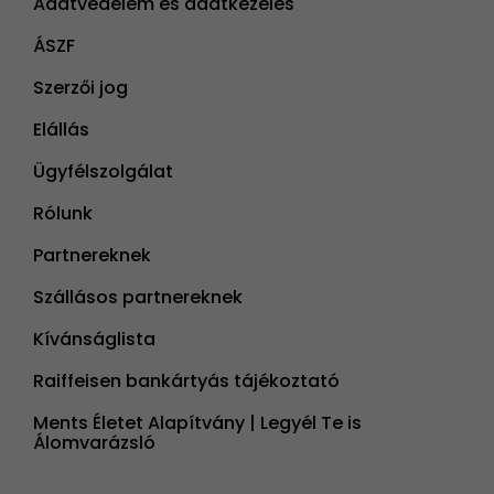
Adatvédelem és adatkezelés
ÁSZF
Szerzői jog
Elállás
Ügyfélszolgálat
Rólunk
Partnereknek
Szállásos partnereknek
Kívánságlista
Raiffeisen bankártyás tájékoztató
Ments Életet Alapítvány | Legyél Te is
Álomvarázsló