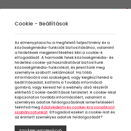
0
Cookie - Beállítások
Egyedi Élmények
Kiállítások | Múzeumok |
Az elmenyplaza.hu a megfelelő teljesítmény és a
ÉlményKözpontok
közösségimédia-funkciók biztosításához, valamint
a hirdetések megjelenítéséhez kéri a cookie-k
Egyedi és felejthetetlen kiállítások, múzeumok
elfogadását. A harmadik felek közösségimédia- és
hirdetési cookie-jai használatával biztosítunk
és élményközpontok várnak ebben az
közösségimédia-funkciókat, és jelenítünk meg
élménykategóriában. Születésnapra,
személyre szabott reklámokat. Ha több
évfordulóra vagy esetleg egy hétvégi
információra van szükséged, vagy kiegészítenéd a
beállításaidat, kattints a További információ
kikapcsolóshoz keresel programot? Jó helyen
gombra, vagy keresd fel a webhely alsó részéről
jársz.
elérhető Cookie-beállítások területet. A cookie-kkal
kapcsolatos további információért, valamint a
személyes adatok feldolgozásának ismertetéséért
tekintsd meg
Adatvédelmi és cookie-kra vonatkozó
Szűrők beállítása
szabályzatunkat
. Elfogadod ezeket a cookie-kat és
az érintett személyes adatok feldolgozását?
TOVÁBBI INFORMÁCIÓ