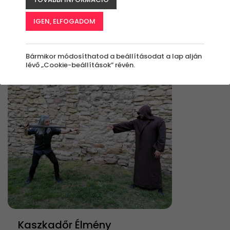
IGEN, ELFOGADOM
Élmények
Rendezés:
Bármikor módosíthatod a beállításodat a lap alján
lévő „Cookie-beállítások” révén.
Kaszkadőr Élmény