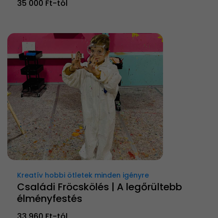
35 000 Ft-tól
Kreatív hobbi ötletek minden igényre
Családi Fröcskölés | A legőrültebb
élményfestés
33 960 Ft-tól