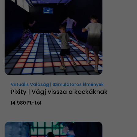
Virtuális Valóság | Szimulátoros Élmények
Pixity | Vágj vissza a kockáknak
14 980 Ft-tól