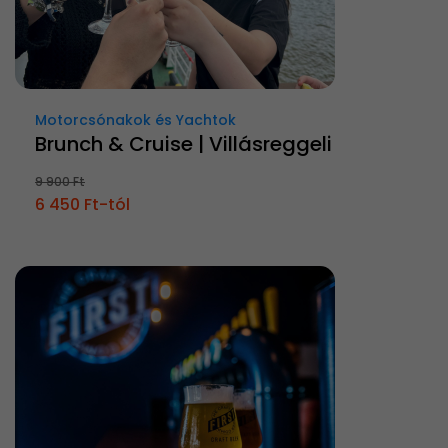
Motorcsónakok és Yachtok
Brunch & Cruise | Villásreggeli
9 900 Ft
6 450 Ft-tól