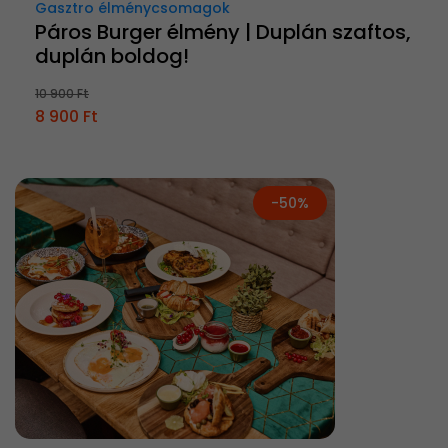
Gasztro élménycsomagok
Páros Burger élmény | Duplán szaftos,
duplán boldog!
10 900 Ft
8 900 Ft
-50%