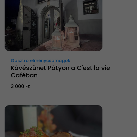
Gasztro élménycsomagok
Kávészünet Pátyon a C'est la vie
Caféban
3 000 Ft