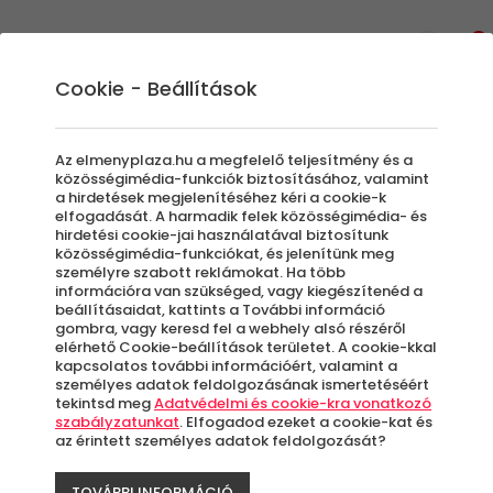
0
Cookie - Beállítások
Gasztro élménycsomagok
Az elmenyplaza.hu a megfelelő teljesítmény és a
Olyan élményt keresel, ami a finomságokról
közösségimédia-funkciók biztosításához, valamint
a hirdetések megjelenítéséhez kéri a cookie-k
szól? Egy igazán romantikus vacsorával
elfogadását. A harmadik felek közösségimédia- és
lepnél meg valakit? Akkor ezt az
hirdetési cookie-jai használatával biztosítunk
közösségimédia-funkciókat, és jelenítünk meg
élménykategóriát kétségkívül Neked találták
személyre szabott reklámokat. Ha több
ki, olvass tovább!
információra van szükséged, vagy kiegészítenéd a
Sok ember számára egy gasztronómiai
beállításaidat, kattints a További információ
gombra, vagy keresd fel a webhely alsó részéről
élményajándék jelenti a legnagyobb örömöt
elérhető Cookie-beállítások területet. A cookie-kkal
egy jeles alkalomra. Felfedezhetsz új ízeket,
kapcsolatos további információért, valamint a
személyes adatok feldolgozásának ismertetéséért
vagy megismerheted új fényben a
tekintsd meg
Adatvédelmi és cookie-kra vonatkozó
kedvenceid. Az ÉlményPláza gasztro
szabályzatunkat
. Elfogadod ezeket a cookie-kat és
ajándékcsomagjai a sörfőzéstől a
az érintett személyes adatok feldolgozását?
csokoládékészítésig sok műfajt átfognak, és
TOVÁBBI INFORMÁCIÓ