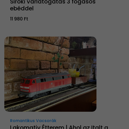
Siroki várlátogatás 3 fogásos
ebéddel
11 980 Ft
Romantikus Vacsorák
Lakomativ Étterem | Ahol az Italt a