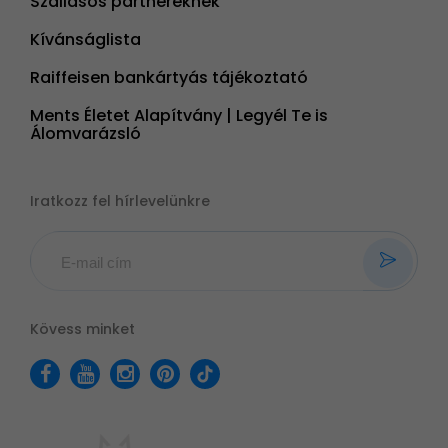
Szállásos partnereknek
Kívánságlista
Raiffeisen bankártyás tájékoztató
Ments Életet Alapítvány | Legyél Te is
Álomvarázsló
Iratkozz fel hírlevelünkre
Kövess minket