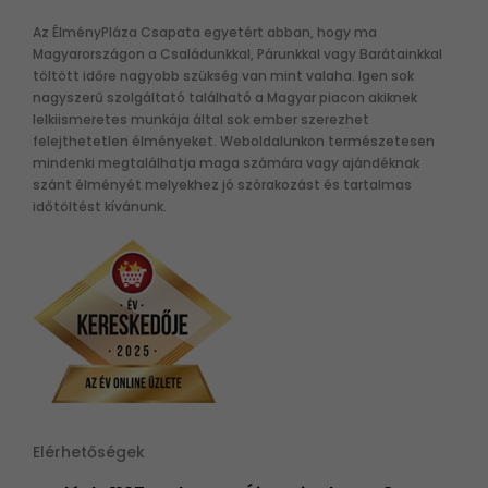
Az ÉlményPláza Csapata egyetért abban, hogy ma
Magyarországon a Családunkkal, Párunkkal vagy Barátainkkal
töltött időre nagyobb szükség van mint valaha. Igen sok
nagyszerű szolgáltató található a Magyar piacon akiknek
lelkiismeretes munkája által sok ember szerezhet
felejthetetlen élményeket. Weboldalunkon természetesen
mindenki megtalálhatja maga számára vagy ajándéknak
szánt élményét melyekhez jó szórakozást és tartalmas
időtöltést kívánunk.
Elérhetőségek