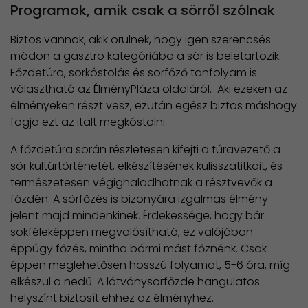
Programok, amik csak a sörről szólnak
Biztos vannak, akik örülnek, hogy igen szerencsés
módon a gasztro kategóriába a sör is beletartozik.
Főzdetúra, sörkóstolás és sörfőző tanfolyam is
választható az ÉlményPláza oldaláról. Aki ezeken az
élményeken részt vesz, ezután egész biztos máshogy
fogja ezt az italt megkóstolni.
A főzdetúra során részletesen kifejti a túravezető a
sör kultúrtörténetét, elkészítésének kulisszatitkait, és
természetesen végighaladhatnak a résztvevők a
főzdén. A sörfőzés is bizonyára izgalmas élmény
jelent majd mindenkinek. Érdekessége, hogy bár
sokféleképpen megvalósítható, ez valójában
éppúgy főzés, mintha bármi mást főznénk. Csak
éppen meglehetősen hosszú folyamat, 5-6 óra, míg
elkészül a nedű. A látványsörfőzde hangulatos
helyszínt biztosít ehhez az élményhez.