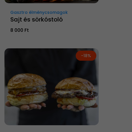
Gasztro élménycsomagok
Sajt és sörkóstoló
8 000 Ft
-18%