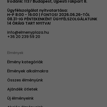
Irodánk: 1137 Budapest, Újpesti rakpart 8.
Ügyfélszolgálat nyitvatartása:
H-P 8:00 - 16:00 | FONTOS! 2026.06.26-TÓL
08.31-IG PÉNTEKENKÉNT ÜGYFÉLSZOLGÁLATUNK
14 ÓRÁIG TART NYITVA!
info@elmenyplaza.hu
+36 20 239 59 20
Élmények
Élmény kategóriák
Élmények alkalmakra
Összes élményünk
Ajándék ötletek
Új élményeink