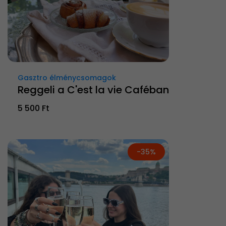
Gasztro élménycsomagok
Reggeli a C'est la vie Caféban
5 500 Ft
-35%