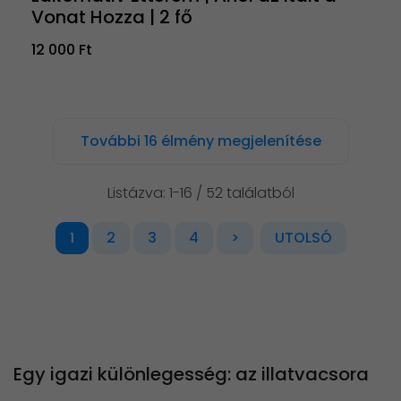
Vonat Hozza | 2 fő
12 000 Ft
További 16 élmény megjelenítése
Listázva: 1-16 / 52 találatból
2
3
4
>
UTOLSÓ
1
Egy igazi különlegesség: az illatvacsora