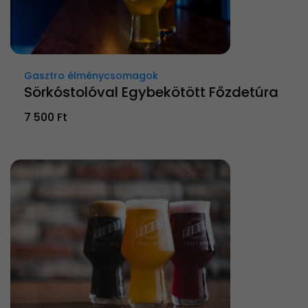
Gasztro élménycsomagok
Sörkóstolóval Egybekötött Főzdetúra
7 500 Ft