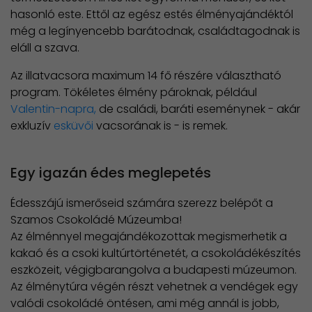
hasonló este. Ettől az egész estés élményajándéktól
még a legínyencebb barátodnak, családtagodnak is
eláll a szava.
Az illatvacsora maximum 14 fő részére választható
program. Tökéletes élmény pároknak, például
Valentin-napra,
de családi, baráti eseménynek - akár
exkluzív
esküvői
vacsorának is - is remek.
Egy igazán édes meglepetés
Édesszájú ismerőseid számára szerezz belépőt a
Szamos Csokoládé Múzeumba!
Az élménnyel megajándékozottak megismerhetik a
kakaó és a csoki kultúrtörténetét, a csokoládékészítés
eszközeit, végigbarangolva a budapesti múzeumon.
Az élménytúra végén részt vehetnek a vendégek egy
valódi csokoládé öntésen, ami még annál is jobb,