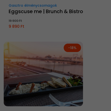
Gasztro élménycsomagok
Eggscuse me | Brunch & Bistro
19 900 Ft
9 890 Ft
-18%