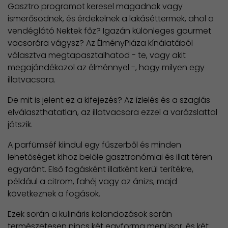
Gasztro programot keresel magadnak vagy
ismerősödnek, és érdekelnek a lakáséttermek, ahol a
vendéglátó Nektek főz? Igazán különleges gourmet
vacsorára vágysz? Az ÉlményPláza kínálatából
választva megtapasztalhatod - te, vagy akit
megajándékozol az élménnyel -, hogy milyen egy
illatvacsora.
De mit is jelent ez a kifejezés? Az ízlelés és a szaglás
elválaszthatatlan, az illatvacsora ezzel a varázslattal
játszik.
A parfümséf kiindul egy fűszerből és minden
lehetőséget kihoz belőle gasztronómiai és illat téren
egyaránt. Első fogásként illatként kerül terítékre,
például a citrom, fahéj vagy az ánizs, majd
következnek a fogások.
Ezek során a kulináris kalandozások során
természetesen nincs két egyforma menüsor, és két