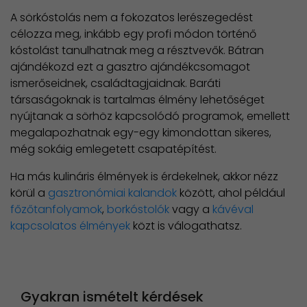
A sörkóstolás nem a fokozatos lerészegedést
célozza meg, inkább egy profi módon történő
kóstolást tanulhatnak meg a résztvevők. Bátran
ajándékozd ezt a gasztro ajándékcsomagot
ismerőseidnek, családtagjaidnak. Baráti
társaságoknak is tartalmas élmény lehetőséget
nyújtanak a sörhöz kapcsolódó programok, emellett
megalapozhatnak egy-egy kimondottan sikeres,
még sokáig emlegetett csapatépítést.
Ha más kulináris élmények is érdekelnek, akkor nézz
körül a
gasztronómiai kalandok
között, ahol például
főzőtanfolyamok
,
borkóstolók
vagy a
kávéval
kapcsolatos élmények
közt is válogathatsz.
Gyakran ismételt kérdések