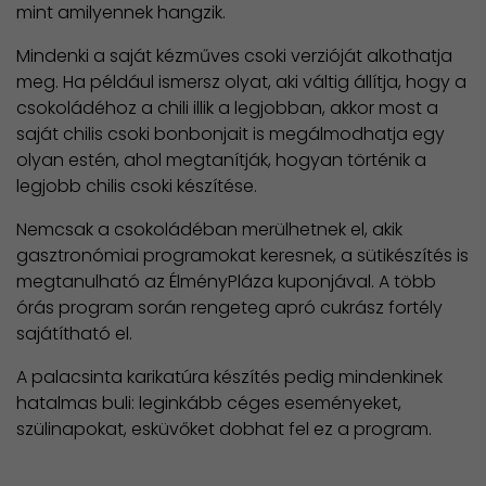
mint amilyennek hangzik.
Mindenki a saját kézműves csoki verzióját alkothatja
meg. Ha például ismersz olyat, aki váltig állítja, hogy a
csokoládéhoz a chili illik a legjobban, akkor most a
saját chilis csoki bonbonjait is megálmodhatja egy
olyan estén, ahol megtanítják, hogyan történik a
legjobb chilis csoki készítése.
Nemcsak a csokoládéban merülhetnek el, akik
gasztronómiai programokat keresnek, a sütikészítés is
megtanulható az ÉlményPláza kuponjával. A több
órás program során rengeteg apró cukrász fortély
sajátítható el.
A palacsinta karikatúra készítés pedig mindenkinek
hatalmas buli: leginkább céges eseményeket,
szülinapokat, esküvőket dobhat fel ez a program.