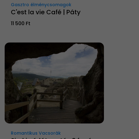
Gasztro élménycsomagok
C'est la vie Café | Páty
11 500 Ft
Romantikus Vacsorák