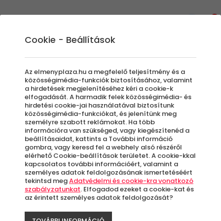
0
Cookie - Beállítások
Élmények
Az elmenyplaza.hu a megfelelő teljesítmény és a
közösségimédia-funkciók biztosításához, valamint
a hirdetések megjelenítéséhez kéri a cookie-k
elfogadását. A harmadik felek közösségimédia- és
Szűrők beállítása
hirdetési cookie-jai használatával biztosítunk
közösségimédia-funkciókat, és jelenítünk meg
személyre szabott reklámokat. Ha több
információra van szükséged, vagy kiegészítenéd a
beállításaidat, kattints a További információ
gombra, vagy keresd fel a webhely alsó részéről
elérhető Cookie-beállítások területet. A cookie-kkal
Élmények
kapcsolatos további információért, valamint a
személyes adatok feldolgozásának ismertetéséért
tekintsd meg
Adatvédelmi és cookie-kra vonatkozó
Rendezés:
szabályzatunkat
. Elfogadod ezeket a cookie-kat és
az érintett személyes adatok feldolgozását?
TOVÁBBI INFORMÁCIÓ