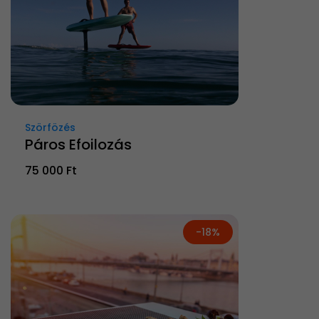
Szörfözés
Páros Efoilozás
75 000 Ft
-18%