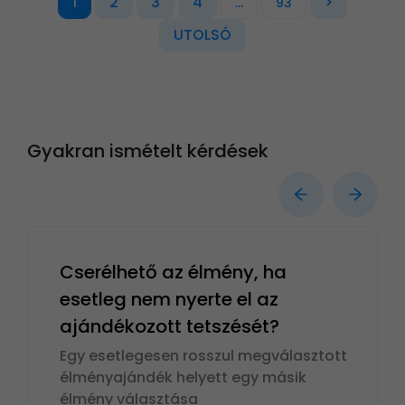
2
3
4
>
1
...
93
UTOLSÓ
Gyakran ismételt kérdések
Cserélhető az élmény, ha
esetleg nem nyerte el az
ajándékozott tetszését?
Egy esetlegesen rosszul megválasztott
élményajándék helyett egy másik
élmény választása