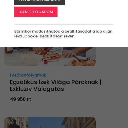
IGEN, ELFOGADOM
Bármikor módosíthatod a beállításodat a lap alján
lévő „Cookie-beállítások” révén.
Főzőtanfolyamok
Egzotikus Ízek Világa Pároknak |
Exkluzív Válogatás
49 950 Ft