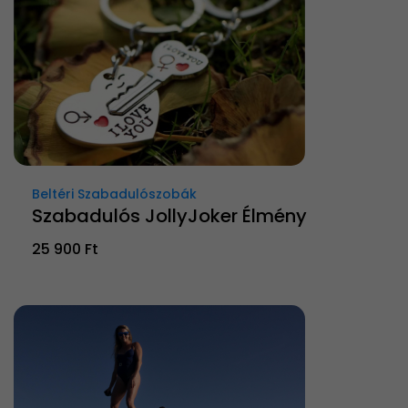
Beltéri Szabadulószobák
Szabadulós JollyJoker Élmény
25 900 Ft