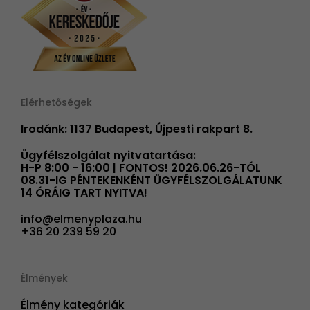
Elérhetőségek
Irodánk: 1137 Budapest, Újpesti rakpart 8.
Ügyfélszolgálat nyitvatartása:
H-P 8:00 - 16:00 | FONTOS! 2026.06.26-TÓL
08.31-IG PÉNTEKENKÉNT ÜGYFÉLSZOLGÁLATUNK
14 ÓRÁIG TART NYITVA!
info@elmenyplaza.hu
+36 20 239 59 20
Élmények
Élmény kategóriák