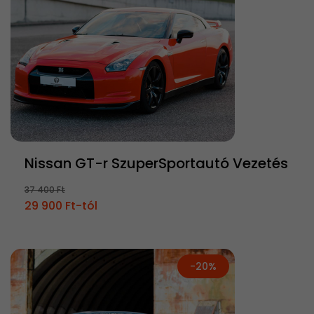
Nissan GT-r SzuperSportautó Vezetés
37 400 Ft
29 900 Ft-tól
-20%