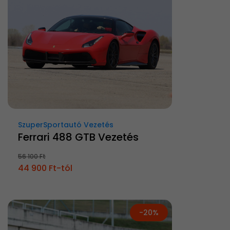
SzuperSportautó Vezetés
Ferrari 488 GTB Vezetés
56 100 Ft
44 900 Ft-tól
-20%