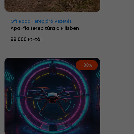
Off Road Terepjáró Vezetés
Apa-fia terep túra a Pilisben
99 000 Ft-tól
-38%