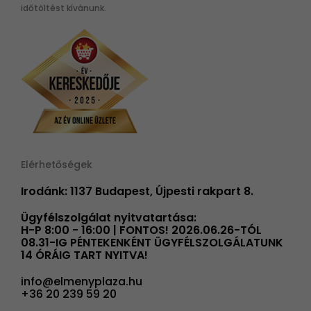
időtöltést kívánunk.
Elérhetőségek
Irodánk: 1137 Budapest, Újpesti rakpart 8.
Ügyfélszolgálat nyitvatartása:
H-P 8:00 - 16:00 | FONTOS! 2026.06.26-TÓL
08.31-IG PÉNTEKENKÉNT ÜGYFÉLSZOLGÁLATUNK
14 ÓRÁIG TART NYITVA!
info@elmenyplaza.hu
+36 20 239 59 20