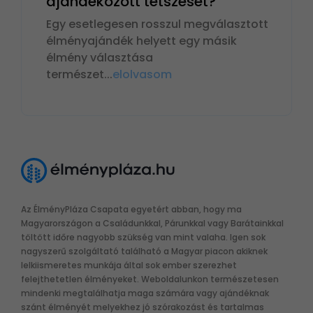
ajándékozott tetszését?
Egy esetlegesen rosszul megválasztott
élményajándék helyett egy másik
élmény választása
természet
...
elolvasom
Az ÉlményPláza Csapata egyetért abban, hogy ma
Magyarországon a Családunkkal, Párunkkal vagy Barátainkkal
töltött időre nagyobb szükség van mint valaha. Igen sok
nagyszerű szolgáltató található a Magyar piacon akiknek
lelkiismeretes munkája által sok ember szerezhet
felejthetetlen élményeket. Weboldalunkon természetesen
mindenki megtalálhatja maga számára vagy ajándéknak
szánt élményét melyekhez jó szórakozást és tartalmas