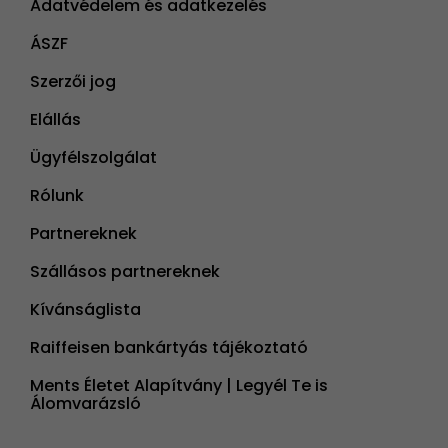
Adatvédelem és adatkezelés
ÁSZF
Szerzői jog
Elállás
Ügyfélszolgálat
Rólunk
Partnereknek
Szállásos partnereknek
Kívánságlista
Raiffeisen bankártyás tájékoztató
Ments Életet Alapítvány | Legyél Te is
Álomvarázsló