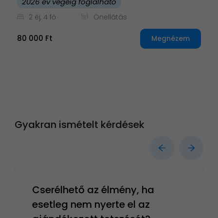
2026 év végéig foglalható
2 éj, 4 fő
Önellátás
80 000 Ft
Megnézem
Gyakran ismételt kérdések
Cserélhető az élmény, ha
esetleg nem nyerte el az