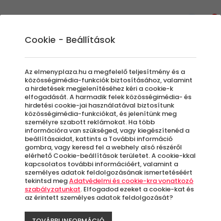
0
Cookie - Beállítások
404 - A keresett oldal nem
Az elmenyplaza.hu a megfelelő teljesítmény és a
található!
közösségimédia-funkciók biztosításához, valamint
a hirdetések megjelenítéséhez kéri a cookie-k
elfogadását. A harmadik felek közösségimédia- és
hirdetési cookie-jai használatával biztosítunk
közösségimédia-funkciókat, és jelenítünk meg
személyre szabott reklámokat. Ha több
információra van szükséged, vagy kiegészítenéd a
A keresett oldal sajnos nem található!
beállításaidat, kattints a További információ
Kérlek, tekintsd meg kiemelt
gombra, vagy keresd fel a webhely alsó részéről
elérhető Cookie-beállítások területet. A cookie-kkal
ajánlatainkat!
kapcsolatos további információért, valamint a
személyes adatok feldolgozásának ismertetéséért
tekintsd meg
Adatvédelmi és cookie-kra vonatkozó
szabályzatunkat
. Elfogadod ezeket a cookie-kat és
-60%
az érintett személyes adatok feldolgozását?
TOVÁBBI INFORMÁCIÓ