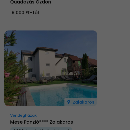
Quadozás Ózdon
19 000 Ft-tól
Zalakaros
Vendégházak
Mese Panzió**** Zalakaros