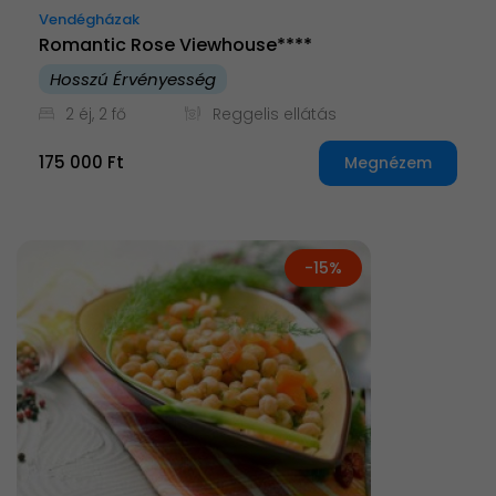
Vendégházak
Romantic Rose Viewhouse****
Hosszú Érvényesség
2 éj, 2 fő
Reggelis ellátás
175 000 Ft
Megnézem
-15%