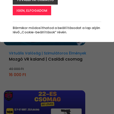
IGEN, ELFOGADOM
Bármikor módosíthatod a beállításodat a lap alján
lévő „Cookie-beállítások” révén.
Virtuális Valóság | Szimulátoros Élmények
Mozgó VR kaland | Családi csomag
40 000 Ft
16 000 Ft