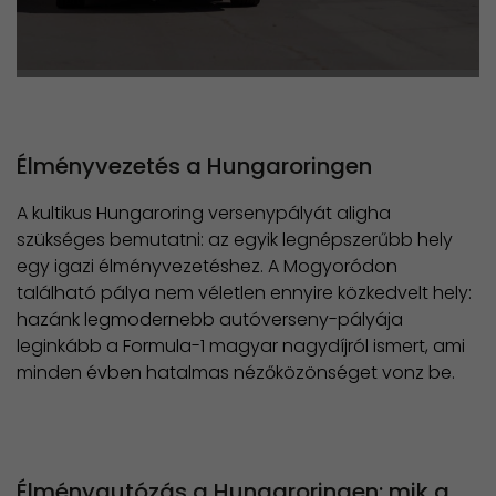
Élményvezetés a Hungaroringen
A kultikus Hungaroring versenypályát aligha
szükséges bemutatni: az egyik legnépszerűbb hely
egy igazi élményvezetéshez. A Mogyoródon
található pálya nem véletlen ennyire közkedvelt hely:
hazánk legmodernebb autóverseny-pályája
leginkább a Formula-1 magyar nagydíjról ismert, ami
minden évben hatalmas nézőközönséget vonz be.
Élményautózás a Hungaroringen: mik a