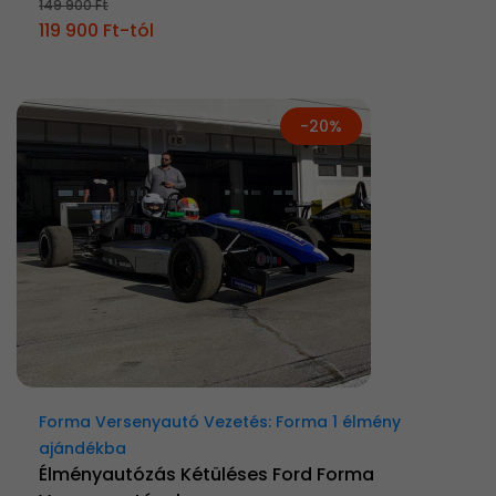
149 900 Ft
119 900 Ft-tól
-20%
Forma Versenyautó Vezetés: Forma 1 élmény
ajándékba
Élményautózás Kétüléses Ford Forma