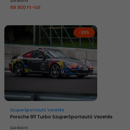
124 900 Ft
99 900 Ft-tól
-20%
SzuperSportautó Vezetés
Porsche 911 Turbo SzuperSportautó Vezetés
124 900 Ft