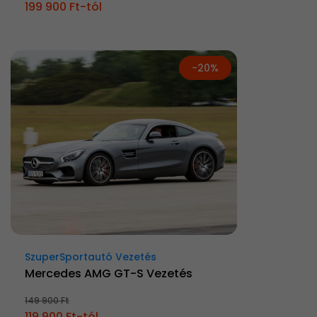
199 900 Ft-tól
-20%
SzuperSportautó Vezetés
Mercedes AMG GT-S Vezetés
149 900 Ft
119 900 Ft-tól