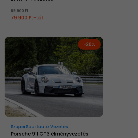
99 900 Ft
79 900 Ft-tól
-20%
SzuperSportautó Vezetés
Porsche 911 GT3 élményvezetés