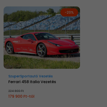
-20%
SzuperSportautó Vezetés
Ferrari 458 Italia Vezetés
224 900 Ft
179 900 Ft-tól