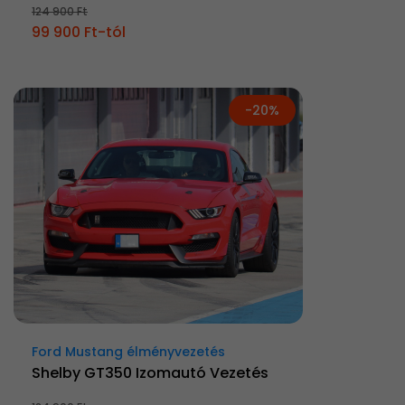
124 900 Ft
99 900 Ft-tól
-20%
Ford Mustang élményvezetés
Shelby GT350 Izomautó Vezetés