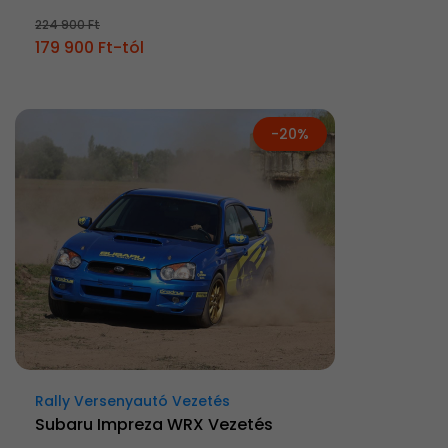
224 900 Ft
179 900 Ft-tól
-20%
Rally Versenyautó Vezetés
Subaru Impreza WRX Vezetés