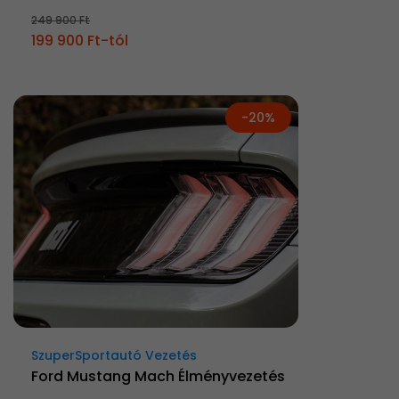
249 900 Ft
199 900 Ft-tól
-20%
SzuperSportautó Vezetés
Ford Mustang Mach Élményvezetés