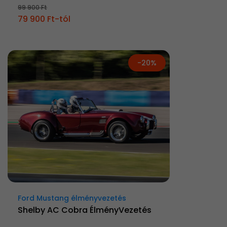
99 900 Ft
79 900 Ft-tól
-20%
Ford Mustang élményvezetés
Shelby AC Cobra ÉlményVezetés