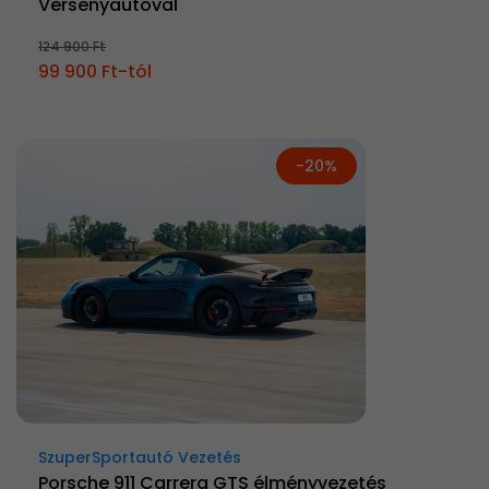
Versenyautóval
124 900 Ft
99 900 Ft-tól
-20%
SzuperSportautó Vezetés
Porsche 911 Carrera GTS élményvezetés