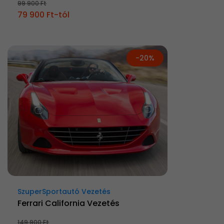
99 900 Ft
79 900 Ft-tól
-20%
SzuperSportautó Vezetés
Ferrari California Vezetés
149 900 Ft