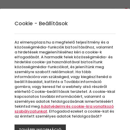
0
Cookie - Beállítások
Autóink a Hungaroring pályán
Az elmenyplaza.hu a megfelelő teljesítmény és a
közösségimédia-funkciók biztosításához, valamint
a hirdetések megjelenítéséhez kéri a cookie-k
-20%
elfogadását. A harmadik felek közösségimédia- és
hirdetési cookie-jai használatával biztosítunk
közösségimédia-funkciókat, és jelenítünk meg
személyre szabott reklámokat. Ha több
információra van szükséged, vagy kiegészítenéd a
beállításaidat, kattints a További információ
gombra, vagy keresd fel a webhely alsó részéről
elérhető Cookie-beállítások területet. A cookie-kkal
kapcsolatos további információért, valamint a
személyes adatok feldolgozásának ismertetéséért
tekintsd meg
Adatvédelmi és cookie-kra vonatkozó
szabályzatunkat
. Elfogadod ezeket a cookie-kat és
az érintett személyes adatok feldolgozását?
TOVÁBBI INFORMÁCIÓ