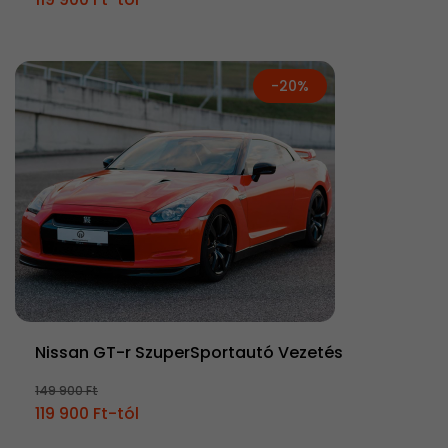
-20%
Nissan GT-r SzuperSportautó Vezetés
149 900 Ft
119 900 Ft-tól