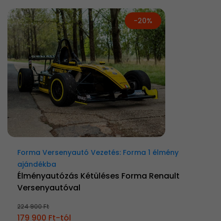
-20%
Forma Versenyautó Vezetés: Forma 1 élmény
ajándékba
Élményautózás Kétüléses Forma Renault
Versenyautóval
224 900 Ft
179 900 Ft-tól