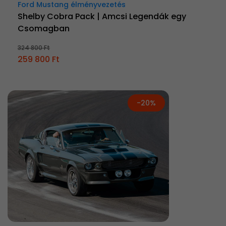
Ford Mustang élményvezetés
Shelby Cobra Pack | Amcsi Legendák egy
Csomagban
324 800 Ft
259 800 Ft
-20%