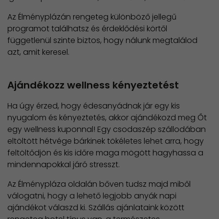
Az Élményplázán rengeteg különböző jellegű
programot találhatsz és érdeklődési körtől
függetlenül szinte biztos, hogy nálunk megtalálod
azt, amit keresel.
Ajándékozz wellness kényeztetést
Ha úgy érzed, hogy édesanyádnak jár egy kis
nyugalom és kényeztetés, akkor ajándékozd meg Őt
egy wellness kuponnal! Egy csodaszép szállodában
eltöltött hétvége bárkinek tökéletes lehet arra, hogy
feltöltődjön és kis időre maga mögött hagyhassa a
mindennapokkal járó stresszt.
Az Élménypláza oldalán bőven tudsz majd miből
válogatni, hogy a lehető legjobb anyák napi
ajándékot válaszd ki. Szállás ajánlataink között