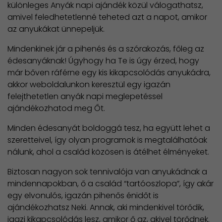
különleges Anyák napi ajándék közül válogathatsz,
amivel feledhetetlenné teheted azt a napot, amikor
az anyukákat ünnepeljük.
Mindenkinek jár a pihenés és a szórakozás, főleg az
édesanyáknak! Úgyhogy ha Te is úgy érzed, hogy
már bőven ráférne egy kis kikapcsolódás anyukádra,
akkor weboldalunkon keresztül egy igazán
felejthetetlen anyák napi meglepetéssel
ajándékozhatod meg Őt.
Minden édesanyát boldoggá tesz, ha együtt lehet a
szeretteivel, így olyan programok is megtalálhatóak
nálunk, ahol a család közösen is átélhet élményeket.
Biztosan nagyon sok tennivalója van anyukádnak a
mindennapokban, ő a család “tartóoszlopa”, így akár
egy elvonulós, igazán pihenős énidőt is
ajándékozhatsz Neki. Annak, aki mindenkivel törődik,
igazi kikapcsolódás lesz, amikor ő az, akivel törődnek.