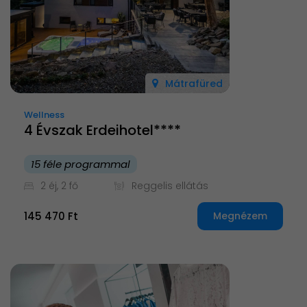
Mátrafüred
Wellness
4 Évszak Erdeihotel****
15 féle programmal
2 éj, 2 fő
Reggelis ellátás
145 470 Ft
Megnézem