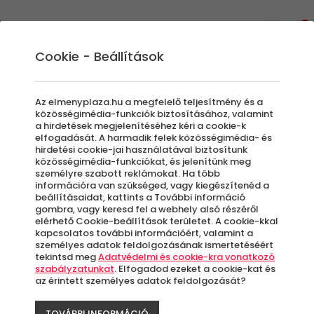
0
Cookie - Beállítások
Anyák napi ajándékok
Az elmenyplaza.hu a megfelelő teljesítmény és a
közösségimédia-funkciók biztosításához, valamint
Meglepnéd édesanyád egy kreatív
a hirdetések megjelenítéséhez kéri a cookie-k
elfogadását. A harmadik felek közösségimédia- és
élményajándékkal? Az Élménypláza oldalán
hirdetési cookie-jai használatával biztosítunk
elképesztően sok kupont gyűjtöttünk össze,
közösségimédia-funkciókat, és jelenítünk meg
személyre szabott reklámokat. Ha több
hogy megkönnyítsük a dolgod. Ilyen
információra van szükséged, vagy kiegészítenéd a
választék mellett biztosan találsz majd
beállításaidat, kattints a További információ
olyan meglepetést Anyák napjára, amellyel
gombra, vagy keresd fel a webhely alsó részéről
elérhető Cookie-beállítások területet. A cookie-kkal
mosolyt varázsolhatsz anyukád arcára.
kapcsolatos további információért, valamint a
Tekintsd meg az egyedi Anyák napi
személyes adatok feldolgozásának ismertetéséért
tekintsd meg
Adatvédelmi és cookie-kra vonatkozó
ajándékokat és szerezz felhőtlen örömet!
szabályzatunkat
. Elfogadod ezeket a cookie-kat és
az érintett személyes adatok feldolgozását?
TOVÁBBI INFORMÁCIÓ