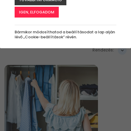
Szűrők beállítása
IGEN, ELFOGADOM
Bármikor módosíthatod a beállításodat a lap alján
Élmények
lévő „Cookie-beállítások” révén.
Rendezés: