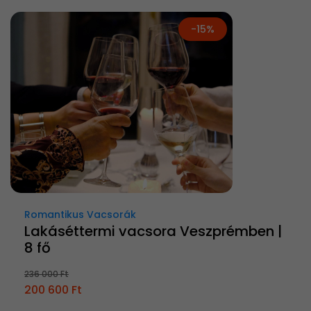
-15%
Romantikus Vacsorák
Lakáséttermi vacsora Veszprémben |
8 fő
236 000 Ft
200 600 Ft