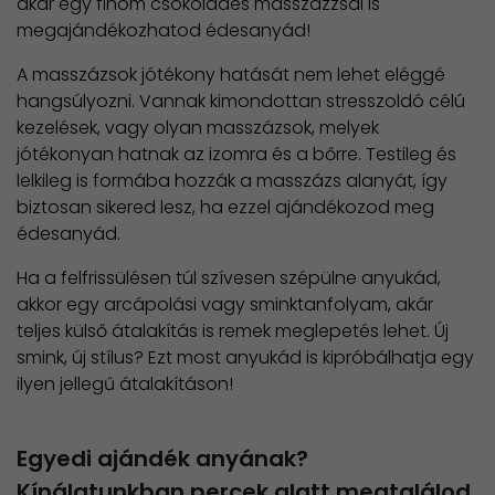
akár egy finom csokoládés masszázzsal is
megajándékozhatod édesanyád!
A masszázsok jótékony hatását nem lehet eléggé
hangsúlyozni. Vannak kimondottan stresszoldó célú
kezelések, vagy olyan masszázsok, melyek
jótékonyan hatnak az izomra és a bőrre. Testileg és
lelkileg is formába hozzák a masszázs alanyát, így
biztosan sikered lesz, ha ezzel ajándékozod meg
édesanyád.
Ha a felfrissülésen túl szívesen szépülne anyukád,
akkor egy arcápolási vagy sminktanfolyam, akár
teljes külső átalakítás is remek meglepetés lehet. Új
smink, új stílus? Ezt most anyukád is kipróbálhatja egy
ilyen jellegű átalakításon!
Egyedi ajándék anyának?
Kínálatunkban percek alatt megtalálod