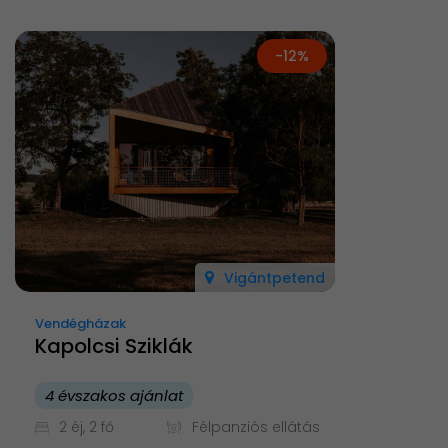
-12%
Vigántpetend
Vendégházak
Kapolcsi Sziklák
4 évszakos ajánlat
2 éj, 2 fő
Félpanziós ellátás