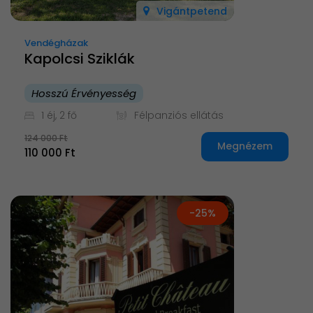
Vigántpetend
Vendégházak
Kapolcsi Sziklák
Hosszú Érvényesség
1 éj, 2 fő
Félpanziós ellátás
124 000 Ft
Megnézem
110 000 Ft
-25%