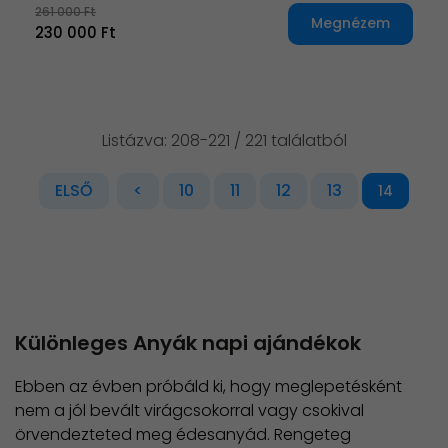
261 000 Ft
Megnézem
230 000 Ft
Listázva: 208-221 / 221 találatból
ELSŐ
<
10
11
12
13
14
Különleges Anyák napi ajándékok
Ebben az évben próbáld ki, hogy meglepetésként
nem a jól bevált virágcsokorral vagy csokival
örvendezteted meg édesanyád. Rengeteg