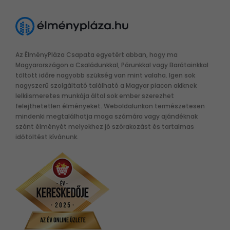
Az ÉlményPláza Csapata egyetért abban, hogy ma
Magyarországon a Családunkkal, Párunkkal vagy Barátainkkal
töltött időre nagyobb szükség van mint valaha. Igen sok
nagyszerű szolgáltató található a Magyar piacon akiknek
lelkiismeretes munkája által sok ember szerezhet
felejthetetlen élményeket. Weboldalunkon természetesen
mindenki megtalálhatja maga számára vagy ajándéknak
szánt élményét melyekhez jó szórakozást és tartalmas
időtöltést kívánunk.