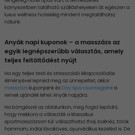
rengeteg hotel típus van, a természetes
környezetben található szálláshelyeken át egészen a
luxus wellness hotelekig mindent megtalálhatsz
nálunk.
Anyák napi kuponok – a masszázs az
egyik legnépszerűbb választás, amely
teljes feltöltődést nyújt
Ha egy teljes testi és stresszoldó kikapcsolódás
élményével lepnéd meg az ünnepeltet, akkor
masszázs
kuponjaink és
Day Spa csomagjaink
is
remek ajándék lehet Anyák napjára.
Ha böngészel az oldalunkon, meg fogsz lepődni,
hogy mekkora a választék a klasszikus
sportmasszázson túl: választhatsz thai, balinéz, török
hammam, indiai lávaköves, ayurvédikus kezelést is. De