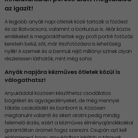
az igazit!
A legjobb anyák napi ötletek közé tartozik a főzőest
és az illatvacsora, valamint a borkurzus is. Akár közös
emlékeket is megörökíthettek egy profi portré fotózás
keretein belül, sőt, már íriszfotózásra is lehetőség
nyílik! A szemek és a bennük rejlő milliónyi színek olyan
részletesen láthatók, mint még soha.
Anyák napjára kézműves ötletek közül is
válogathatsz!
Anyukáddal közösen készíthetsz csodálatos
bögréket és agyagedényeket, de még mennyei
táblás csokoládét és bonbont is. Közösen
megtanulni valamit és sikert aratni pedig mindig
felemelő érzés, ezért a kézműves élményajándékokkal
garantáltan örömet fogsz szerezni. Csupán azt kell
eldöntened, hogy anyukádhoz inkább a tárgyak