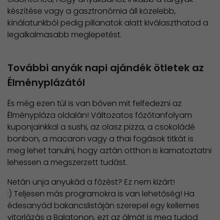
készítése vagy a gasztronómia áll közelebb,
kínálatunkból pedig pillanatok alatt kiválaszthatod a
legalkalmasabb meglepetést.
További anyák napi ajándék ötletek az
Élményplázától
És még ezen túl is van bőven mit felfedezni az
Élménypláza oldalán! Változatos főzőtanfolyam
kuponjainkkal a sushi, az olasz pizza, a csokoládé
bonbon, a macaron vagy a thai fogások titkát is
meg lehet tanulni, hogy aztán otthon is kamatoztatni
lehessen a megszerzett tudást.
Netán unja anyukád a főzést? Ez nem kizárt!
:) Teljesen más programokra is van lehetőség! Ha
édesanyád bakancslistáján szerepel egy kellemes
vitorlázás a Balatonon, ezt az álmát is meg tudod