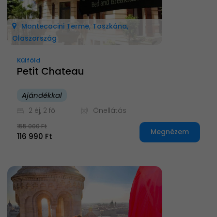
Montecacini Terme, Toszkána,
Olaszország
Külföld
Petit Chateau
Ajándékkal
2 éj, 2 fő
Önellátás
155 000 Ft
Megnézem
116 990 Ft