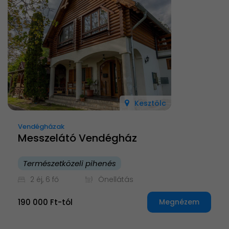
Kesztölc
Vendégházak
Messzelátó Vendégház
Természetközeli pihenés
2 éj, 6 fő
Önellátás
190 000 Ft-tól
Megnézem