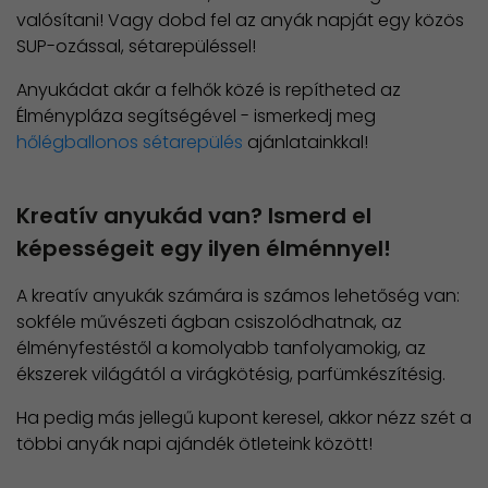
valósítani! Vagy dobd fel az anyák napját egy közös
SUP-ozással, sétarepüléssel!
Anyukádat akár a felhők közé is repítheted az
Élménypláza segítségével - ismerkedj meg
hőlégballonos sétarepülés
ajánlatainkkal!
Kreatív anyukád van? Ismerd el
képességeit egy ilyen élménnyel!
A kreatív anyukák számára is számos lehetőség van:
sokféle művészeti ágban csiszolódhatnak, az
élményfestéstől a komolyabb tanfolyamokig, az
ékszerek világától a virágkötésig, parfümkészítésig.
Ha pedig más jellegű kupont keresel, akkor nézz szét a
többi anyák napi ajándék ötleteink között!