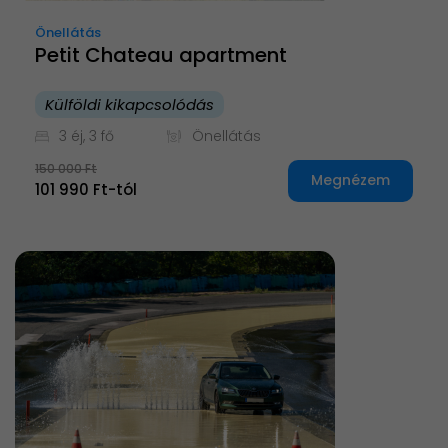
Önellátás
Petit Chateau apartment
Külföldi kikapcsolódás
3 éj, 3 fő
Önellátás
150 000 Ft
Megnézem
101 990 Ft-tól