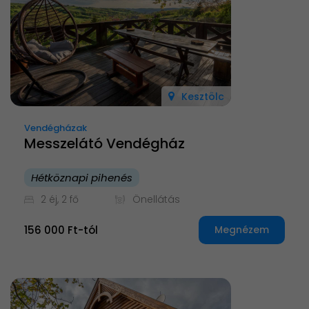
Kesztölc
Vendégházak
Messzelátó Vendégház
Hétköznapi pihenés
2 éj, 2 fő
Önellátás
156 000 Ft-tól
Megnézem