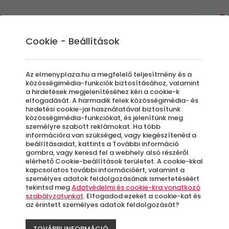
0
Cookie - Beállítások
Élmények
Az elmenyplaza.hu a megfelelő teljesítmény és a
közösségimédia-funkciók biztosításához, valamint
a hirdetések megjelenítéséhez kéri a cookie-k
elfogadását. A harmadik felek közösségimédia- és
Szűrők beállítása
hirdetési cookie-jai használatával biztosítunk
közösségimédia-funkciókat, és jelenítünk meg
személyre szabott reklámokat. Ha több
információra van szükséged, vagy kiegészítenéd a
beállításaidat, kattints a További információ
gombra, vagy keresd fel a webhely alsó részéről
elérhető Cookie-beállítások területet. A cookie-kkal
Élmények
kapcsolatos további információért, valamint a
személyes adatok feldolgozásának ismertetéséért
tekintsd meg
Adatvédelmi és cookie-kra vonatkozó
Rendezés:
szabályzatunkat
. Elfogadod ezeket a cookie-kat és
az érintett személyes adatok feldolgozását?
Új
TOVÁBBI INFORMÁCIÓ