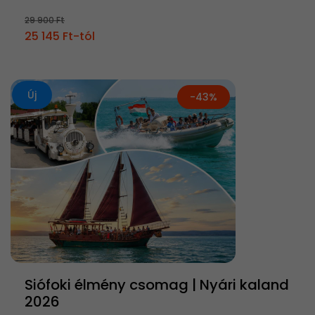
29 900 Ft
25 145 Ft-tól
Új
-43%
Siófoki élmény csomag | Nyári kaland
2026