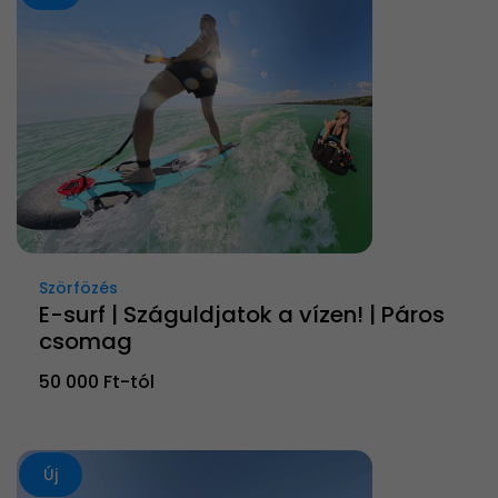
Szörfözés
E-surf | Száguldjatok a vízen! | Páros
csomag
50 000 Ft-tól
Új