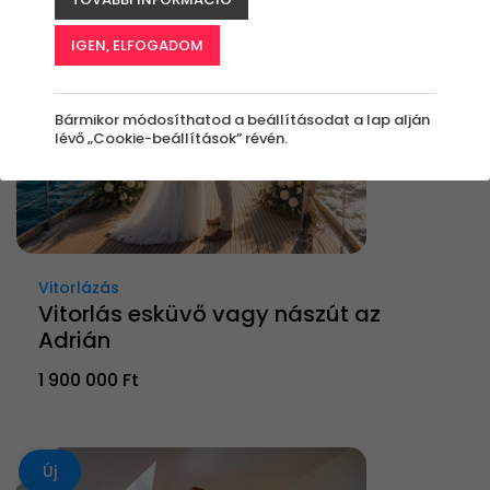
IGEN, ELFOGADOM
Bármikor módosíthatod a beállításodat a lap alján
lévő „Cookie-beállítások” révén.
Vitorlázás
Vitorlás esküvő vagy nászút az
Adrián
1 900 000 Ft
Új