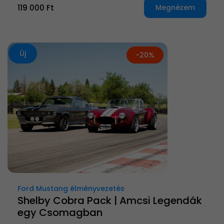
119 000 Ft
Megnézem
Új
-20%
Ford Mustang élményvezetés
Shelby Cobra Pack | Amcsi Legendák
egy Csomagban