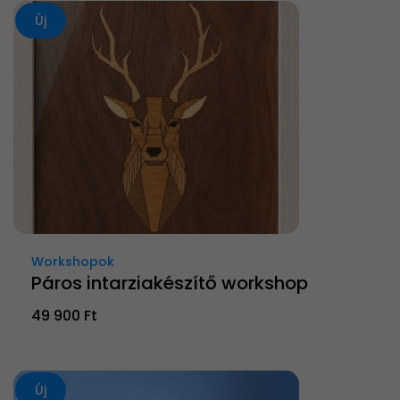
Új
Workshopok
Páros intarziakészítő workshop
49 900 Ft
Új