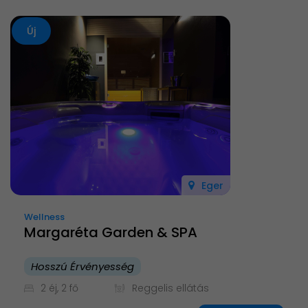
Új
Eger
Wellness
Margaréta Garden & SPA
Hosszú Érvényesség
2 éj, 2 fő
Reggelis ellátás