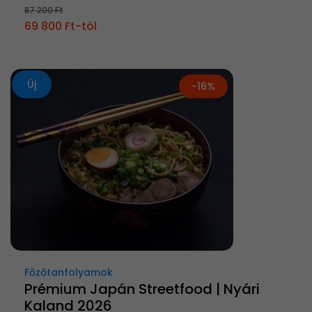
87 200 Ft
69 800 Ft-tól
Új
-16%
Főzőtanfolyamok
Prémium Japán Streetfood | Nyári
Kaland 2026