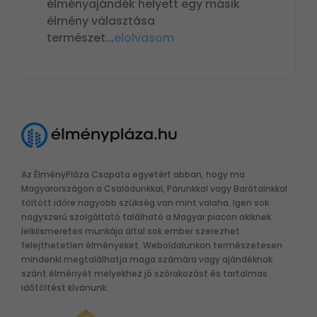
élményajándék helyett egy másik
élmény választása
természet
...
elolvasom
Az ÉlményPláza Csapata egyetért abban, hogy ma
Magyarországon a Családunkkal, Párunkkal vagy Barátainkkal
töltött időre nagyobb szükség van mint valaha. Igen sok
nagyszerű szolgáltató található a Magyar piacon akiknek
lelkiismeretes munkája által sok ember szerezhet
felejthetetlen élményeket. Weboldalunkon természetesen
mindenki megtalálhatja maga számára vagy ajándéknak
szánt élményét melyekhez jó szórakozást és tartalmas
időtöltést kívánunk.