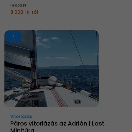
14 000 Ft
8 000 Ft-tól
Új
Vitorlázás
Páros vitorlázás az Adrián | Last
Minitúra