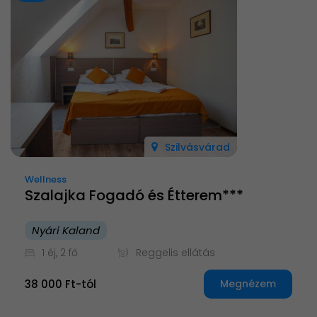
Szilvásvárad
Wellness
Szalajka Fogadó és Étterem***
Nyári Kaland
1 éj, 2 fő
Reggelis ellátás
38 000 Ft-tól
Megnézem