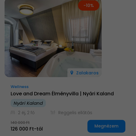
-10%
Zalakaros
Wellness
Love and Dream Élményvilla | Nyári Kaland
Nyári Kaland
2 éj, 2 fő
Reggelis ellátás
140 000 Ft
Megnézem
126 000 Ft-tól