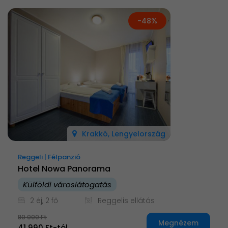
-48%
Krakkó, Lengyelország
Reggeli | Félpanzió
Hotel Nowa Panorama
Külföldi városlátogatás
2 éj, 2 fő
Reggelis ellátás
80 000 Ft
Megnézem
41 990 Ft-tól