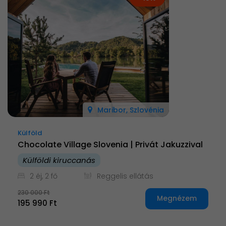
Maribor, Szlovénia
Külföld
Chocolate Village Slovenia | Privát Jakuzzival
Külföldi kiruccanás
2 éj, 2 fő
Reggelis ellátás
230 000 Ft
Megnézem
195 990 Ft