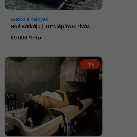
Evezős élmények
Noé Bárkája | Tutajépítő Kihívás
69 000 Ft-tól
-9%