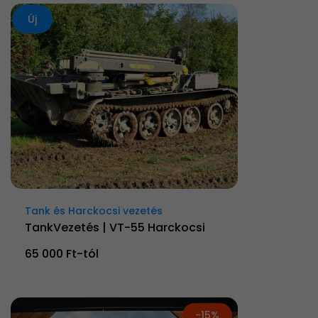
Új
Tank és Harckocsi vezetés
TankVezetés | VT-55 Harckocsi
65 000 Ft-tól
-15%