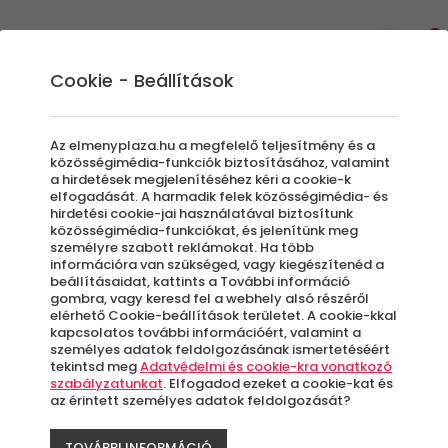
0
Cookie - Beállítások
404 - A keresett oldal nem
Az elmenyplaza.hu a megfelelő teljesítmény és a
található!
közösségimédia-funkciók biztosításához, valamint
a hirdetések megjelenítéséhez kéri a cookie-k
elfogadását. A harmadik felek közösségimédia- és
hirdetési cookie-jai használatával biztosítunk
közösségimédia-funkciókat, és jelenítünk meg
személyre szabott reklámokat. Ha több
információra van szükséged, vagy kiegészítenéd a
A keresett oldal sajnos nem található!
beállításaidat, kattints a További információ
Kérlek, tekintsd meg kiemelt
gombra, vagy keresd fel a webhely alsó részéről
elérhető Cookie-beállítások területet. A cookie-kkal
ajánlatainkat!
kapcsolatos további információért, valamint a
személyes adatok feldolgozásának ismertetéséért
tekintsd meg
Adatvédelmi és cookie-kra vonatkozó
szabályzatunkat
. Elfogadod ezeket a cookie-kat és
az érintett személyes adatok feldolgozását?
TOVÁBBI INFORMÁCIÓ