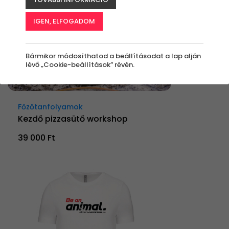
IGEN, ELFOGADOM
Bármikor módosíthatod a beállításodat a lap alján
lévő „Cookie-beállítások” révén.
Főzőtanfolyamok
Kezdő pizzasütő workshop
39 000 Ft