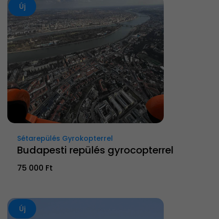
Új
Sétarepülés Gyrokopterrel
Budapesti repülés gyrocopterrel
75 000 Ft
Új