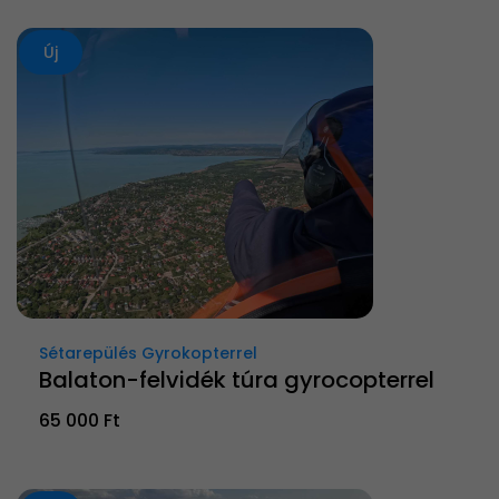
Új
Sétarepülés Gyrokopterrel
Balaton-felvidék túra gyrocopterrel
65 000 Ft