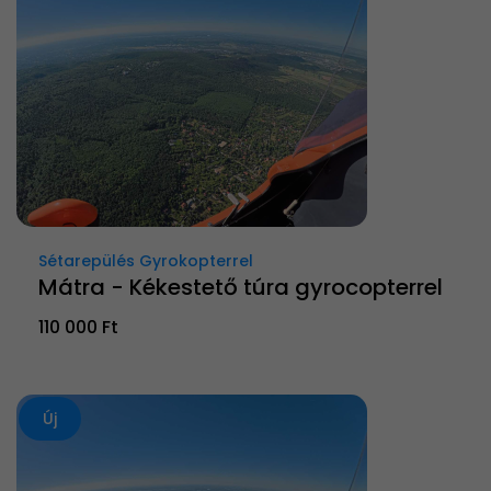
Sétarepülés Gyrokopterrel
Mátra - Kékestető túra gyrocopterrel
110 000 Ft
Új