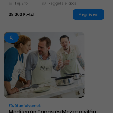
1 éj, 2 fő
Reggelis ellátás
38 000 Ft-tól
Megnézem
Új
Főzőtanfolyamok
Mediterrán Tapas és Mezze a világ