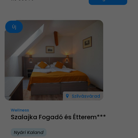
Új
Szilvásvárad
Wellness
Szalajka Fogadó és Étterem***
Nyári Kaland