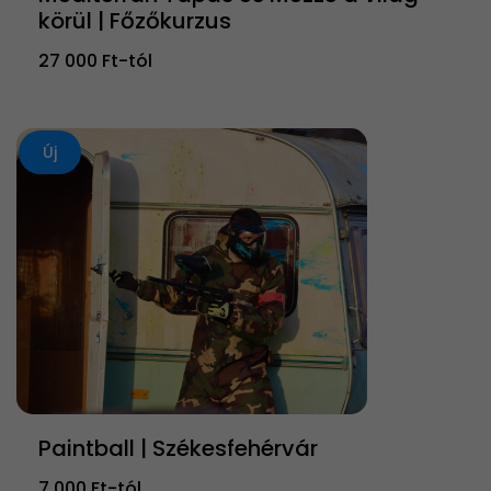
körül | Főzőkurzus
27 000 Ft-tól
Új
Paintball | Székesfehérvár
7 000 Ft-tól