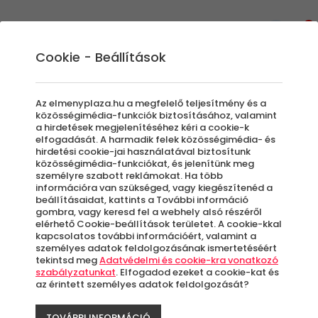
0
Cookie - Beállítások
Az elmenyplaza.hu a megfelelő teljesítmény és a
Élmények
közösségimédia-funkciók biztosításához, valamint
a hirdetések megjelenítéséhez kéri a cookie-k
elfogadását. A harmadik felek közösségimédia- és
hirdetési cookie-jai használatával biztosítunk
Szűrők beállítása
közösségimédia-funkciókat, és jelenítünk meg
személyre szabott reklámokat. Ha több
információra van szükséged, vagy kiegészítenéd a
beállításaidat, kattints a További információ
gombra, vagy keresd fel a webhely alsó részéről
elérhető Cookie-beállítások területet. A cookie-kkal
kapcsolatos további információért, valamint a
Élmények
személyes adatok feldolgozásának ismertetéséért
tekintsd meg
Adatvédelmi és cookie-kra vonatkozó
szabályzatunkat
. Elfogadod ezeket a cookie-kat és
Rendezés:
az érintett személyes adatok feldolgozását?
TOVÁBBI INFORMÁCIÓ