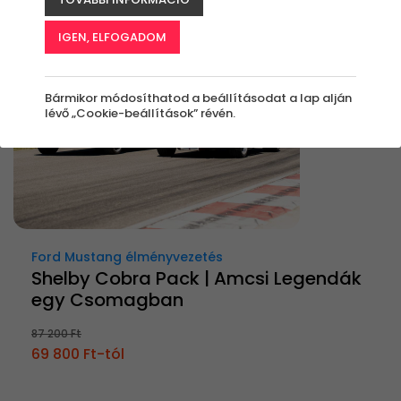
Új
-20%
IGEN, ELFOGADOM
Bármikor módosíthatod a beállításodat a lap alján
lévő „Cookie-beállítások” révén.
Ford Mustang élményvezetés
Shelby Cobra Pack | Amcsi Legendák
egy Csomagban
87 200 Ft
69 800 Ft-tól