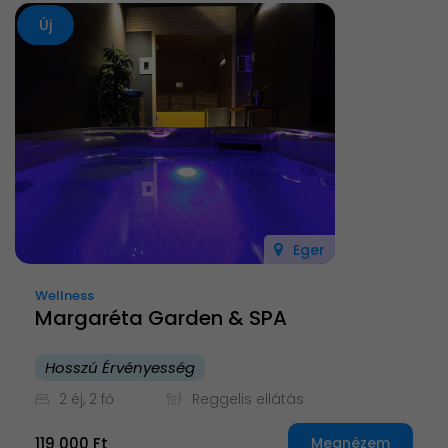
Új
Eger
Wellness
Margaréta Garden & SPA
Hosszú Érvényesség
2 éj, 2 fő
Reggelis ellátás
119 000 Ft
Megnézem