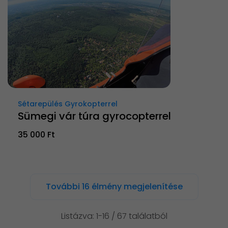
Sétarepülés Gyrokopterrel
Sümegi vár túra gyrocopterrel
35 000 Ft
További 16 élmény megjelenítése
Listázva: 1-16 / 67 találatból