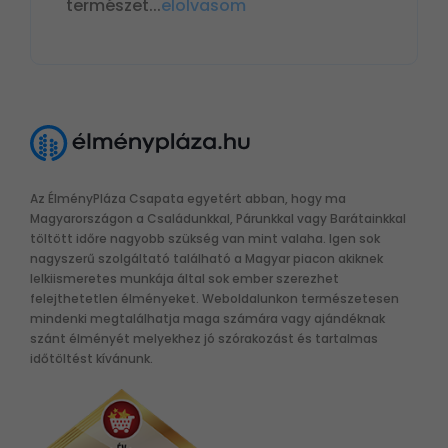
természet
...
elolvasom
Az ÉlményPláza Csapata egyetért abban, hogy ma
Magyarországon a Családunkkal, Párunkkal vagy Barátainkkal
töltött időre nagyobb szükség van mint valaha. Igen sok
nagyszerű szolgáltató található a Magyar piacon akiknek
lelkiismeretes munkája által sok ember szerezhet
felejthetetlen élményeket. Weboldalunkon természetesen
mindenki megtalálhatja maga számára vagy ajándéknak
szánt élményét melyekhez jó szórakozást és tartalmas
időtöltést kívánunk.