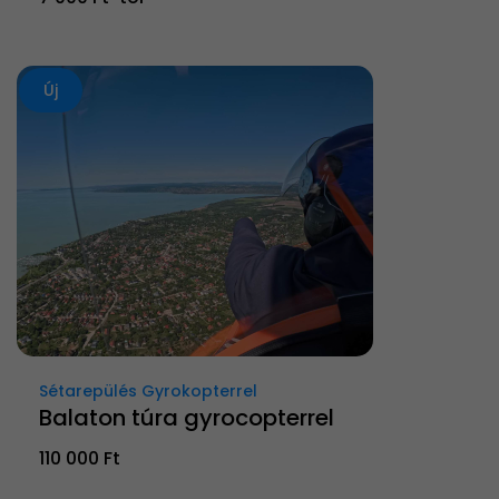
Új
Sétarepülés Gyrokopterrel
Balaton túra gyrocopterrel
110 000 Ft