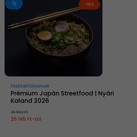
Új
-16%
Főzőtanfolyamok
Prémium Japán Streetfood | Nyári
Kaland 2026
29 900 Ft
25 145 Ft-tól