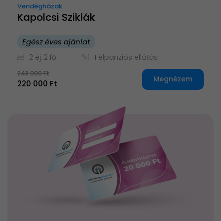
Vendégházak
Kapolcsi Sziklák
Egész éves ajánlat
2 éj, 2 fő
Félpanziós ellátás
248 000 Ft
Megnézem
220 000 Ft