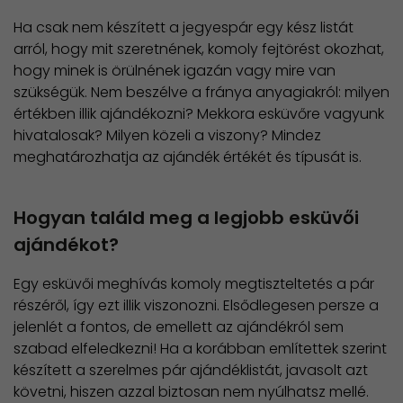
Ha csak nem készített a jegyespár egy kész listát
arról, hogy mit szeretnének, komoly fejtörést okozhat,
hogy minek is örülnének igazán vagy mire van
szükségük. Nem beszélve a fránya anyagiakról: milyen
értékben illik ajándékozni? Mekkora esküvőre vagyunk
hivatalosak? Milyen közeli a viszony? Mindez
meghatározhatja az ajándék értékét és típusát is.
Hogyan találd meg a legjobb esküvői
ajándékot?
Egy esküvői meghívás komoly megtiszteltetés a pár
részéről, így ezt illik viszonozni. Elsődlegesen persze a
jelenlét a fontos, de emellett az ajándékról sem
szabad elfeledkezni! Ha a korábban említettek szerint
készített a szerelmes pár ajándéklistát, javasolt azt
követni, hiszen azzal biztosan nem nyúlhatsz mellé.