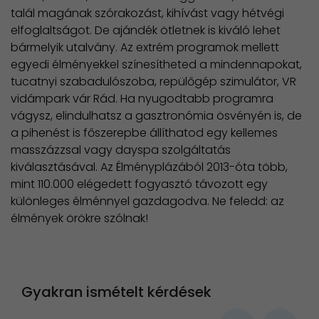
talál magának szórakozást, kihívást vagy hétvégi
elfoglaltságot. De ajándék ötletnek is kiváló lehet
bármelyik utalvány. Az extrém programok mellett
egyedi élményekkel színesítheted a mindennapokat,
tucatnyi szabadulószoba, repülőgép szimulátor, VR
vidámpark vár Rád. Ha nyugodtabb programra
vágysz, elindulhatsz a gasztronómia ösvényén is, de
a pihenést is főszerepbe állíthatod egy kellemes
masszázzsal vagy dayspa szolgáltatás
kiválasztásával. Az Élményplázából 2013-óta több,
mint 110.000 elégedett fogyasztó távozott egy
különleges élménnyel gazdagodva. Ne feledd: az
élmények örökre szólnak!
Gyakran ismételt kérdések