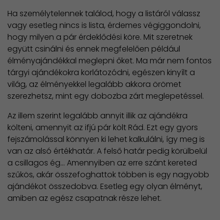
Ha személytelennek találod, hogy a listáról válassz
vagy esetleg nincs is lista, érdemes végiggondolni,
hogy milyen a pár érdeklődési köre. Mit szeretnek
együtt csinálni és ennek megfelelően például
élményajándékkal meglepni őket. Ma már nem fontos
tárgyi ajándékokra korlátozódni, egészen kinyílt a
világ, az élményekkel legalább akkora örömet
szerezhetsz, mint egy dobozba zárt meglepetéssel.
Az illem szerint legalább annyit illik az ajándékra
költeni, amennyit az ifjú pár költ Rád. Ezt egy gyors
fejszámolással könnyen ki lehet kalkulálni, így meg is
van az alsó értékhatár. A felső határ pedig körülbelül
a csillagos ég... Amennyiben az erre szánt kereted
szűkös, akár összefoghattok többen is egy nagyobb
ajándékot összedobva. Esetleg egy olyan élményt,
amiben az egész csapatnak része lehet.