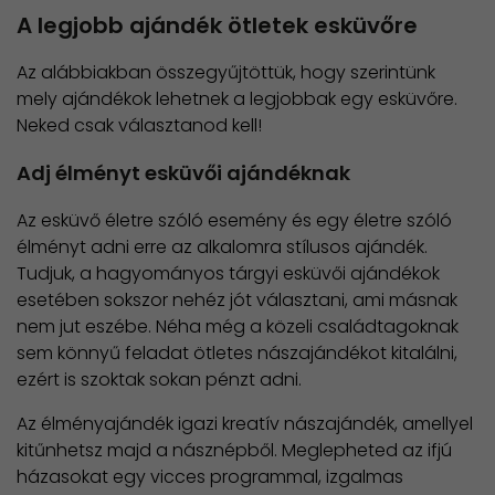
A legjobb ajándék ötletek esküvőre
Az alábbiakban összegyűjtöttük, hogy szerintünk
mely ajándékok lehetnek a legjobbak egy esküvőre.
Neked csak választanod kell!
Adj élményt esküvői ajándéknak
Az esküvő életre szóló esemény és egy életre szóló
élményt adni erre az alkalomra stílusos ajándék.
Tudjuk, a hagyományos tárgyi esküvői ajándékok
esetében sokszor nehéz jót választani, ami másnak
nem jut eszébe. Néha még a közeli családtagoknak
sem könnyű feladat ötletes nászajándékot kitalálni,
ezért is szoktak sokan pénzt adni.
Az élményajándék igazi kreatív nászajándék, amellyel
kitűnhetsz majd a násznépből. Meglepheted az ifjú
házasokat egy vicces programmal, izgalmas