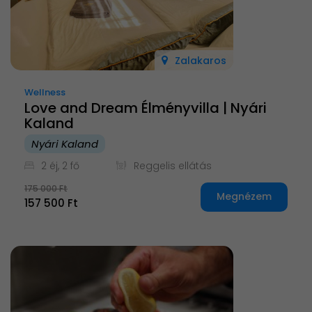
Zalakaros
Wellness
Love and Dream Élményvilla | Nyári
Kaland
Nyári Kaland
2 éj, 2 fő
Reggelis ellátás
175 000 Ft
Megnézem
157 500 Ft