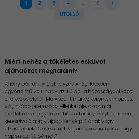
2
3
4
>
1
...
19
UTOLSÓ
Miért nehéz a tökéletes esküvői
ajándékot megtalálni?
Ahány pár, annyi élethelyzet! A régi időkben
egyértelmű volt, hogy az ifjú pár a házassággal kezdi
el a közös életét. Ma viszont már ez korántsem biztos.
Sőt, inkább jellemző az ellenkezője, azaz, már
rendelkeznek egy közös háztartással, melyben semmi
keresnivalója egy újabb kenyérpirítónak vagy
étkészletnek. De akkor mit is ajándékozhatunk a nagy
napon az ifjú párnak?