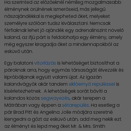
Ha szerinted az előzőeknél némileg mozgalmasabb
élménynek örülnének ismerőseid, más jellegű
nászajándékkal is meglepheted őket, melyeket
személyre szólóan tudsz kiválasztani. Nemcsak
férfiaknak lehet jó ajándék egy adrenalinszint növelő
kaland, az ifjú párt is feldobhatja egy élmény, amely
még egyszer kiragadja őket a mindennapokból az
esküvő után.
Egy balatoni
vitorlázás
is lehetőséget biztosíthat a
pároknak arra, hogy egymás társaságát élvezzék és
kipróbáljanak együtt valami újat. Az igazán
kalandvágyók akár tandem
siklóernyő repüléssel
is
kísérletezhetnek. A lehetőségek sorát bővíti a
kalandos közös
segwayezés
, akár terepen a
Mátrában vagy éppen a
sétarepülés
. Ha esetleg a
pár Brad Pitt és Angelina Jolie módjára szeretné
kiengedni a gőzt az esküvő után, add meg nekik ezt
az élményt és lepd meg őket Mr. & Mrs. Smith