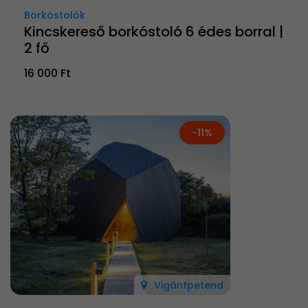
Borkóstolók
Kincskereső borkóstoló 6 édes borral |
2 fő
16 000 Ft
-11%
Vigántpetend