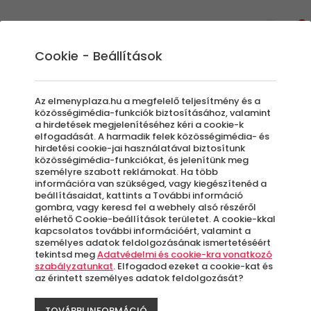
0
Cookie - Beállítások
Esküvői ajándékok: a legjobb
Az elmenyplaza.hu a megfelelő teljesítmény és a
ötletek az ifjú párnak
közösségimédia-funkciók biztosításához, valamint
a hirdetések megjelenítéséhez kéri a cookie-k
elfogadását. A harmadik felek közösségimédia- és
Megtalálni a tökéletes nászajándékot olykor
hirdetési cookie-jai használatával biztosítunk
közösségimédia-funkciókat, és jelenítünk meg
igazi kihívás lehet. Így, ha igazán kreatív
személyre szabott reklámokat. Ha több
esküvői ajándék ötleteket keresel, a legjobb
információra van szükséged, vagy kiegészítenéd a
beállításaidat, kattints a További információ
helyen jársz. Az ÉlményPláza oldalán
gombra, vagy keresd fel a webhely alsó részéről
tengernyi olyan kupon közül válogathatsz,
elérhető Cookie-beállítások területet. A cookie-kkal
amelyekkel méltó módon fejezheted ki
kapcsolatos további információért, valamint a
személyes adatok feldolgozásának ismertetéséért
jókívánságaidat a friss házasoknak. Búcsút
tekintsd meg
Adatvédelmi és cookie-kra vonatkozó
inthetsz a sablonos ajándékoknak, helyette
szabályzatunkat
. Elfogadod ezeket a cookie-kat és
az érintett személyes adatok feldolgozását?
valóban ötletes és személyre szabott
meglepetéssel kedveskedhetsz az ifjú
TOVÁBBI INFORMÁCIÓ