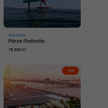
Szörfözés
Páros Efoilozás
75 000 Ft
-18%