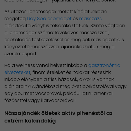
Az utazási lehetőségek mellett kínálatunkban
rengeteg
Day Spa csomagot
és
masszázs
ajándékutalványt is felsorakoztatunk. Szinte végtelen
a lehetőségek száma: lávaköves masszázzsal,
csokoládés testkezeléssel és még sok más egzotikus
kényeztető masszázzsal ajándékozhatjuk meg a
szerelmespárt.
Ha a wellness vonal helyett inkább a
gasztronómiai
élvezeteket
, finom ételeket és italokat részesítik
inkább előnyben a friss házasok, akkor is vannak
ajánlataink! Ajándékozd meg őket borkóstolóval vagy
egy gourmet vacsorával, például latin-amerikai
főzőesttel vagy illatvacsorával!
Nászajándék ötletek aktív pihenéstől az
extrém kalandokig