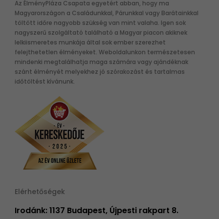
Az ÉlményPláza Csapata egyetért abban, hogy ma
Magyarországon a Családunkkal, Párunkkal vagy Barátainkkal
töltött időre nagyobb szükség van mint valaha. Igen sok
nagyszerű szolgáltató található a Magyar piacon akiknek
lelkiismeretes munkája által sok ember szerezhet
felejthetetlen élményeket. Weboldalunkon természetesen
mindenki megtalálhatja maga számára vagy ajándéknak
szánt élményét melyekhez jó szórakozást és tartalmas
időtöltést kívánunk.
Elérhetőségek
Irodánk: 1137 Budapest, Újpesti rakpart 8.