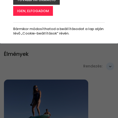
párnak életük egyik legszebb napján.
IGEN, ELFOGADOM
Szűrők beállítása
Bármikor módosíthatod a beállításodat a lap alján
lévő „Cookie-beállítások” révén.
Élmények
Rendezés: