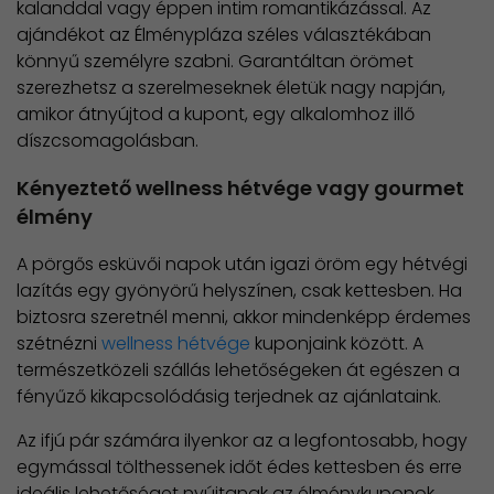
kalanddal vagy éppen intim romantikázással. Az
ajándékot az Élménypláza széles választékában
könnyű személyre szabni. Garantáltan örömet
szerezhetsz a szerelmeseknek életük nagy napján,
amikor átnyújtod a kupont, egy alkalomhoz illő
díszcsomagolásban.
Kényeztető wellness hétvége vagy gourmet
élmény
A pörgős esküvői napok után igazi öröm egy hétvégi
lazítás egy gyönyörű helyszínen, csak kettesben. Ha
biztosra szeretnél menni, akkor mindenképp érdemes
szétnézni
wellness hétvége
kuponjaink között. A
természetközeli szállás lehetőségeken át egészen a
fényűző kikapcsolódásig terjednek az ajánlataink.
Az ifjú pár számára ilyenkor az a legfontosabb, hogy
egymással tölthessenek időt édes kettesben és erre
ideális lehetőséget nyújtanak az élménykuponok.