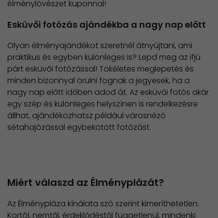
élménylövészet kuponnal!
Esküvői fotózás ajándékba a nagy nap előtt
Olyan élményajándékot szeretnél átnyújtani, ami
praktikus és egyben különleges is? Lepd meg az ifjú
párt esküvői fotózással! Tökéletes meglepetés és
minden bizonnyal örülni fognak a jegyesek, ha a
nagy nap előtt időben adod át. Az esküvői fotós akár
egy szép és különleges helyszínen is rendelkezésre
állhat, ajándékozhatsz például városnéző
sétahajózással egybekötött fotózást.
Miért válaszd az Élményplázát?
Az Élménypláza kínálata szó szerint kimeríthetetlen.
Kortól, nemtől, érdeklődéstől függetlenül, mindenki