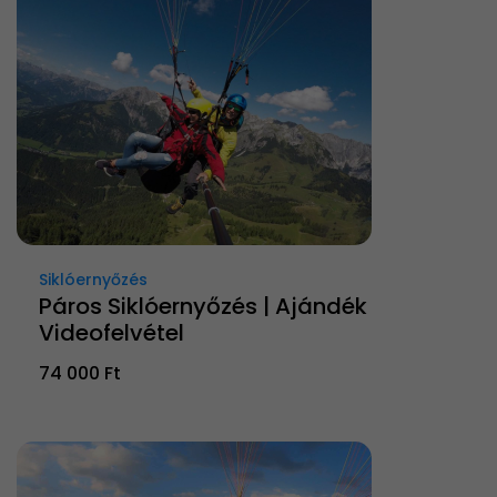
Siklóernyőzés
Páros Siklóernyőzés | Ajándék
Videofelvétel
74 000 Ft