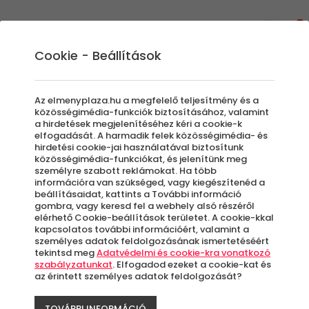
0
Cookie - Beállítások
Ajándék ötletek diplomaosztóra
Az elmenyplaza.hu a megfelelő teljesítmény és a
nőknek és férfiaknak
közösségimédia-funkciók biztosításához, valamint
a hirdetések megjelenítéséhez kéri a cookie-k
elfogadását. A harmadik felek közösségimédia- és
A diplomaosztóval egy jelentős korszak ér
hirdetési cookie-jai használatával biztosítunk
közösségimédia-funkciókat, és jelenítünk meg
véget az ember életében, ezért mindenképp
személyre szabott reklámokat. Ha több
érdemes megadni a módját az ünneplésnek!
információra van szükséged, vagy kiegészítenéd a
beállításaidat, kattints a További információ
Ez az az alkalom, amikor valaki igazán
gombra, vagy keresd fel a webhely alsó részéről
felnőtté válik és kilép az Életbe. Az idáig
elérhető Cookie-beállítások területet. A cookie-kkal
elvezető kemény munkát, stressztűrést, sok
kapcsolatos további információért, valamint a
személyes adatok feldolgozásának ismertetéséért
izgalmat érdemes egy komoly ajándékkal
tekintsd meg
Adatvédelmi és cookie-kra vonatkozó
emlékezetessé tenni. És mi más lenne erre
szabályzatunkat
. Elfogadod ezeket a cookie-kat és
az érintett személyes adatok feldolgozását?
alkalmasabb, mint egy feledhetetlen élmény!
Ami még jobb, ha együtt élitek azt át.
TOVÁBBI INFORMÁCIÓ