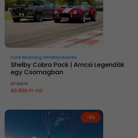
Ford Mustang élményvezetés
Shelby Cobra Pack | Amcsi Legendák
egy Csomagban
87 200 Ft
69 800 Ft-tól
-5%