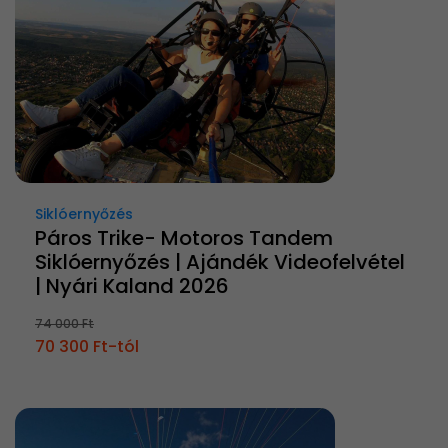
Siklóernyőzés
Páros Trike- Motoros Tandem
Siklóernyőzés | Ajándék Videofelvétel
| Nyári Kaland 2026
74 000 Ft
70 300 Ft-tól