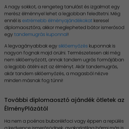
A nagy sokkot, a rengeteg tanulást és izgalmat egy
merész élménnyel lehet a legjobban feledtetni. Még
ennél is
extrémebb élményajándékokat
keresel
diplomaosztóra, akkor meglepheted bátor ismerősöd
egy
tandemugrás kuponnal
!
A legvagányabbak egy
siklóernyőzés
kuponnak is
nagyon fognak majd örülni. Természetesen aki még
nem siklóernyőzött, annak tandem ugrás formájában
a legjobb átélni ezt az élményt. Akár tandemugrás,
akár tandem siklóernyőzés, a magasból nézve
minden másnak fog tűnni!
További diplomaosztó ajándék ötletek az
ÉlményPlázától
Ha nem a poénos buborékfoci vagy éppen a repülés
a kedvence ismerősödnek, gyakorlatilag bármi más is