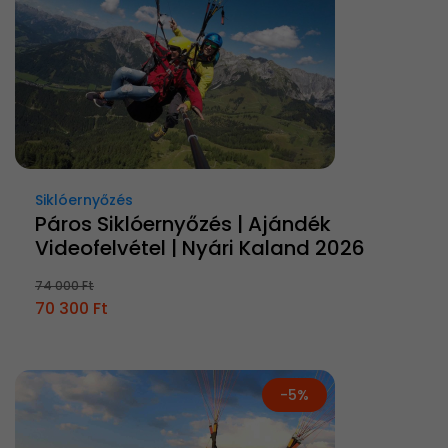
Siklóernyőzés
Páros Siklóernyőzés | Ajándék
Videofelvétel | Nyári Kaland 2026
74 000 Ft
70 300 Ft
-5%