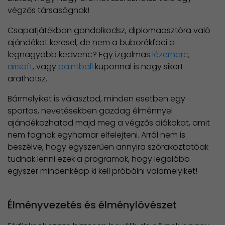
végzős társaságnak!
Csapatjátékban gondolkodsz, diplomaosztóra való
ajándékot keresel, de nem a buborékfoci a
legnagyobb kedvenc? Egy izgalmas
lézerharc
,
airsoft
, vagy
paintball
kuponnal is nagy sikert
arathatsz.
Bármelyiket is választod, minden esetben egy
sportos, nevetésekben gazdag élménnyel
ajándékozhatod majd meg a végzős diákokat, amit
nem fognak egyhamar elfelejteni. Arról nem is
beszélve, hogy egyszerűen annyira szórakoztatóak
tudnak lenni ezek a programok, hogy legalább
egyszer mindenképp ki kell próbálni valamelyiket!
Élményvezetés és élménylövészet