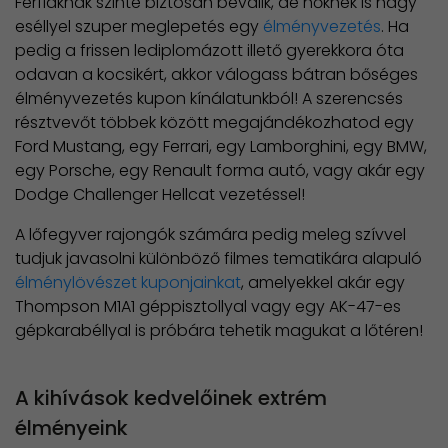
Férfiaknak szinte biztosan beválik, de nőknek is nagy
eséllyel szuper meglepetés egy
élményvezetés
. Ha
pedig a frissen lediplomázott illető gyerekkora óta
odavan a kocsikért, akkor válogass bátran bőséges
élményvezetés kupon kínálatunkból! A szerencsés
résztvevőt többek között megajándékozhatod egy
Ford Mustang, egy Ferrari, egy Lamborghini, egy BMW,
egy Porsche, egy Renault forma autó, vagy akár egy
Dodge Challenger Hellcat vezetéssel!
A lőfegyver rajongók számára pedig meleg szívvel
tudjuk javasolni különböző filmes tematikára alapuló
élménylövészet kuponjainkat
, amelyekkel akár egy
Thompson M1A1 géppisztollyal vagy egy AK-47-es
gépkarabéllyal is próbára tehetik magukat a lőtéren!
A kihívások kedvelőinek extrém
élményeink