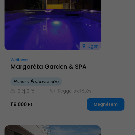
Eger
Wellness
Margaréta Garden & SPA
Hosszú Érvényesség
2 éj, 2 fő
Reggelis ellátás
119 000 Ft
Megnézem