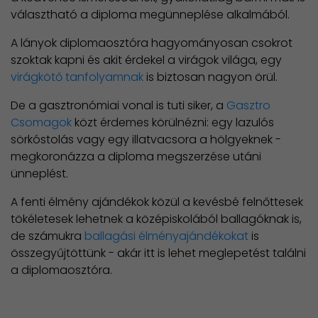
választható a diploma megünneplése alkalmából.
A lányok diplomaosztóra hagyományosan csokrot
szoktak kapni és akit érdekel a virágok világa, egy
virágkötő tanfolyamnak
is biztosan nagyon örül.
De a gasztronómiai vonal is tuti siker, a
Gasztro
Csomagok
közt érdemes körülnézni: egy lazulós
sörkóstolás vagy egy illatvacsora a hölgyeknek -
megkoronázza a diploma megszerzése utáni
ünneplést.
A fenti élmény ajándékok közül a kevésbé felnőttesek
tökéletesek lehetnek a középiskolából ballagóknak is,
de számukra
ballagási élményajándékokat
is
összegyűjtöttünk - akár itt is lehet meglepetést találni
a diplomaosztóra.