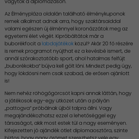
vagytok a diplomázáson.
Az Élménypláza oldalán található élménykuponok
remek alkalmat adnak arra, hogy szaktársaiddal
valami egészen új élménnyel koronázzátok meg az
egyetemi élet végét. Kipróbáltátok már a
buborékfocit a
labdajátékok
közül? Akár 20 fő részére
is remek programot nyújthat ez a kevésbé ismert, de
annál szórakoztatóbb sport, ahol hatalmas felfújt
„buborékokba” bújva kell gólt lőni. Mindezt pedig úgy,
hogy lökdösni nem csak szabad, de erősen ajánlott
is!
Nem nehéz röhögőgörcsöt kapni annak láttán, hogy
a játékosok egy-egy ütközet után a pályán
„pattogva” próbálnak újból talpra állni. Vagy
megajándékozhatsz ezzel a lehetőséggel egy
társaságot, akik most estek túl a nagy eseményen.
Kifejezetten jó ajándék ötlet diplomaosztóra, szinte
biztos, hogy nagy örömet szerezhetsz vele egy