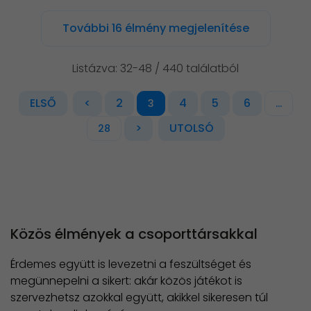
További 16 élmény megjelenítése
Listázva: 32-48 / 440 találatból
ELSŐ
<
2
4
5
6
3
...
>
UTOLSÓ
28
Közös élmények a csoporttársakkal
Érdemes együtt is levezetni a feszültséget és
megünnepelni a sikert: akár közös játékot is
szervezhetsz azokkal együtt, akikkel sikeresen túl