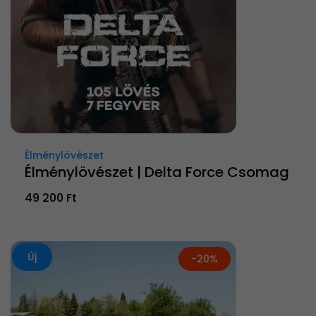
Élménylövészet
Élménylövészet | Delta Force Csomag
49 200 Ft
Új
-20%