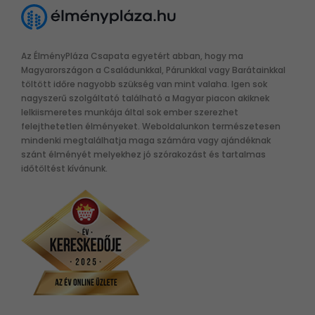
Az ÉlményPláza Csapata egyetért abban, hogy ma
Magyarországon a Családunkkal, Párunkkal vagy Barátainkkal
töltött időre nagyobb szükség van mint valaha. Igen sok
nagyszerű szolgáltató található a Magyar piacon akiknek
lelkiismeretes munkája által sok ember szerezhet
felejthetetlen élményeket. Weboldalunkon természetesen
mindenki megtalálhatja maga számára vagy ajándéknak
szánt élményét melyekhez jó szórakozást és tartalmas
időtöltést kívánunk.