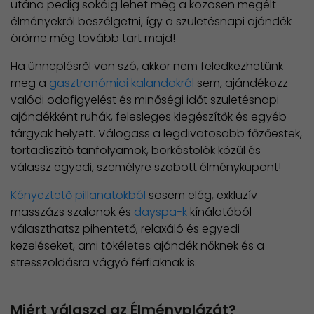
utána pedig sokáig lehet még a közösen megélt
élményekről beszélgetni, így a születésnapi ajándék
öröme még tovább tart majd!
Ha ünneplésről van szó, akkor nem feledkezhetünk
meg a
gasztronómiai kalandokról
sem, ajándékozz
valódi odafigyelést és minőségi időt születésnapi
ajándékként ruhák, felesleges kiegészítők és egyéb
tárgyak helyett. Válogass a legdivatosabb főzőestek,
tortadíszítő tanfolyamok, borkóstolók közül és
válassz egyedi, személyre szabott élménykupont!
Kényeztető pillanatokból
sosem elég, exkluzív
masszázs szalonok és
dayspa-k
kínálatából
választhatsz pihentető, relaxáló és egyedi
kezeléseket, ami tökéletes ajándék nőknek és a
stresszoldásra vágyó férfiaknak is.
Miért válaszd az Élményplázát?