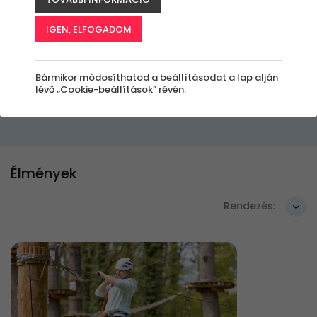
ajándékba az ünnepeltnek, akkor jó helyen
IGEN, ELFOGADOM
jársz!
Bármikor módosíthatod a beállításodat a lap alján
Szűrők beállítása
lévő „Cookie-beállítások” révén.
Élmények
Rendezés: