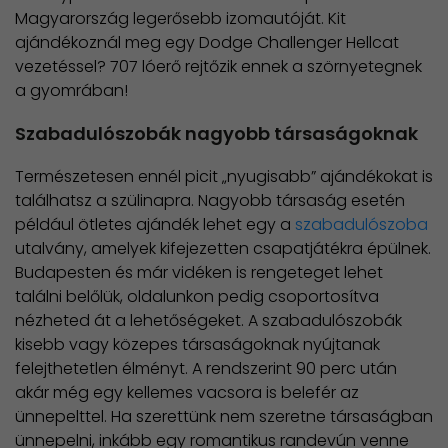
Magyarország legerősebb izomautóját. Kit
ajándékoznál meg egy Dodge Challenger Hellcat
vezetéssel? 707 lóerő rejtőzik ennek a szörnyetegnek
a gyomrában!
Szabadulószobák nagyobb társaságoknak
Természetesen ennél picit „nyugisabb” ajándékokat is
találhatsz a szülinapra. Nagyobb társaság esetén
például ötletes ajándék lehet egy a
szabadulószoba
utalvány, amelyek kifejezetten csapatjátékra épülnek.
Budapesten és már vidéken is rengeteget lehet
találni belőlük, oldalunkon pedig csoportosítva
nézheted át a lehetőségeket. A szabadulószobák
kisebb vagy közepes társaságoknak nyújtanak
felejthetetlen élményt. A rendszerint 90 perc után
akár még egy kellemes vacsora is belefér az
ünnepelttel. Ha szerettünk nem szeretne társaságban
ünnepelni, inkább egy romantikus randevún venne