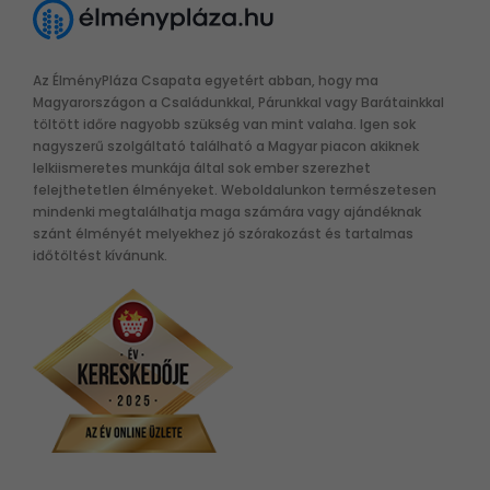
Az ÉlményPláza Csapata egyetért abban, hogy ma
Magyarországon a Családunkkal, Párunkkal vagy Barátainkkal
töltött időre nagyobb szükség van mint valaha. Igen sok
nagyszerű szolgáltató található a Magyar piacon akiknek
lelkiismeretes munkája által sok ember szerezhet
felejthetetlen élményeket. Weboldalunkon természetesen
mindenki megtalálhatja maga számára vagy ajándéknak
szánt élményét melyekhez jó szórakozást és tartalmas
időtöltést kívánunk.