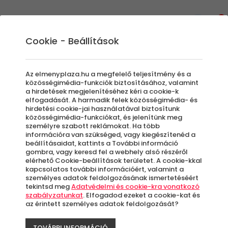
0
Cookie - Beállítások
Szülinapra ajándék ötletek
Az elmenyplaza.hu a megfelelő teljesítmény és a
közösségimédia-funkciók biztosításához, valamint
Születésnapra mindenki egyedi és személyre
a hirdetések megjelenítéséhez kéri a cookie-k
elfogadását. A harmadik felek közösségimédia- és
szóló ajándékot szeretne adni, akkor is ha
hirdetési cookie-jai használatával biztosítunk
közeli és akkor is, ha távolabbi ismerősről
közösségimédia-funkciókat, és jelenítünk meg
személyre szabott reklámokat. Ha több
van szó. Kevés esetben vesszük félvállról a
információra van szükséged, vagy kiegészítenéd a
megfelelő születésnapi ajándékok
beállításaidat, kattints a További információ
kiválasztását. Azonban sokszor nem olyan
gombra, vagy keresd fel a webhely alsó részéről
elérhető Cookie-beállítások területet. A cookie-kkal
egyszerű valami egészen egyedi, személyre
kapcsolatos további információért, valamint a
szabott meglepetéssel kedveskedni a
személyes adatok feldolgozásának ismertetéséért
tekintsd meg
Adatvédelmi és cookie-kra vonatkozó
születésnaposnak. Az Élménypláza
szabályzatunkat
. Elfogadod ezeket a cookie-kat és
weboldaláról bőven meríthetsz születésnapi
az érintett személyes adatok feldolgozását?
ajándék inspirációt, ha már kifogytál az
ötletekből. Ha felejthetetlen élményt adnál
TOVÁBBI INFORMÁCIÓ