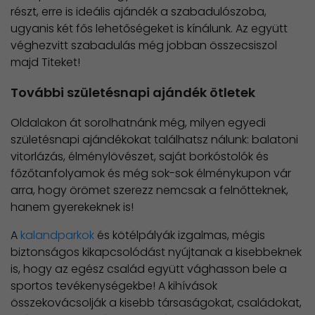
részt, erre is ideális ajándék a szabadulószoba,
ugyanis két fős lehetőségeket is kínálunk. Az együtt
véghezvitt szabadulás még jobban összecsiszol
majd Titeket!
További születésnapi ajándék ötletek
Oldalakon át sorolhatnánk még, milyen egyedi
születésnapi ajándékokat találhatsz nálunk: balatoni
vitorlázás, élménylövészet, saját borkóstolók és
főzőtanfolyamok és még sok-sok élménykupon vár
arra, hogy örömet szerezz nemcsak a felnőtteknek,
hanem gyerekeknek is!
A
kalandparkok
és kötélpályák izgalmas, mégis
biztonságos kikapcsolódást nyújtanak a kisebbeknek
is, hogy az egész család együtt vághasson bele a
sportos tevékenységekbe! A kihívások
összekovácsolják a kisebb társaságokat, családokat,