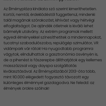
Az Élménypláza kínálata szó szerint kimeríthetetlen.
Kortól, nemtől, érdeklődéstől függetlenül, mindenki
talál magának szórakozást, kihívást vagy hétvégi
elfoglaltságot. De ajándék ötletnek is kiváló lehet
bármelyik utalvány. Az extrém programok mellett
egyedi élményekkel színesíthetitek a mindennapokat,
tucatnyi szabadulószoba, repülőgép szimulátor, VR
vidámpark vár rátok! Ha nyugodtabb programra
vágytok, elindulhattok a gasztronómia ösvényén is,
de a pihenést is főszerepbe állíthatjátok egy kellemes
masszázzsal vagy dayspa szolgáltatás
kiválasztásával. Az Élményplázából 2013-óta több,
mint 110.000 elégedett fogyasztó távozott egy
különleges élménnyel gazdagodva. Ne feledd: az
élmények örökre szólnak!