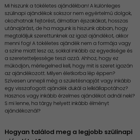
Mi hiszünk a tökéletes ajándékban! A különleges
szülinapi ajándékok sokszor nem egyértelmű dolgok,
okozhatnak fejtörést, álmatlan éjszakákat, hosszas
utánajárást, de ha magunk is hiszünk abban, hogy
megtaláljuk szerettünknek az igazi ajándékot, akkor
menni fog! A tökéletes ajándék nem a formája vagy
a színe miatt lesz az, sokkal inkább az egyedisége és
a szeretetteljessége teszi azzá. Ahhoz, hogy ez
működjön, mérlegelned kell, hogy mit is szeret igazán
az ajándékozott. Milyen életkorba lép éppen?
Szívesen ünnepli még a születésnapját vagy inkább
egy visszafogott ajándék dukál a lelkiállapotához?
Hasznos vagy inkább érzelmes ajándékot adnál neki?
S mi lenne, ha tárgy helyett inkább élményt
ajándékoznál?
Hogyan találod meg a legjobb szülinapi