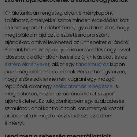
Kínálatunkban rengeteg olyan élménykupont
találhatsz, amelyekkel szinte minden érdeklődési kört
és korcsoportot le lehet fedni, így aztán biztos, hogy
megtalálod majd azt a születésnapra szánt
ajándékot, amivel leveheted az ünnepeltet a lábáról.
Például, ha most épp olyan ismerősöd lesz egy évvel
idősebb, aki állandóan keresi az új kihívásokat és az
extrém élményeket
, akkor egy
tandemugrás
kupon
pont megfelel ennek a célnak. Persze ha úgy érzed,
hogy elsőre sok lenne neki kiugrani egy mozgó
repülőből, akkor egy
szélcsatornás lebegéssel
is
meglepheted, hiszen az adrenalinlöket szuper
ajándék lehet. Ez tulajdonképpen egy szabadesés
szimulátor, ahol kontrolláltabb körülmények között
próbálhatja ki majd a résztvevő ezt az extrém
élményt.
Lepd meg a sebesség megszállottjait