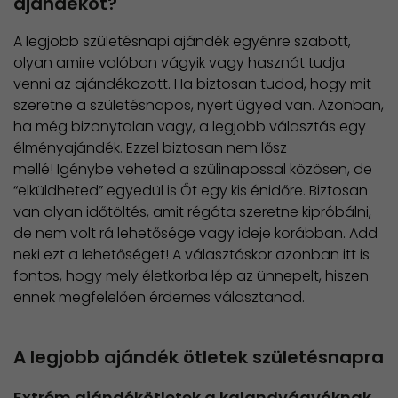
ajándékot?
A legjobb születésnapi ajándék egyénre szabott,
olyan amire valóban vágyik vagy hasznát tudja
venni az ajándékozott. Ha biztosan tudod, hogy mit
szeretne a születésnapos, nyert ügyed van. Azonban,
ha még bizonytalan vagy, a legjobb választás egy
élményajándék. Ezzel biztosan nem lősz
mellé! Igénybe veheted a szülinapossal közösen, de
“elküldheted” egyedül is Őt egy kis énidőre. Biztosan
van olyan időtöltés, amit régóta szeretne kipróbálni,
de nem volt rá lehetősége vagy ideje korábban. Add
neki ezt a lehetőséget! A választáskor azonban itt is
fontos, hogy mely életkorba lép az ünnepelt, hiszen
ennek megfelelően érdemes választanod.
A legjobb ajándék ötletek születésnapra
Extrém ajándékötletek a kalandvágyóknak