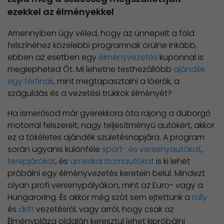
ezekkel az élményekkel
Amennyiben úgy véled, hogy az ünnepelt a föld
felszínéhez közelebbi programnak örülne inkább,
ebben az esetben egy
élményvezetés
kuponnal is
meglepheted Őt. Mi lehetne testhezállóbb
ajándék
egy férfinak
, mint megtapasztalni a lóerők, a
száguldás és a vezetési trükkök élményét?
Ha ismerősöd már gyerekkora óta rajong a dübörgő
motorral felszerelt, nagy teljesítményű autókért, akkor
ez a tökéletes ajándék születésnapjára. A program
során ugyanis különféle
sport- és versenyautókat
,
terepjárókat
, és
amerikai izomautókat
is ki lehet
próbálni egy élményvezetés keretein belül. Mindezt
olyan profi versenypályákon, mint az Euro- vagy a
Hungaroring. És akkor még szót sem ejtettünk a
rally
és
drift
vezetésről, vagy arról, hogy csak az
Élménypláza oldalán keresztül lehet kipróbálni