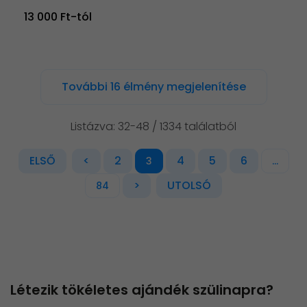
13 000 Ft-tól
További 16 élmény megjelenítése
Listázva: 32-48 / 1334 találatból
ELSŐ
<
2
4
5
6
3
...
>
UTOLSÓ
84
Létezik tökéletes ajándék szülinapra?